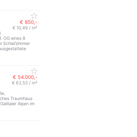
€ 850,-
€ 10,49 / m²
i
. OG eines 8
ei Schlafzimmer
ausgestattete
€ 54.000,-
€ 63,53 / m²
ße,
liches Traumhaus
Gailtaler Alpen im