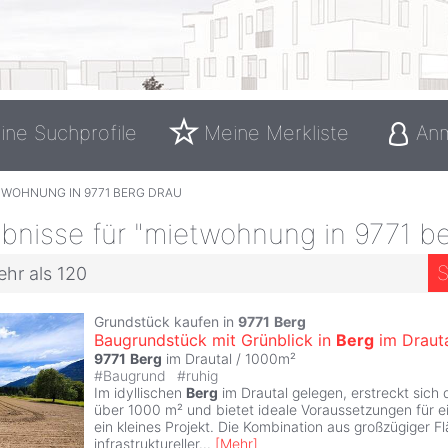
ine Suchprofile
Meine Merkliste
An
TWOHNUNG IN 9771 BERG DRAU
bnisse für "mietwohnung in 9771 be
S
ehr als 120
Grundstück kaufen in
9771
Berg
Baugrundstück mit Grünblick in
Berg
im Drauta
9771
Berg
im Drautal / 1000m²
#
Baugrund
#
ruhig
Im idyllischen
Berg
im Drautal gelegen, erstreckt sich
über 1000 m² und bietet ideale Voraussetzungen für 
ein kleines Projekt. Die Kombination aus großzügiger F
infrastruktureller
...
[
Mehr
]