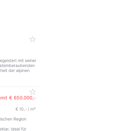
egeistert mit seiner
m atemberaubenden
heit der alpinen
 mit
€ 650.000,-
€ 10,- / m²
lischen Region
tar, ideal für