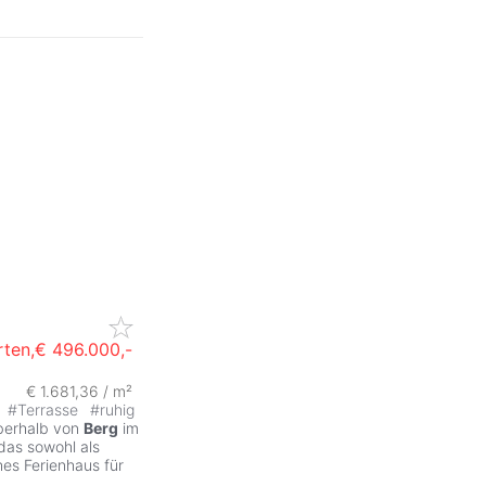
rten,
€ 496.000,-
€ 1.681,36 / m²
#
Terrasse
#
ruhig
berhalb von
Berg
im
das sowohl als
ches Ferienhaus für