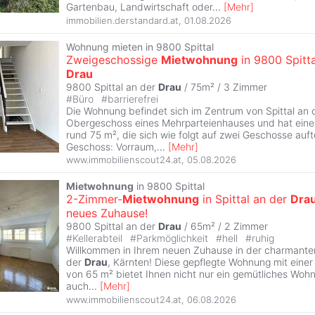
Gartenbau, Landwirtschaft oder
...
[
Mehr
]
immobilien.derstandard.at
,
01.08.2026
Wohnung mieten in 9800 Spittal
Zweigeschossige
Mietwohnung
in 9800 Spitta
Drau
9800 Spittal an der
Drau
/ 75m² /
3 Zimmer
#
Büro
#
barrierefrei
Die Wohnung befindet sich im Zentrum von Spittal an
Obergeschoss eines Mehrparteienhauses und hat ein
rund 75 m², die sich wie folgt auf zwei Geschosse auft
Geschoss: Vorraum,
...
[
Mehr
]
www.immobilienscout24.at
,
05.08.2026
Mietwohnung
in 9800 Spittal
2-Zimmer-
Mietwohnung
in Spittal an der
Dra
neues Zuhause!
9800 Spittal an der
Drau
/ 65m² /
2 Zimmer
#
Kellerabteil
#
Parkmöglichkeit
#
hell
#
ruhig
Willkommen in Ihrem neuen Zuhause in der charmanten
der
Drau
, Kärnten! Diese gepflegte Wohnung mit einer
von 65 m² bietet Ihnen nicht nur ein gemütliches Wo
auch
...
[
Mehr
]
www.immobilienscout24.at
,
06.08.2026