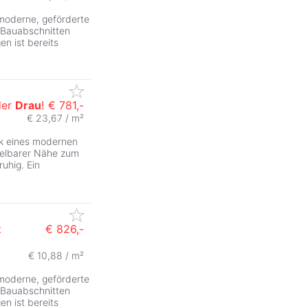
 moderne, geförderte
 Bauabschnitten
en ist bereits
der
Drau
!
€ 781,-
€ 23,67 / m²
ck eines modernen
telbarer Nähe zum
ruhig. Ein
t
€ 826,-
€ 10,88 / m²
 moderne, geförderte
 Bauabschnitten
en ist bereits