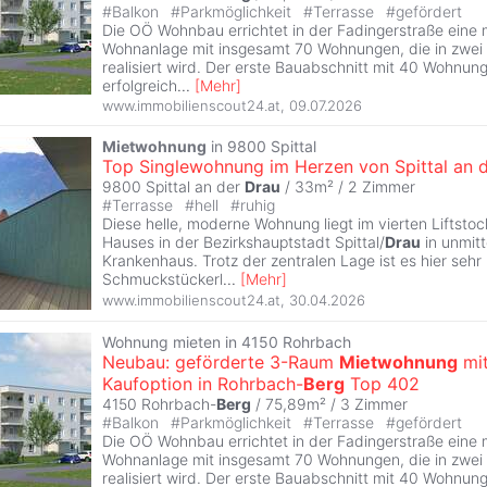
#
Balkon
#
Parkmöglichkeit
#
Terrasse
#
gefördert
Die OÖ Wohnbau errichtet in der Fadingerstraße eine
Wohnanlage mit insgesamt 70 Wohnungen, die in zwei
realisiert wird. Der erste Bauabschnitt mit 40 Wohnung
erfolgreich
...
[
Mehr
]
www.immobilienscout24.at
,
09.07.2026
Mietwohnung
in 9800 Spittal
Top Singlewohnung im Herzen von Spittal an 
9800 Spittal an der
Drau
/ 33m² /
2 Zimmer
#
Terrasse
#
hell
#
ruhig
Diese helle, moderne Wohnung liegt im vierten Liftsto
Hauses in der Bezirkshauptstadt Spittal/
Drau
in unmit
Krankenhaus. Trotz der zentralen Lage ist es hier sehr 
Schmuckstückerl
...
[
Mehr
]
www.immobilienscout24.at
,
30.04.2026
Wohnung mieten in 4150 Rohrbach
Neubau: geförderte 3-Raum
Mietwohnung
mi
Kaufoption in Rohrbach-
Berg
Top 402
4150 Rohrbach-
Berg
/ 75,89m² /
3 Zimmer
#
Balkon
#
Parkmöglichkeit
#
Terrasse
#
gefördert
Die OÖ Wohnbau errichtet in der Fadingerstraße eine
Wohnanlage mit insgesamt 70 Wohnungen, die in zwei
realisiert wird. Der erste Bauabschnitt mit 40 Wohnung