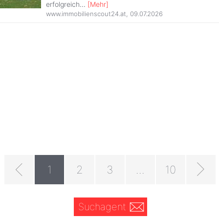
erfolgreich
...
[
Mehr
]
www.immobilienscout24.at
,
09.07.2026
1
2
3
...
10
Suchagent