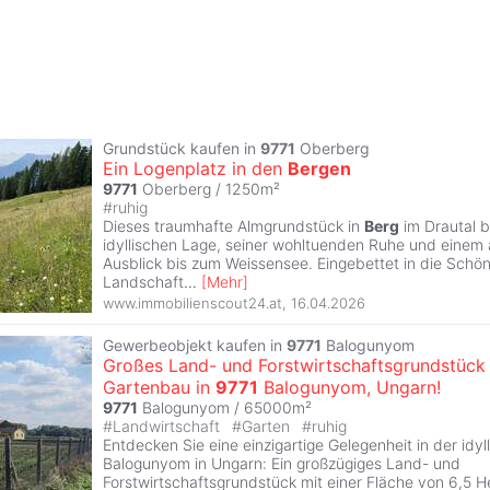
Grundstück kaufen in
9771
Oberberg
Ein Logenplatz in den
Bergen
9771
Oberberg / 1250m²
#
ruhig
Dieses traumhafte Almgrundstück in
Berg
im Drautal b
idyllischen Lage, seiner wohltuenden Ruhe und eine
Ausblick bis zum Weissensee. Eingebettet in die Schön
Landschaft
...
[
Mehr
]
www.immobilienscout24.at
,
16.04.2026
Gewerbeobjekt kaufen in
9771
Balogunyom
Großes Land- und Forstwirtschaftsgrundstück
Gartenbau in
9771
Balogunyom, Ungarn!
9771
Balogunyom / 65000m²
#
Landwirtschaft
#
Garten
#
ruhig
Entdecken Sie eine einzigartige Gelegenheit in der idyl
Balogunyom in Ungarn: Ein großzügiges Land- und
Forstwirtschaftsgrundstück mit einer Fläche von 6,5 Hek