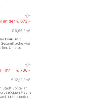
l an der
€ 672,-
€ 8,96 / m²
 der
Drau
im 3.
e Gesamtfläche von
eilen: Unteres
u
– Ihr
€ 788,-
€ 12,12 / m²
 Stadt Spittal an
 großzügigen Fläche
hnambiente, sondern