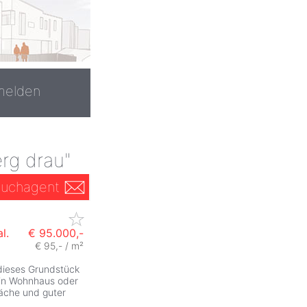
melden
rg drau"
uchagent
l.
€ 95.000,-
€ 95,- / m²
 dieses Grundstück
ein Wohnhaus oder
läche und guter