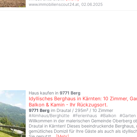
www.immobilienscout24.at
,
02.06.2025
Haus kaufen in
9771
Berg
Idyllisches Berghaus in Kärnten: 10 Zimmer, Ga
Balkon & Kamin - Ihr Rückzugsort.
9771
Berg
im Drautal / 295m² /
10 Zimmer
#
Almhaus/Berghütte
#
Ferienhaus
#
Balkon
#
Garten
Willkommen in der malerischen Gemeinde Oberberg o
Drautal in Kärnten! Dieses beeindruckende Berghaus, 
gemütliches Domizil für Ihre Gäste als auch als idyllis
Sie genutzt
...
[
Mehr
]