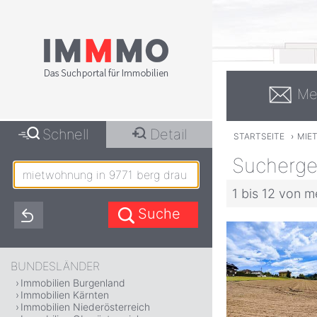
Me
Schnell
Detail
STARTSEITE
›
MIE
Sucherge
1 bis 12 von m
BUNDESLÄNDER
Immobilien Burgenland
Immobilien Kärnten
Immobilien Niederösterreich