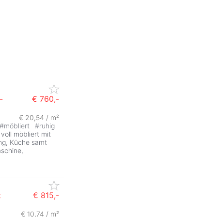
-
€ 760,-
€ 20,54 / m²
#
möbliert
#
ruhig
oll möbliert mit
ng, Küche samt
schine,
t
€ 815,-
€ 10,74 / m²