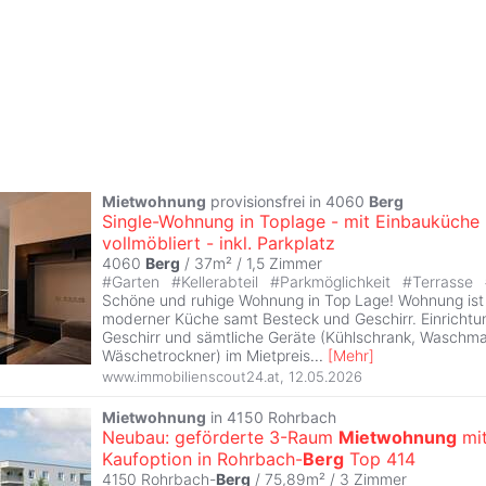
Mietwohnung
provisionsfrei in 4060
Berg
Single-Wohnung in Toplage - mit Einbauküche 
vollmöbliert - inkl. Parkplatz
4060
Berg
/ 37m² /
1,5 Zimmer
#
Garten
#
Kellerabteil
#
Parkmöglichkeit
#
Terrasse
Schöne und ruhige Wohnung in Top Lage! Wohnung ist v
moderner Küche samt Besteck und Geschirr. Einrichtu
Geschirr und sämtliche Geräte (Kühlschrank, Waschma
Wäschetrockner) im Mietpreis
...
[
Mehr
]
www.immobilienscout24.at
,
12.05.2026
Mietwohnung
in 4150 Rohrbach
Neubau: geförderte 3-Raum
Mietwohnung
mi
Kaufoption in Rohrbach-
Berg
Top 414
4150 Rohrbach-
Berg
/ 75,89m² /
3 Zimmer