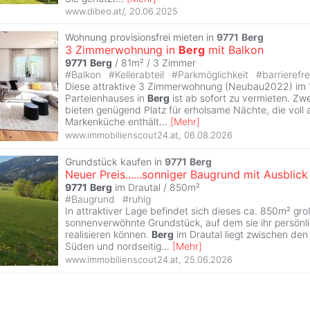
www.dibeo.at/
,
20.06.2025
Wohnung provisionsfrei mieten in
9771
Berg
3 Zimmerwohnung in
Berg
mit Balkon
9771
Berg
/ 81m² /
3 Zimmer
#
Balkon
#
Kellerabteil
#
Parkmöglichkeit
#
barrierefre
Diese attraktive 3 Zimmerwohnung (Neubau2022) im 1
Parteienhauses in
Berg
ist ab sofort zu vermieten. Zw
bieten genügend Platz für erholsame Nächte, die voll 
Markenküche enthält
...
[
Mehr
]
www.immobilienscout24.at
,
06.08.2026
Grundstück kaufen in
9771
Berg
Neuer Preis......sonniger Baugrund mit Ausblick
9771
Berg
im Drautal / 850m²
#
Baugrund
#
ruhig
In attraktiver Lage befindet sich dieses ca. 850m² gro
sonnenverwöhnte Grundstück, auf dem sie ihr persön
realisieren können.
Berg
im Drautal liegt zwischen den 
Süden und nordseitig
...
[
Mehr
]
www.immobilienscout24.at
,
25.06.2026