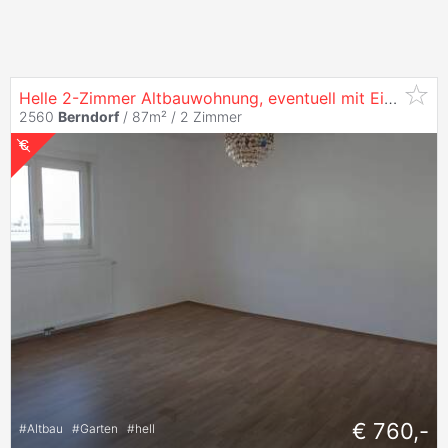
Helle 2-Zimmer Altbauwohnung, eventuell mit Eigengarten
2560
Berndorf
/ 87m² /
2 Zimmer
€ 760,-
#
Altbau
#
Garten
#
hell