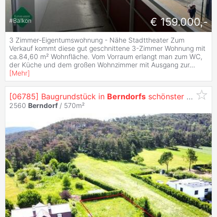
€ 159.000,-
#
Balkon
3 Zimmer-Eigentumswohnung - Nähe Stadttheater Zum
Verkauf kommt diese gut geschnittene 3-Zimmer Wohnung mit
ca.84,60 m² Wohnfläche. Vom Vorraum erlangt man zum WC,
der Küche und dem großen Wohnzimmer mit Ausgang zur
...
[
Mehr
]
[06785] Baugrundstück in
Berndorfs
schönster Lage!
2560
Berndorf
/ 570m²