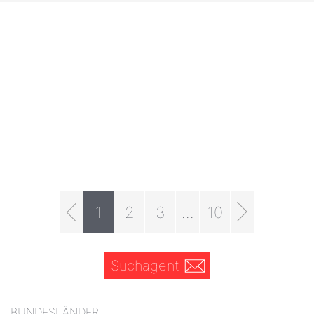
1
2
3
...
10
Suchagent
BUNDESLÄNDER