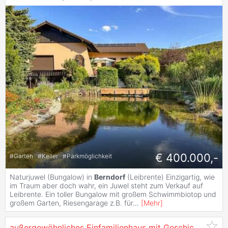
€ 400.000,-
#
Garten
#
Keller
#
Parkmöglichkeit
Naturjuwel (Bungalow) in
Berndorf
(Leibrente) Einzigartig, wie
im Traum aber doch wahr, ein Juwel steht zum Verkauf auf
Leibrente. Ein toller Bungalow mit großem Schwimmbiotop und
großem Garten, Riesengarage z.B. für
...
[
Mehr
]
außergewöhnliches Einfamilienhaus mit Geschichte im Herzen von