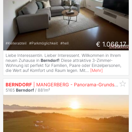
€ 1.066,17
#
Kellerabteil
#
Parkmöglichkeit
#
hell
Liebe Interessentin. Lieber Interessent. Willkommen in Ihrem
neuen Zuhause in
Berndorf
! Diese attraktive 3-Zimmer-
Wohnung ist perfekt für Familien, Paare oder Einzelpersonen,
die Wert auf Komfort und Raum legen. Mit
...
[
Mehr
]
BERNDORF
| MANGERBERG - Panorama-Grundstück in idyllischer Lage am Haunsberg
5165
Berndorf
/ 881m²