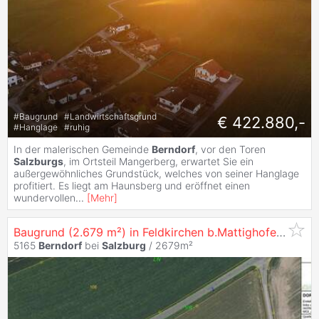
#
Baugrund
#
Landwirtschaftsgrund
€ 422.880,-
#
Hanglage
#
ruhig
In der malerischen Gemeinde
Berndorf
, vor den Toren
Salzburgs
, im Ortsteil Mangerberg, erwartet Sie ein
außergewöhnliches Grundstück, welches von seiner Hanglage
profitiert. Es liegt am Haunsberg und eröffnet einen
wundervollen
...
[
Mehr
]
Baugrund (2.679 m²) in Feldkirchen b.Mattighofen, nahe
5165
Berndorf
bei
Salzburg
/ 2679m²