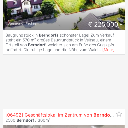
€ 225.000,-
#
Baugrund
#
ruhig
Baugrundstück in
Berndorfs
schönster Lage! Zum Verkauf
steht ein 570 m² großes Baugrundstück in Veitsau, einem
Ortsteil von
Berndorf
, welcher sich am Fuße des Guglzipfs
befindet. Die ruhige Lage und die Nähe zum Wald
...
[
Mehr
]
[06492] Geschäftslokal im Zentrum von
Berndorf
/ Fuß
2560
Berndorf
/ 300m²