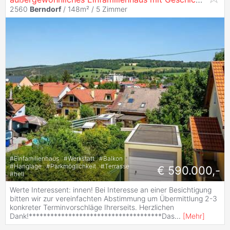
2560
Berndorf
/ 148m² /
5 Zimmer
#
Einfamilienhaus
#
Werkstatt
#
Balkon
#
Hanglage
#
Parkmöglichkeit
#
Terrasse
€ 590.000,-
#
hell
Werte Interessent: innen! Bei Interesse an einer Besichtigung
bitten wir zur vereinfachten Abstimmung um Übermittlung 2-3
konkreter Terminvorschläge Ihrerseits. Herzlichen
Dank!*************************************Das
...
[
Mehr
]