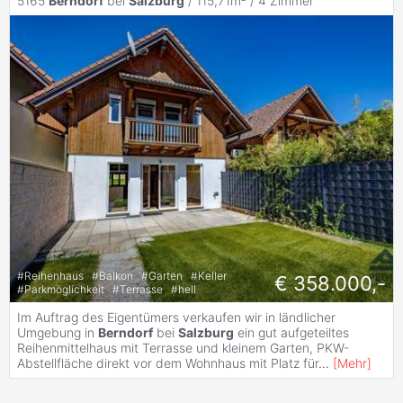
5165
Berndorf
bei
Salzburg
/ 115,71m² /
4 Zimmer
#
Reihenhaus
#
Balkon
#
Garten
#
Keller
€ 358.000,-
#
Parkmöglichkeit
#
Terrasse
#
hell
Im Auftrag des Eigentümers verkaufen wir in ländlicher
Umgebung in
Berndorf
bei
Salzburg
ein gut aufgeteiltes
Reihenmittelhaus mit Terrasse und kleinem Garten, PKW-
Abstellfläche direkt vor dem Wohnhaus mit Platz für
...
[
Mehr
]