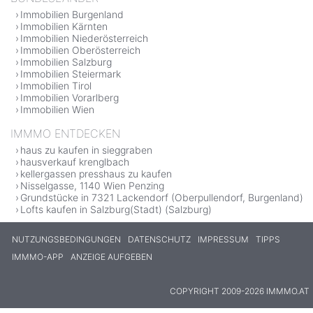
Immobilien Burgenland
Immobilien Kärnten
Immobilien Niederösterreich
Immobilien Oberösterreich
Immobilien Salzburg
Immobilien Steiermark
Immobilien Tirol
Immobilien Vorarlberg
Immobilien Wien
IMMMO ENTDECKEN
haus zu kaufen in sieggraben
hausverkauf krenglbach
kellergassen presshaus zu kaufen
Nisselgasse, 1140 Wien Penzing
Grundstücke in 7321 Lackendorf (Oberpullendorf, Burgenland)
Lofts kaufen in Salzburg(Stadt) (Salzburg)
NUTZUNGSBEDINGUNGEN
DATENSCHUTZ
IMPRESSUM
TIPPS
IMMMO-APP
ANZEIGE AUFGEBEN
COPYRIGHT 2009-2026 IMMMO.AT