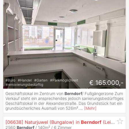
#
Büro
#
Handel
#
Garten
#
Parkmöglichkeit
€ 165.000,-
#
renovierungsbedürftig
Geschäftslokal im Zentrum von
Berndorf
/ Fußgängerzone Zum
Verkauf steht ein ansprechendes jedoch sanierungsbedürftiges
Geschäftslokal in der Alexanderstraße. Das Grundstück hat ein
grundbücherliches Ausmaß von 526m².
...
[
Mehr
]
[06638] Naturjuwel (Bungalow) in
Berndorf
(Leibrente)
2560
Berndorf
/ 140m² /
6 Zimmer