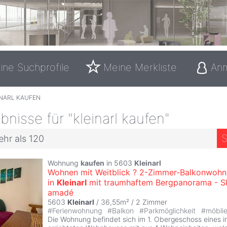
ine Suchprofile
Meine Merkliste
An
INARL KAUFEN
nisse für "kleinarl kaufen"
S
ehr als 120
Wohnung
kaufen
in 5603
Kleinarl
Wohnen mit Weitblick ? 2-Zimmer-Balkonwoh
in
Kleinarl
mit traumhaftem Bergpanorama - S
amadé
5603
Kleinarl
/ 36,55m² /
2 Zimmer
#
Ferienwohnung
#
Balkon
#
Parkmöglichkeit
#
möbli
Die Wohnung befindet sich im 1. Obergeschoss eines 