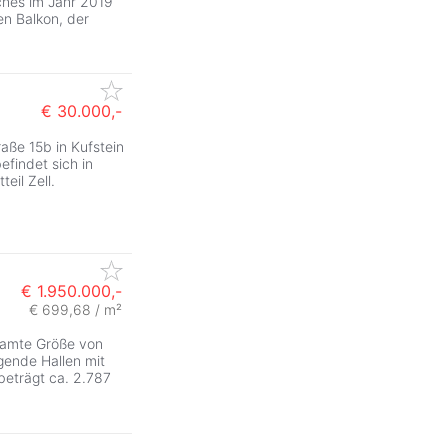
ches im Jahr 2019
en Balkon, der
€ 30.000,-
aße 15b in Kufstein
ZurÃ
befindet sich in
eil Zell.
€ 1.950.000,-
€ 699,68 / m²
samte Größe von
gende Hallen mit
beträgt ca. 2.787