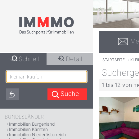
Me
Schnell
Detail
STARTSEITE
›
KLE
Suchergeb
1 bis 12 von m
BUNDESLÄNDER
Immobilien Burgenland
Immobilien Kärnten
Immobilien Niederösterreich