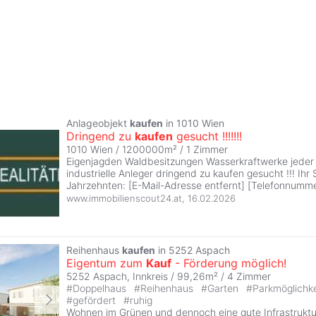
Anlageobjekt
kaufen
in 1010 Wien
Dringend zu
kaufen
gesucht !!!!!!!
1010 Wien / 1200000m² /
1 Zimmer
Eigenjagden Waldbesitzungen Wasserkraftwerke jeder 
industrielle Anleger dringend zu kaufen gesucht !!! Ihr S
Jahrzehnten: [E-Mail-Adresse entfernt] [Telefonnumme
www.immobilienscout24.at
,
16.02.2026
Reihenhaus
kaufen
in 5252 Aspach
Eigentum zum
Kauf
- Förderung möglich!
5252 Aspach, Innkreis / 99,26m² /
4 Zimmer
#
Doppelhaus
#
Reihenhaus
#
Garten
#
Parkmöglichk
#
gefördert
#
ruhig
Wohnen im Grünen und dennoch eine gute Infrastruktur