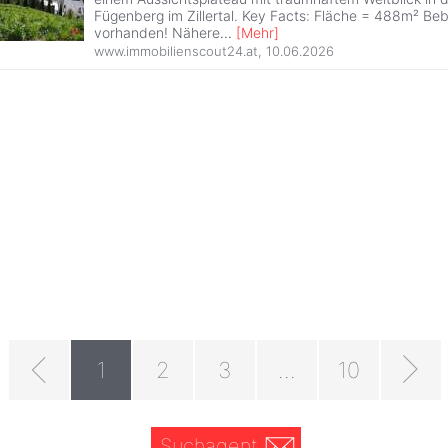
Fügenberg im Zillertal. Key Facts: Fläche = 488m² B
vorhanden! Nähere
...
[
Mehr
]
www.immobilienscout24.at
,
10.06.2026
1
2
3
...
10
Suchagent