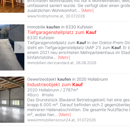
errichteten Wohnhauses mit nur 4 Wohneinheiten, wel
umfassend saniert wurde. Sie verfügt über einen groß
zusätzlichen Wohnkomfort
...
[
Mehr
]
www.findmyhome.at
,
30.07.2026
Immobilie
kaufen
in 6330 Kufstein
Tiefgaragenstellplatz zum
Kauf
6330 Kufstein
Tiefgaragenstellplatz zum
Kauf
In der Doktor-Prem-Str
steht ein Tiefgaragenstellplatz (AAP 21) zum
Kauf
. Er 
einem 2021 neu errichteten Mehrparteienhaus im Stadtt
Einfahrtshöhe
...
[
Mehr
]
immobilien.derstandard.at
,
06.08.2026
Gewerbeobjekt
kaufen
in 2020 Hollabrunn
Industrieobjekt zum
Kauf
2020 Hollabrunn / 2787m²
#
Büro
#
Halle
Das Grundstück (Bauland Betriebsgebiet) hat eine ge
knapp 6.000 m². Darauf befinden sich 2 gegenüberlie
mehreren Hallenabschnitten. Die gesamte Nutzfläche 
m², wobei hier
...
[
Mehr
]
www.immobilienscout24.at
,
01.07.2026