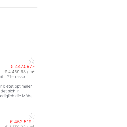
€ 447.097,-
€ 4.469,63 / m²
eit
#
Terrasse
ZurÃ
 bietet optimalen
det sich in
lediglich die Möbel
€ 452.519,-
€ 4.558,93 / m²