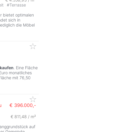
eit
#
Terrasse
ZurÃ
 bietet optimalen
det sich in
lediglich die Möbel
kaufen
. Eine Fläche
 Euro monatliches
Fläche mit 76,50
u
€ 396.000,-
€ 811,48 / m²
Hanggrundstück auf
 der Gemeinde