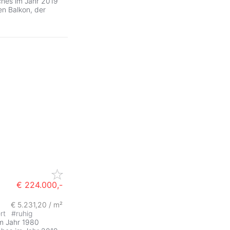
ches im Jahr 2019
en Balkon, der
€ 224.000,-
€ 5.231,20 / m²
ert
#
ruhig
im Jahr 1980