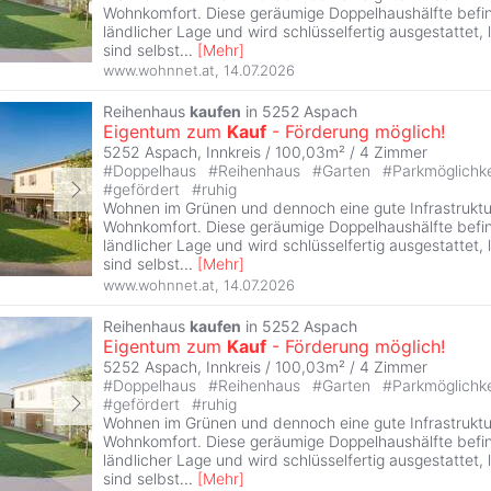
Wohnkomfort. Diese geräumige Doppelhaushälfte befin
ländlicher Lage und wird schlüsselfertig ausgestattet, 
sind selbst
...
[
Mehr
]
www.wohnnet.at
,
14.07.2026
Reihenhaus
kaufen
in 5252 Aspach
Eigentum zum
Kauf
- Förderung möglich!
5252 Aspach, Innkreis / 100,03m² /
4 Zimmer
#
Doppelhaus
#
Reihenhaus
#
Garten
#
Parkmöglichk
#
gefördert
#
ruhig
Wohnen im Grünen und dennoch eine gute Infrastruktur
Wohnkomfort. Diese geräumige Doppelhaushälfte befin
ländlicher Lage und wird schlüsselfertig ausgestattet, 
sind selbst
...
[
Mehr
]
www.wohnnet.at
,
14.07.2026
Reihenhaus
kaufen
in 5252 Aspach
Eigentum zum
Kauf
- Förderung möglich!
5252 Aspach, Innkreis / 100,03m² /
4 Zimmer
#
Doppelhaus
#
Reihenhaus
#
Garten
#
Parkmöglichk
#
gefördert
#
ruhig
Wohnen im Grünen und dennoch eine gute Infrastruktur
Wohnkomfort. Diese geräumige Doppelhaushälfte befin
ländlicher Lage und wird schlüsselfertig ausgestattet, 
sind selbst
...
[
Mehr
]