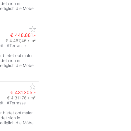
det sich in
lediglich die Möbel
€ 448.881,-
€ 4.487,46 / m²
eit
#
Terrasse
ZurÃ
 bietet optimalen
det sich in
lediglich die Möbel
€ 431.305,-
€ 4.311,76 / m²
eit
#
Terrasse
ZurÃ
 bietet optimalen
det sich in
lediglich die Möbel