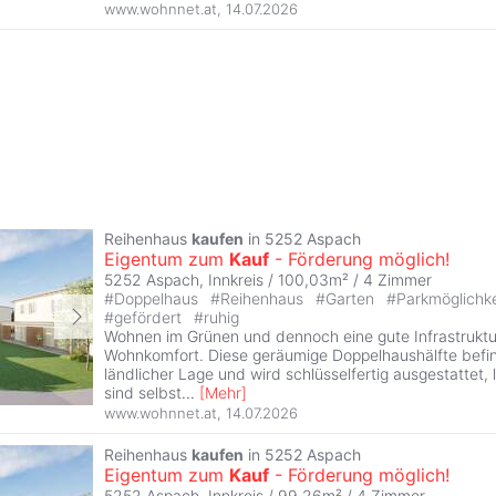
www.wohnnet.at
,
14.07.2026
Reihenhaus
kaufen
in 5252 Aspach
Eigentum zum
Kauf
- Förderung möglich!
5252 Aspach, Innkreis / 100,03m² /
4 Zimmer
#
Doppelhaus
#
Reihenhaus
#
Garten
#
Parkmöglichk
#
gefördert
#
ruhig
Wohnen im Grünen und dennoch eine gute Infrastruktur
Wohnkomfort. Diese geräumige Doppelhaushälfte befin
ländlicher Lage und wird schlüsselfertig ausgestattet, 
sind selbst
...
[
Mehr
]
www.wohnnet.at
,
14.07.2026
Reihenhaus
kaufen
in 5252 Aspach
Eigentum zum
Kauf
- Förderung möglich!
5252 Aspach, Innkreis / 99,26m² /
4 Zimmer