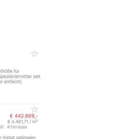
Größe für
pezialvermittler seit
r entfernt]
€ 442.869,-
€ 4.461,71 / m²
eit
#
Terrasse
ZurÃ
 bietet optimalen