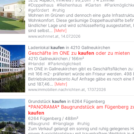
#
Doppelhaus
#
Reihenhaus
#
Garten
#
Parkmöglichk
#
gefördert
#
ruhig
Wohnen im Grünen und dennoch eine gute Infrastruktur
Wohnkomfort. Diese geräumige Doppelhaushälfte befin
ländlicher Lage und wird schlüsselfertig ausgestattet, 
sind selbst
...
[
Mehr
]
www.wohnnet.at
,
14.07.2026
Ladenlokal
kaufen
in 4210 Gallneukirchen
Geschäfte im ONE zu
kaufen
oder zu mieten
4210 Gallneukirchen / 166m²
#
Handel
#
Parkmöglichkeit
Im ONE in Gallneukirchen gibt es Geschäftsflächen zu
mit 166 m2- präferiert würde ein Friseur werden. 498
Betriebskostenakonto Auf Anfrage gäbe es noch eine 
und 187,46
...
[
Mehr
]
www.immobilien.nachrichten.at
,
17.07.2026
Grundstück
kaufen
in 6264 Fügenberg
*PANORAMA* Baugrundstück am Fügenberg z
kaufen
6264 Fügenberg / 488m²
#
Baugrund
#
Hanglage
#
ruhig
Zum Verkauf gelangt ein sonnig und ruhig gelegenes 
einem Aussichtsplateau mit traumhaftem Weitblick in