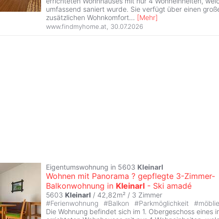
errichteten Wohnhauses mit nur 4 Wohneinheiten, wel
umfassend saniert wurde. Sie verfügt über einen groß
zusätzlichen Wohnkomfort
...
[
Mehr
]
www.findmyhome.at
,
30.07.2026
Eigentumswohnung in 5603
Kleinarl
Wohnen mit Panorama ? gepflegte 3-Zimmer-
Balkonwohnung in
Kleinarl
- Ski amadé
5603
Kleinarl
/ 42,82m² /
3 Zimmer
#
Ferienwohnung
#
Balkon
#
Parkmöglichkeit
#
möbli
Die Wohnung befindet sich im 1. Obergeschoss eines 