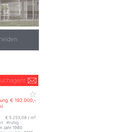
melden
uchagent
nung
€ 192.000,-
ki
€ 5.253,08 / m²
ert
#
ruhig
im Jahr 1980