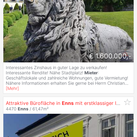
€ 1.600.000,-
Interessantes Zinshaus in guter Lage zu verkaufen!
Interessante Rendite! Nähe Stadtplatz!
Mieter
:
Geschäftslokale und zahlreiche Wohnungen, gute Vermietung!
Nähere Informationen erhalten Sie gerne bei Herrn Christian
...
[
Mehr
]
Attraktive Bürofläche in
Enns
mit erstklassiger Infrastruktur
4470
Enns
/ 61,47m²