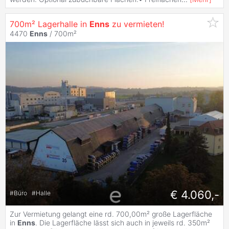
700m² Lagerhalle in
Enns
zu vermieten!
4470
Enns
/ 700m²
€ 4.060,-
#
Büro
#
Halle
Zur Vermietung gelangt eine rd. 700,00m² große Lagerfläche
in
Enns
. Die Lagerfläche lässt sich auch in jeweils rd. 350m²