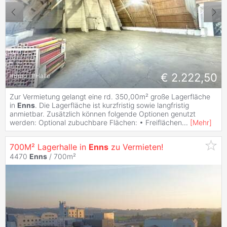
€ 2.222,50
#
Büro
#
Halle
Zur Vermietung gelangt eine rd. 350,00m² große Lagerfläche
in
Enns
. Die Lagerfläche ist kurzfristig sowie langfristig
anmietbar. Zusätzlich können folgende Optionen genutzt
werden: Optional zubuchbare Flächen: • Freiflächen
...
[
Mehr
]
700M² Lagerhalle in
Enns
zu Vermieten!
4470
Enns
/ 700m²