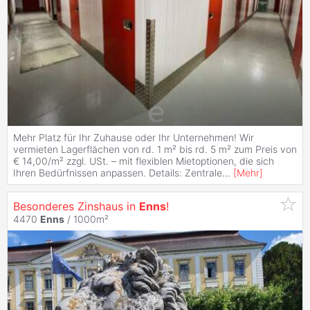
Mehr Platz für Ihr Zuhause oder Ihr Unternehmen! Wir
vermieten Lagerflächen von rd. 1 m² bis rd. 5 m² zum Preis von
€ 14,00/m² zzgl. USt. – mit flexiblen Mietoptionen, die sich
Ihren Bedürfnissen anpassen. Details: Zentrale
...
[
Mehr
]
Besonderes Zinshaus in
Enns
!
4470
Enns
/ 1000m²