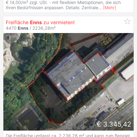
€ 14,00/m² zzgl. USt. - mit flexiblen Mietoptionen, die sich
Ihren Bedürfnissen anpassen. Details: Zentrale
...
[
Mehr
]
Freifläche
Enns
zu vermieten!
4470
Enns
/ 2236,28m²
€ 3.345,42
Die Freifläche umfasst ca. 2.236,28 m² und kann zum Beispiel