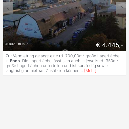
€ 4.445,-
#
Büro
#
Halle
Zur Vermietung gelangt eine rd. 700,00m² große Lagerfläche
in
Enns
. Die Lagerfläche lässt sich auch in jeweils rd. 350m²
große Lagerflächen unterteilen und ist kurzfristig sowie
langfristig anmietbar. Zusätzlich können
...
[
Mehr
]