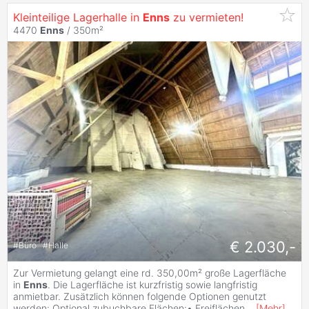
Kleinteilige Lagerhalle in
Enns
zu vermieten!
4470
Enns
/ 350m²
€ 2.030,-
#
Büro
#
Halle
Zur Vermietung gelangt eine rd. 350,00m² große Lagerfläche
in
Enns
. Die Lagerfläche ist kurzfristig sowie langfristig
anmietbar. Zusätzlich können folgende Optionen genutzt
werden: Optional zubuchbare Flächen:• Freiflächen
...
[
Mehr
]