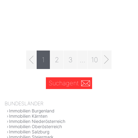
1
2
3
...
10
Suchagent
BUNDESLÄNDER
Immobilien Burgenland
Immobilien Kärnten
Immobilien Niederösterreich
Immobilien Oberösterreich
Immobilien Salzburg
Immobilien Steiermark