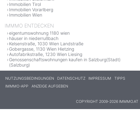
Immobilien Tirol
Immobilien Vorarlberg
Immobilien Wien
IMMMO ENTDECKEN
eigentumswohnung 1180 wien
häuser in niederrußbach
Kelsenstraße, 1030 Wien Landstraße
Gobergasse, 1130 Wien Hietzing
Autofabrikstraße, 1230 Wien Liesing
Genossenschaftswohnungen kaufen in Salzburg(Stadt)
(Salzburg)
NUTZUNGSBEDINGUNGEN
DATENSCHUTZ
IMPRESSUM
TIPPS
IMMMO-APP
ANZEIGE AUFGEBEN
COPYRIGHT 2009-2026 IMMMO.AT