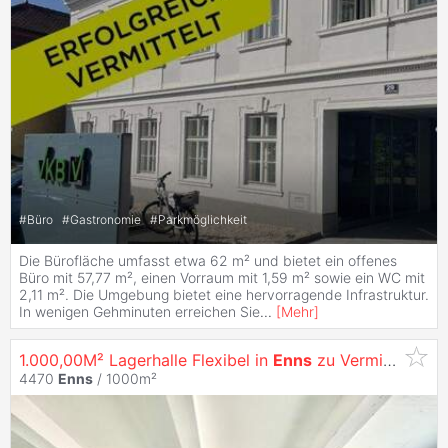
#
Büro
#
Gastronomie
#
Parkmöglichkeit
Die Bürofläche umfasst etwa 62 m² und bietet ein offenes
Büro mit 57,77 m², einen Vorraum mit 1,59 m² sowie ein WC mit
2,11 m². Die Umgebung bietet eine hervorragende Infrastruktur.
In wenigen Gehminuten erreichen Sie
...
[
Mehr
]
1.000,00M² Lagerhalle Flexibel in
Enns
zu Vermieten!
4470
Enns
/ 1000m²