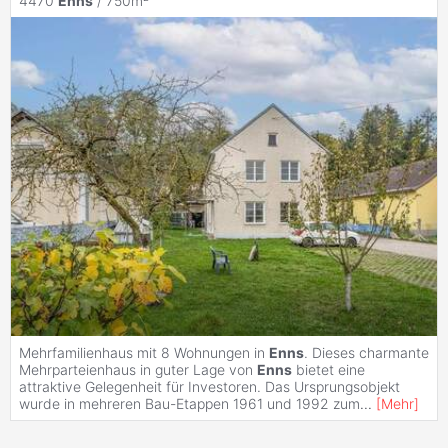
4470
Enns
/ 750m²
Mehrfamilienhaus mit 8 Wohnungen in
Enns
. Dieses charmante
Mehrparteienhaus in guter Lage von
Enns
bietet eine
attraktive Gelegenheit für Investoren. Das Ursprungsobjekt
wurde in mehreren Bau-Etappen 1961 und 1992 zum
...
[
Mehr
]