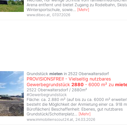
Arena entfernt und bietet Zugang zu Rodelbahn, Skista
Wintersportschule, sowie
...
[
Mehr
]
www.dibeo.at
,
07.07.2026
Grundstück
mieten
in 2522 Oberwaltersdorf
PROVISIONSFREI! - Vielseitig nutzbares
Gewerbegrundstück
2880
- 6000 m² zu
miet
2522 Oberwaltersdorf / 2880m²
#
Gewerbegrundstück
Fläche: ca. 2.880 m² (auf bis zu ca. 6000 m² erweiterb
besteht die Möglichkeit der Anmietung einer ca. 918 m²
Büroflächen) Beschaffenheit: Ebenes, gut nutzbares
Grundstück/Schotterplatz
...
[
Mehr
]
www.immobilienscout24.at
,
24.03.2026