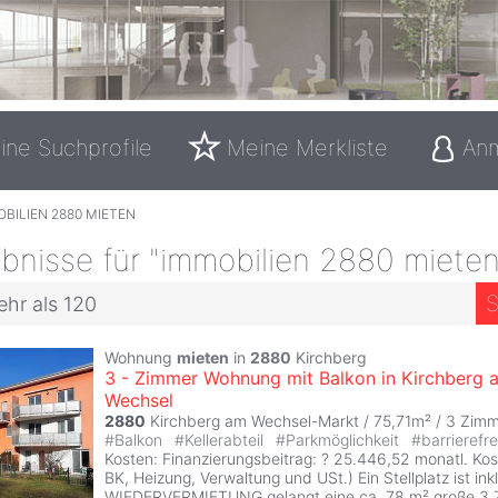
ine Suchprofile
Meine Merkliste
An
BILIEN 2880 MIETEN
bnisse für "immobilien 2880 mieten
S
ehr als 120
Wohnung
mieten
in
2880
Kirchberg
3 - Zimmer Wohnung mit Balkon in Kirchberg 
Wechsel
2880
Kirchberg am Wechsel-Markt / 75,71m² /
3 Zimm
#
Balkon
#
Kellerabteil
#
Parkmöglichkeit
#
barrierefr
Kosten: Finanzierungsbeitrag: ? 25.446,52 monatl. Kost
BK, Heizung, Verwaltung und USt.) Ein Stellplatz ist inkl
WIEDERVERMIETUNG gelangt eine ca. 78 m² große