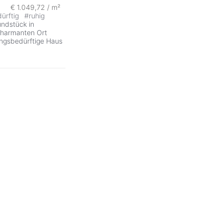
€ 1.049,72 / m²
ürftig
#
ruhig
undstück in
charmanten Ort
ungsbedürftige Haus