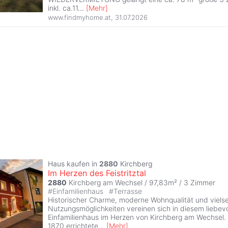
inkl. ca.11
...
[
Mehr
]
www.findmyhome.at
,
31.07.2026
Haus kaufen in
2880
Kirchberg
Im Herzen des Feistritztal
2880
Kirchberg am Wechsel / 97,83m² /
3 Zimmer
#
Einfamilienhaus
#
Terrasse
Historischer Charme, moderne Wohnqualität und vielse
Nutzungsmöglichkeiten vereinen sich in diesem liebevo
Einfamilienhaus im Herzen von Kirchberg am Wechsel.
1870 errichtete
...
[
Mehr
]