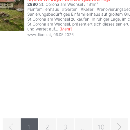
2880
St. Corona am Wechsel / 181m²
#
Einfamilienhaus
#
Garten
#
Keller
#
renovierungsbed
Sanierungsbedürftiges Einfamilienhaus auf großem Gr
St.Corona am Wechsel zu kaufen! In ruhiger Lage, im 
St.Corona am Wechsel, präsentiert sich dieses sanier
und wartet auf
...
[
Mehr
]
www.dibeo.at
,
06.05.2026
1
2
3
...
10