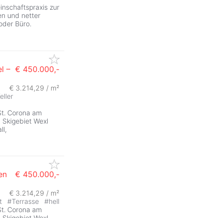
inschaftspraxis zur
en und netter
oder Büro.
l –
€ 450.000,-
€ 3.214,29 / m²
eller
 St. Corona am
 Skigebiet Wexl
ll,
en
€ 450.000,-
€ 3.214,29 / m²
it
#
Terrasse
#
hell
 St. Corona am
 Skigebiet Wexl