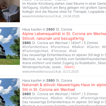
Im Kloster Kirchberg stehen zwei Räume in einer Geme
Verfügung. Idyllisch am Berg gelegen mit großem Gart
Kollegin sind die Räume ideal für Therapie, Logopädie 
www.immobilienscout24.at
,
24.04.2026
Haus kaufen in
2880
St. Corona
Alpine Lebensqualität in St. Corona am Wechse
Stilvoll, naturnah und bezugsfertig
2880
St. Corona am Wechsel / 140m² /
5 Zimmer
#
Einfamilienhaus
#
Ferienhaus
#
Balkon
#
Garten
#
K
#
Parkmöglichkeit
#
Terrasse
#
hell
Das neuwertige Einfamilienhaus im alpinen Stil liegt in
Wechsel, nur wenige Schritte vom familienfreundlichen
Arena entfernt und bietet Zugang zu Rodelbahn, Skista
Wintersportschule, sowie
...
[
Mehr
]
www.immobilienscout24.at
,
02.12.2025
Haus kaufen in
2880
St. Corona
Naturnah & stilvoll: Neuwertiges Haus im alpin
Stil in St. Corona am Wechsel
2880
St. Corona am Wechsel / 140m² /
5 Zimmer
#
Einfamilienhaus
#
Balkon
#
Garten
#
Parkmöglichke
Das neuwertige Einfamilienhaus im alpinen Stil liegt in
Wechsel, nur wenige Schritte vom familienfreundlichen