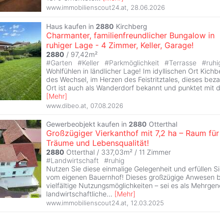
www.immobilienscout24.at
,
28.06.2026
Haus kaufen in
2880
Kirchberg
Charmanter, familienfreundlicher Bungalow in
ruhiger Lage - 4 Zimmer, Keller, Garage!
2880
/ 97,42m²
#
Garten
#
Keller
#
Parkmöglichkeit
#
Terrasse
#
ruhi
Wohlfühlen in ländlicher Lage! Im idyllischen Ort Kichb
des Wechsel, im Herzen des Feistritztales, dieses be
Ort ist auch als Wanderdorf bekannt und punktet mit d
[
Mehr
]
www.dibeo.at
,
07.08.2026
Gewerbeobjekt kaufen in
2880
Otterthal
Großzügiger Vierkanthof mit 7,2 ha – Raum für
Träume und Lebensqualität!
2880
Otterthal / 337,03m² /
11 Zimmer
#
Landwirtschaft
#
ruhig
Nutzen Sie diese einmalige Gelegenheit und erfüllen S
vom eigenen Bauernhof! Dieses großzügige Anwesen b
vielfältige Nutzungsmöglichkeiten – sei es als Mehrgen
landwirtschaftliche
...
[
Mehr
]
www.immobilienscout24.at
,
12.03.2025