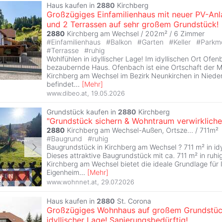
Haus kaufen in
2880
Kirchberg
Großzügiges Einfamilienhaus mit neuer PV-An
und 2 Terrassen auf sehr großem Grundstück!
2880
Kirchberg am Wechsel / 202m² /
6 Zimmer
#
Einfamilienhaus
#
Balkon
#
Garten
#
Keller
#
Parkmö
#
Terrasse
#
ruhig
Wohlfühlen in idyllischer Lage! Im idyllischen Ort Ofen
bezaubernde Haus. Ofenbach ist eine Ortschaft der 
Kirchberg am Wechsel im Bezirk Neunkirchen in Nieder
befindet
...
[
Mehr
]
www.dibeo.at
,
19.05.2026
Grundstück kaufen in
2880
Kirchberg
"Grundstück sichern & Wohntraum verwirkliche
2880
Kirchberg am Wechsel-Außen, Ortsze... / 711m²
#
Baugrund
#
ruhig
Baugrundstück in Kirchberg am Wechsel ? 711 m² in idy
Dieses attraktive Baugrundstück mit ca. 711 m² in ruh
Kirchberg am Wechsel bietet die ideale Grundlage für 
Eigenheim
...
[
Mehr
]
www.wohnnet.at
,
29.07.2026
Haus kaufen in
2880
St. Corona
Großzügiges Wohnhaus auf großem Grundstüc
idyllischer Lage! Sanierungsbedürftig!