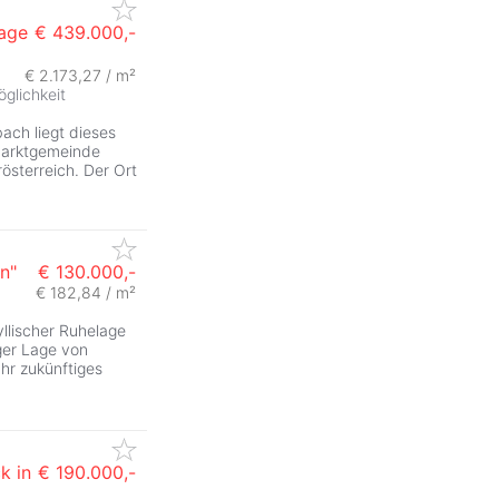
lage
€ 439.000,-
€ 2.173,27 / m²
glichkeit
bach liegt dieses
Marktgemeinde
österreich. Der Ort
n"
€ 130.000,-
€ 182,84 / m²
ZurÃ
llischer Ruhelage
iger Lage von
Ihr zukünftiges
k in
€ 190.000,-