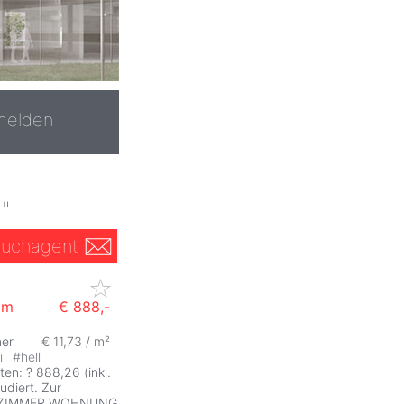
melden
"
uchagent
am
€ 888,-
er
€ 11,73 / m²
ei
#
hell
en: ? 888,26 (inkl.
udiert. Zur
 3 ZIMMER WOHNUNG