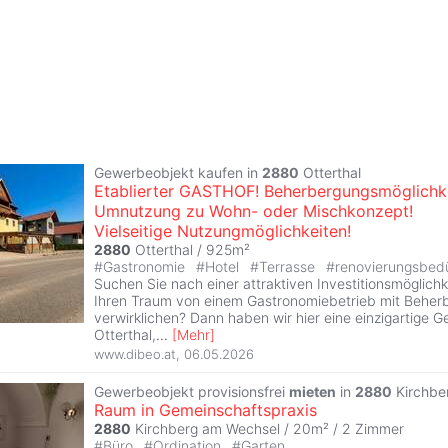
Gewerbeobjekt kaufen in
2880
Otterthal
Etablierter GASTHOF! Beherbergungsmöglichke
Umnutzung zu Wohn- oder Mischkonzept!
Vielseitige Nutzungmöglichkeiten!
2880
Otterthal / 925m²
#
Gastronomie
#
Hotel
#
Terrasse
#
renovierungsbedü
Suchen Sie nach einer attraktiven Investitionsmöglichk
Ihren Traum von einem Gastronomiebetrieb mit Beher
verwirklichen? Dann haben wir hier eine einzigartige Ge
Otterthal,
...
[
Mehr
]
www.dibeo.at
,
06.05.2026
Gewerbeobjekt provisionsfrei
mieten
in
2880
Kirchbe
Raum in Gemeinschaftspraxis
2880
Kirchberg am Wechsel / 20m² /
2 Zimmer
#
Büro
#
Ordination
#
Garten