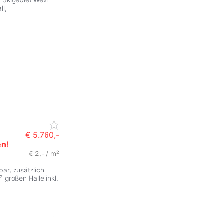
ll,
€ 5.760,-
en
!
€ 2,- / m²
ar, zusätzlich
 großen Halle inkl.