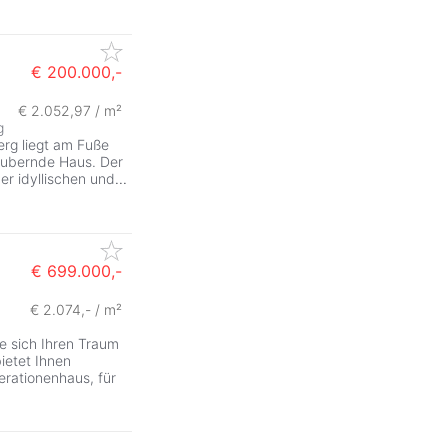
€ 200.000,-
€ 2.052,97 / m²
g
erg liegt am Fuße
zaubernde Haus. Der
er idyllischen und
...
€ 699.000,-
€ 2.074,- / m²
ie sich Ihren Traum
ietet Ihnen
erationenhaus, für