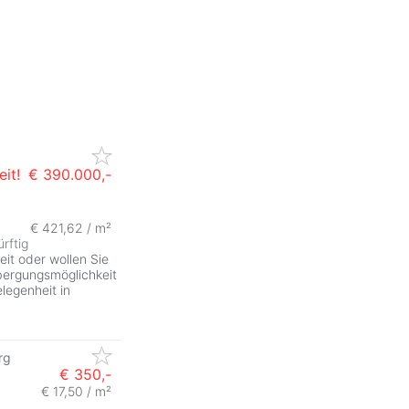
it!
€ 390.000,-
€ 421,62 / m²
rftig
eit oder wollen Sie
bergungsmöglichkeit
legenheit in
rg
€ 350,-
€ 17,50 / m²