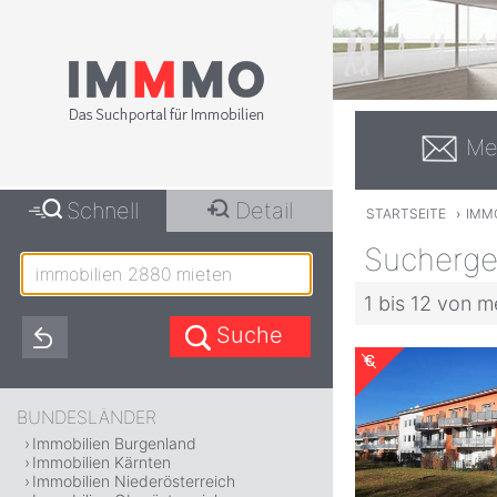
Me
Schnell
Detail
STARTSEITE
›
IMMO
Sucherge
1 bis 12 von m
BUNDESLÄNDER
Immobilien Burgenland
Immobilien Kärnten
Immobilien Niederösterreich