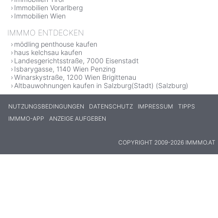
Immobilien Vorarlberg
Immobilien Wien
IMMMO ENTDECKEN
mödling penthouse kaufen
haus kelchsau kaufen
Landesgerichtsstraße, 7000 Eisenstadt
Isbarygasse, 1140 Wien Penzing
Winarskystraße, 1200 Wien Brigittenau
Altbauwohnungen kaufen in Salzburg(Stadt) (Salzburg)
NUTZUNGSBEDINGUNGEN
DATENSCHUTZ
IMPRESSUM
TIPPS
IMMMO-APP
ANZEIGE AUFGEBEN
COPYRIGHT 2009-2026 IMMMO.AT