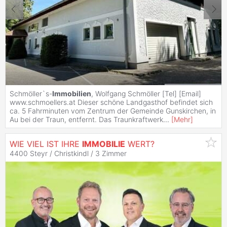
Schmöller`s-
Immobilien
, Wolfgang Schmöller [Tel] [Email]
www.schmoellers.at Dieser schöne Landgasthof befindet sich
ca. 5 Fahrminuten vom Zentrum der Gemeinde Gunskirchen, in
Au bei der Traun, entfernt. Das Traunkraftwerk
...
[
Mehr
]
WIE VIEL IST IHRE
IMMOBILIE
WERT?
4400 Steyr / Christkindl /
3 Zimmer