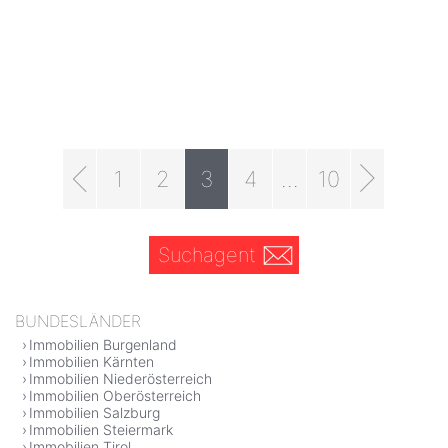
1
2
3
4
...
10
Suchagent
BUNDESLÄNDER
Immobilien Burgenland
Immobilien Kärnten
Immobilien Niederösterreich
Immobilien Oberösterreich
Immobilien Salzburg
Immobilien Steiermark
Immobilien Tirol