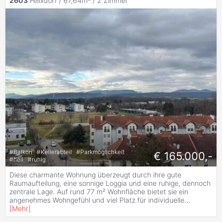
2603
Felixdorf / 67,64m² /
2 Zimmer
#
Balkon
#
Kellerabteil
#
Parkmöglichkeit
€ 165.000,-
#
hell
#
ruhig
Diese charmante Wohnung überzeugt durch ihre gute
Raumaufteilung, eine sonnige Loggia und eine ruhige, dennoch
zentrale Lage. Auf rund 77 m² Wohnfläche bietet sie ein
angenehmes Wohngefühl und viel Platz für individuelle
...
[
Mehr
]