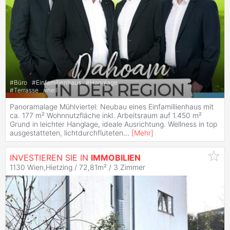
#
Büro
#
Einfamilienhaus
#
Hanglage
#
Terrasse
#
hell
Panoramalage Mühlviertel: Neubau eines Einfamillienhaus mit
ca. 177 m² Wohnnutzfläche inkl. Arbeitsraum auf 1.450 m²
Grund in leichter Hanglage, ideale Ausrichtung. Wellness in top
ausgestatteten, lichtdurchfluteten
...
[
Mehr
]
INVESTIEREN SIE IN
IMMOBILIEN
1130 Wien,Hietzing / 72,81m² /
3 Zimmer