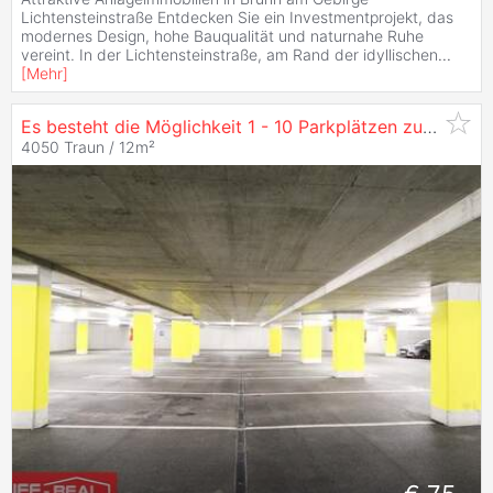
Lichtensteinstraße Entdecken Sie ein Investmentprojekt, das
modernes Design, hohe Bauqualität und naturnahe Ruhe
vereint. In der Lichtensteinstraße, am Rand der idyllischen
...
[
Mehr
]
Es besteht die Möglichkeit 1 - 10 Parkplätzen zu
kaufen
4050 Traun / 12m²