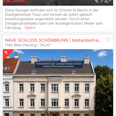
€ 75,-
Diese Garagen befinden sich im Ortsteil St.Martin in der
Stadtgemeinde Traun und können ab sofort gekauft
beziehungsweise angemietet werden. Durch einen
Garagenabstellplatz kann der Autoeigentümer/ Mieter sein
Fahrzeug
...
[
Mehr
]
NÄHE SCHLOSS SCHÖNBRUNN | bestandasfreies Zinshaus mit 6 Wohneinheiten + genehmigter DG Ausbau auf 2 Ebenen | Top Lage Alt-Penzing | ZELLMANN IMMOB...
1140 Wien,Penzing / 742m²