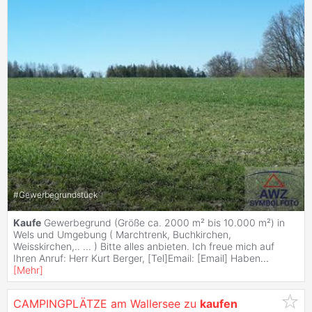
#
Gewerbegrundstück
Kaufe
Gewerbegrund (Größe ca. 2000 m² bis 10.000 m²) in
Wels und Umgebung ( Marchtrenk, Buchkirchen,
Weisskirchen,.. ... ) Bitte alles anbieten. Ich freue mich auf
Ihren Anruf: Herr Kurt Berger, [Tel]Email: [Email] Haben
...
[
Mehr
]
CAMPINGPLÄTZE am Wallersee zu
kaufen