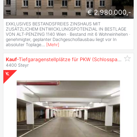
€ 2.980.000,-
EXKLUSIVES BESTANDSFREIES ZINSHAUS MIT
ZUSÄTZLICHEM ENTWICKLUNGSPOTENZIAL IN BESTLAGE
VON ALT-PENZING 1140 Wien · Bestand mit 6 Wohneinheiten ·
genehmigter, geplanter Dachgeschoßausbau liegt vor In
absoluter Toplage
...
[
Mehr
]
Kauf
-Tiefgaragenstellplätze für PKW (Schlossparkgarage) 24/19
4400 Steyr