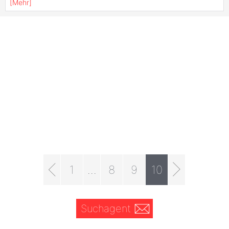
[
Mehr
]
1
...
8
9
10
Suchagent