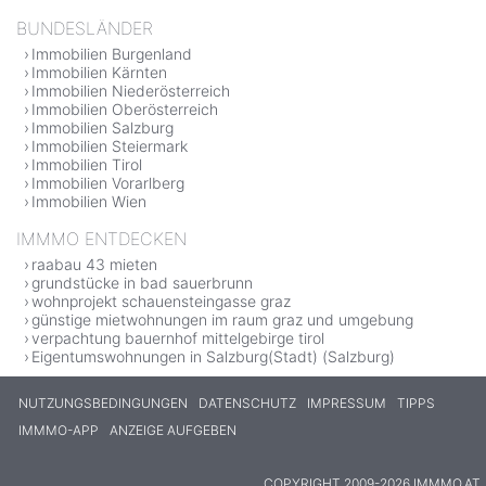
BUNDESLÄNDER
Immobilien Burgenland
Immobilien Kärnten
Immobilien Niederösterreich
Immobilien Oberösterreich
Immobilien Salzburg
Immobilien Steiermark
Immobilien Tirol
Immobilien Vorarlberg
Immobilien Wien
IMMMO ENTDECKEN
raabau 43 mieten
grundstücke in bad sauerbrunn
wohnprojekt schauensteingasse graz
günstige mietwohnungen im raum graz und umgebung
verpachtung bauernhof mittelgebirge tirol
Eigentumswohnungen in Salzburg(Stadt) (Salzburg)
NUTZUNGSBEDINGUNGEN
DATENSCHUTZ
IMPRESSUM
TIPPS
IMMMO-APP
ANZEIGE AUFGEBEN
COPYRIGHT 2009-2026 IMMMO.AT