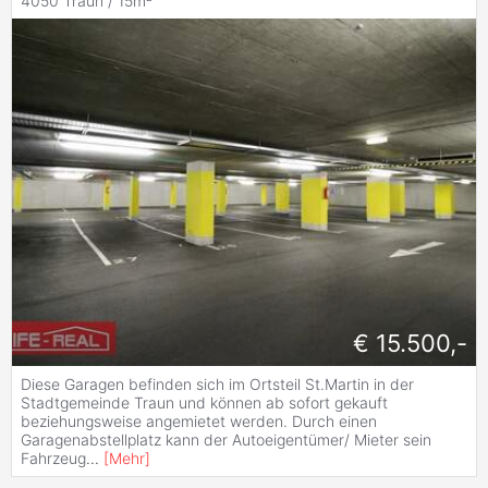
4050 Traun / 15m²
€ 15.500,-
Diese Garagen befinden sich im Ortsteil St.Martin in der
Stadtgemeinde Traun und können ab sofort gekauft
beziehungsweise angemietet werden. Durch einen
Garagenabstellplatz kann der Autoeigentümer/ Mieter sein
Fahrzeug
...
[
Mehr
]