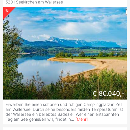
5201 Seekirchen am Wallersee
€ 80.040,-
Erwerben Sie einen schönen und ruhigen Camplingplatz in Zell
am Wallersee. Durch seine besonders milden Temperaturen ist
der Wallersee ein beliebtes Badeziel. Wer einen entspannten
Tag am See genießen will, findet in
...
[
Mehr
]