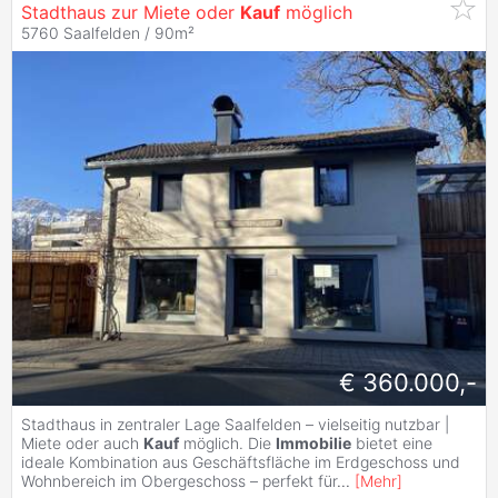
Stadthaus zur Miete oder
Kauf
möglich
5760 Saalfelden / 90m²
€ 360.000,-
Stadthaus in zentraler Lage Saalfelden – vielseitig nutzbar |
Miete oder auch
Kauf
möglich. Die
Immobilie
bietet eine
ideale Kombination aus Geschäftsfläche im Erdgeschoss und
Wohnbereich im Obergeschoss – perfekt für
...
[
Mehr
]