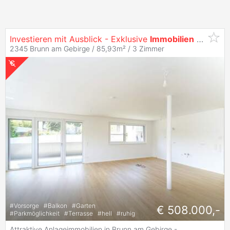
Investieren mit Ausblick - Exklusive
Immobilien
an der Liechtensteinstraße
2345 Brunn am Gebirge / 85,93m² /
3 Zimmer
#
Vorsorge
#
Balkon
#
Garten
€ 508.000,-
#
Parkmöglichkeit
#
Terrasse
#
hell
#
ruhig
Attraktive Anlageimmobilien in Brunn am Gebirge -