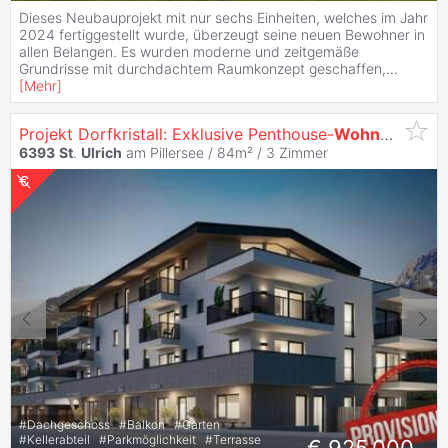
Dieses Neubauprojekt mit nur sechs Einheiten, welches im Jahr
2024 fertiggestellt wurde, überzeugt seine neuen Bewohner in
allen Belangen. Es wurden moderne und zeitgemäße
Grundrisse mit durchdachtem Raumkonzept geschaffen,
...
[
Mehr
]
Projekt Dorfkristall: Exklusive Penthouse-
Wohnungen
in
6393
St
.
Ulrich
am Pillersee / 84m² /
3 Zimmer
#
Dachgeschoss
#
Balkon
#
Garten
#
Kellerabteil
#
Parkmöglichkeit
#
Terrasse