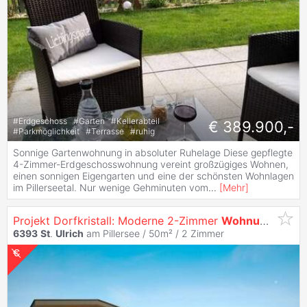
#
Erdgeschoss
#
Garten
#
Kellerabteil
€ 389.900,-
#
Parkmöglichkeit
#
Terrasse
#
ruhig
Sonnige Gartenwohnung in absoluter Ruhelage Diese gepflegte
4-Zimmer-Erdgeschosswohnung vereint großzügiges Wohnen,
einen sonnigen Eigengarten und eine der schönsten Wohnlagen
im Pillerseetal. Nur wenige Gehminuten vom
...
[
Mehr
]
Projekt Dorfkristall: Moderne 2-Zimmer
Wohnungen
in 
6393
St
.
Ulrich
am Pillersee / 50m² /
2 Zimmer