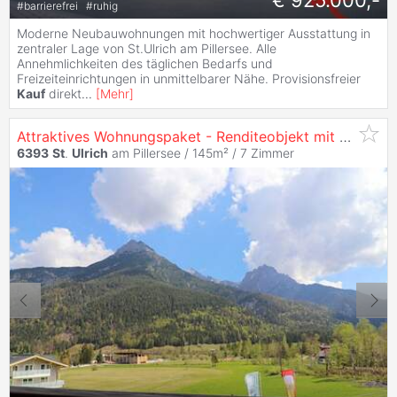
€ 925.000,-
#
barrierefrei
#
ruhig
Moderne Neubauwohnungen mit hochwertiger Ausstattung in
zentraler Lage von St.Ulrich am Pillersee. Alle
Annehmlichkeiten des täglichen Bedarfs und
Freizeiteinrichtungen in unmittelbarer Nähe. Provisionsfreier
Kauf
direkt
...
[
Mehr
]
Attraktives Wohnungspaket - Renditeobjekt mit Potenzial!
6393
St
.
Ulrich
am Pillersee / 145m² /
7 Zimmer