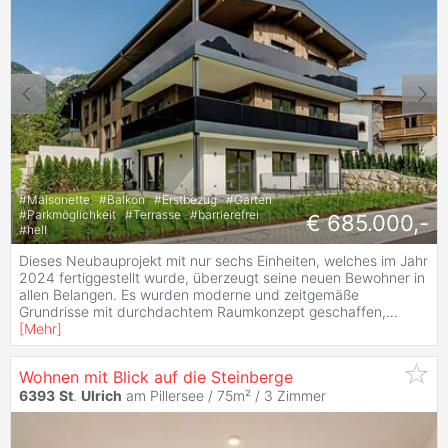
#
Maisonette
#
Balkon
#
Erstbezug
#
Garten
#
Parkmöglichkeit
#
Terrasse
#
barrierefrei
€ 685.000,-
#
hell
Dieses Neubauprojekt mit nur sechs Einheiten, welches im Jahr
2024 fertiggestellt wurde, überzeugt seine neuen Bewohner in
allen Belangen. Es wurden moderne und zeitgemäße
Grundrisse mit durchdachtem Raumkonzept geschaffen,
...
[
Mehr
]
Wohnen mit Blick auf die Steinberge
6393
St
.
Ulrich
am Pillersee / 75m² /
3 Zimmer