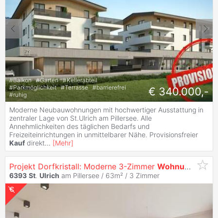
#
Balkon
#
Garten
#
Kellerabteil
#
Parkmöglichkeit
#
Terrasse
#
barrierefrei
€ 340.000,-
#
ruhig
Moderne Neubauwohnungen mit hochwertiger Ausstattung in
zentraler Lage von St.Ulrich am Pillersee. Alle
Annehmlichkeiten des täglichen Bedarfs und
Freizeiteinrichtungen in unmittelbarer Nähe. Provisionsfreier
Kauf
direkt
...
[
Mehr
]
Projekt Dorfkristall: Moderne 3-Zimmer
Wohnungen
in 
6393
St
.
Ulrich
am Pillersee / 63m² /
3 Zimmer