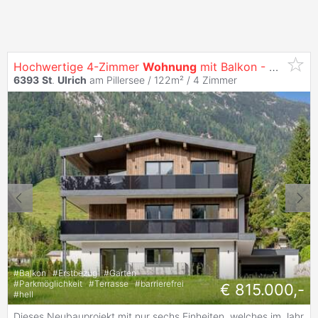
Hochwertige 4-Zimmer
Wohnung
mit Balkon - Erstbezug!
6393
St
.
Ulrich
am Pillersee / 122m² /
4 Zimmer
#
Balkon
#
Erstbezug
#
Garten
#
Parkmöglichkeit
#
Terrasse
#
barrierefrei
€ 815.000,-
#
hell
Dieses Neubauprojekt mit nur sechs Einheiten, welches im Jahr