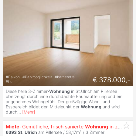
#
Balkon
#
Parkmöglichkeit
#
barrierefrei
€ 378.000,-
#
hell
Diese helle 3-Zimmer-
Wohnung
in St.Ulrich am Pillersee
überzeugt durch eine durchdachte Raumaufteilung und ein
angenehmes Wohngefühl. Der großzügige Wohn- und
Essbereich bildet den Mittelpunkt der
Wohnung
und wird
durch
...
[
Mehr
]
Miete
: Gemütliche, frisch sanierte
Wohnung
in zentrumsnaher Lage von
6393
St
.
Ulrich
am Pillersee / 58,17m² /
3 Zimmer