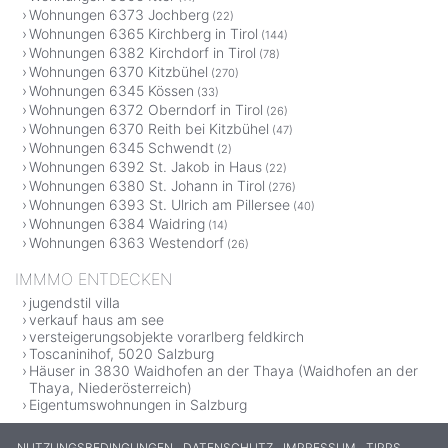
Wohnungen 6373 Jochberg
(22)
Wohnungen 6365 Kirchberg in Tirol
(144)
Wohnungen 6382 Kirchdorf in Tirol
(78)
Wohnungen 6370 Kitzbühel
(270)
Wohnungen 6345 Kössen
(33)
Wohnungen 6372 Oberndorf in Tirol
(26)
Wohnungen 6370 Reith bei Kitzbühel
(47)
Wohnungen 6345 Schwendt
(2)
Wohnungen 6392 St. Jakob in Haus
(22)
Wohnungen 6380 St. Johann in Tirol
(276)
Wohnungen 6393 St. Ulrich am Pillersee
(40)
Wohnungen 6384 Waidring
(14)
Wohnungen 6363 Westendorf
(26)
IMMMO ENTDECKEN
jugendstil villa
verkauf haus am see
versteigerungsobjekte vorarlberg feldkirch
Toscaninihof, 5020 Salzburg
Häuser in 3830 Waidhofen an der Thaya (Waidhofen an der
Thaya, Niederösterreich)
Eigentumswohnungen in Salzburg
NUTZUNGSBEDINGUNGEN
DATENSCHUTZ
IMPRESSUM
TIPPS