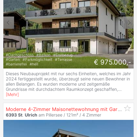
#
Dachgeschoss
#
Balkon
#
Erstbezug
#
Garten
#
Parkmöglichkeit
#
Terrasse
€ 975.000,-
#
barrierefrei
#
hell
Dieses Neubauprojekt mit nur sechs Einheiten, welches im Jahr
2024 fertiggestellt wurde, überzeugt seine neuen Bewohner in
allen Belangen. Es wurden moderne und zeitgemäße
Grundrisse mit durchdachtem Raumkonzept geschaffen,
...
[
Mehr
]
Moderne 4-Zimmer Maisonettewohnung mit Garten - Erstbezug!
6393
St
.
Ulrich
am Pillersee / 121m² /
4 Zimmer