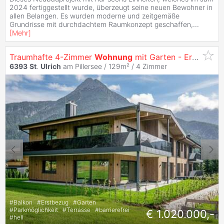
2024 fertiggestellt wurde, überzeugt seine neuen Bewohner in
allen Belangen. Es wurden moderne und zeitgemäße
Grundrisse mit durchdachtem Raumkonzept geschaffen,
...
[
Mehr
]
Traumhafte 4-Zimmer
Wohnung
mit Garten - Erstbezug!
6393
St
.
Ulrich
am Pillersee / 129m² /
4 Zimmer
#
Balkon
#
Erstbezug
#
Garten
#
Parkmöglichkeit
#
Terrasse
#
barrierefrei
€ 1.020.000,-
#
hell