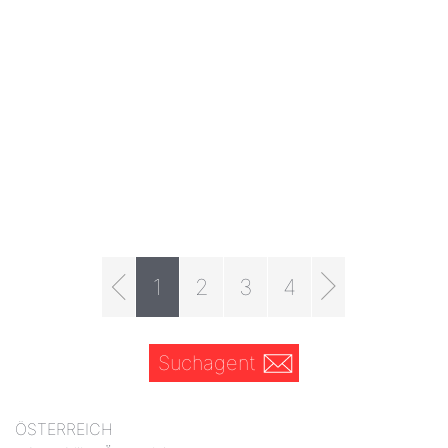
1
2
3
4
Suchagent
ÖSTERREICH