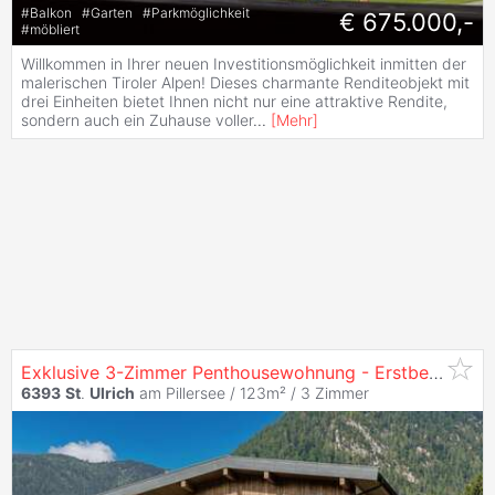
#
Balkon
#
Garten
#
Parkmöglichkeit
€ 675.000,-
#
möbliert
Willkommen in Ihrer neuen Investitionsmöglichkeit inmitten der
malerischen Tiroler Alpen! Dieses charmante Renditeobjekt mit
drei Einheiten bietet Ihnen nicht nur eine attraktive Rendite,
sondern auch ein Zuhause voller
...
[
Mehr
]
Exklusive 3-Zimmer Penthousewohnung - Erstbezug!
6393
St
.
Ulrich
am Pillersee / 123m² /
3 Zimmer