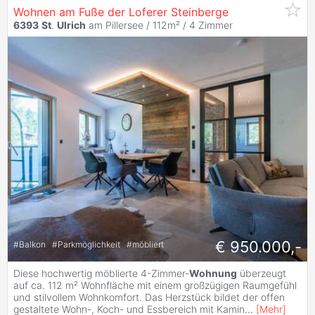
Wohnen am Fuße der Loferer Steinberge
6393
St
.
Ulrich
am Pillersee / 112m² /
4 Zimmer
€ 950.000,-
#
Balkon
#
Parkmöglichkeit
#
möbliert
Diese hochwertig möblierte 4-Zimmer-
Wohnung
überzeugt
auf ca. 112 m² Wohnfläche mit einem großzügigen Raumgefühl
und stilvollem Wohnkomfort. Das Herzstück bildet der offen
gestaltete Wohn-, Koch- und Essbereich mit Kamin
...
[
Mehr
]