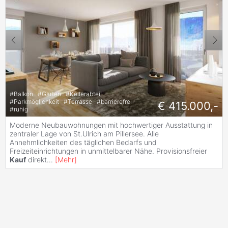
#
Balkon
#
Garten
#
Kellerabteil
#
Parkmöglichkeit
#
Terrasse
#
barrierefrei
€ 415.000,-
#
ruhig
Moderne Neubauwohnungen mit hochwertiger Ausstattung in
zentraler Lage von St.Ulrich am Pillersee. Alle
Annehmlichkeiten des täglichen Bedarfs und
Freizeiteinrichtungen in unmittelbarer Nähe. Provisionsfreier
Kauf
direkt
...
[
Mehr
]