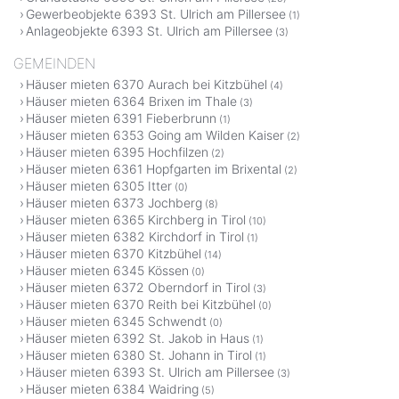
Gewerbeobjekte 6393 St. Ulrich am Pillersee
(1)
Anlageobjekte 6393 St. Ulrich am Pillersee
(3)
GEMEINDEN
Häuser mieten 6370 Aurach bei Kitzbühel
(4)
Häuser mieten 6364 Brixen im Thale
(3)
Häuser mieten 6391 Fieberbrunn
(1)
Häuser mieten 6353 Going am Wilden Kaiser
(2)
Häuser mieten 6395 Hochfilzen
(2)
Häuser mieten 6361 Hopfgarten im Brixental
(2)
Häuser mieten 6305 Itter
(0)
Häuser mieten 6373 Jochberg
(8)
Häuser mieten 6365 Kirchberg in Tirol
(10)
Häuser mieten 6382 Kirchdorf in Tirol
(1)
Häuser mieten 6370 Kitzbühel
(14)
Häuser mieten 6345 Kössen
(0)
Häuser mieten 6372 Oberndorf in Tirol
(3)
Häuser mieten 6370 Reith bei Kitzbühel
(0)
Häuser mieten 6345 Schwendt
(0)
Häuser mieten 6392 St. Jakob in Haus
(1)
Häuser mieten 6380 St. Johann in Tirol
(1)
Häuser mieten 6393 St. Ulrich am Pillersee
(3)
Häuser mieten 6384 Waidring
(5)