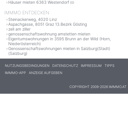
Häuser mieten 6363 Westendorf
(0)
IMMMO ENTDECKEN
Steinackerweg, 4020 Linz
Aspachgasse, 8051 Graz 13.Bezirk Gösting
zell am ziller
genossenschaftswohnung amstetten mieten
Eigentumswohnungen in 3595 Brunn an der Wild (Horn,
Niederösterreich)
Genossenschaftswohnungen mieten in Salzburg(Stadt)
(Salzburg)
NUTZUNGSBEDINGUNGEN
DATENSCHUTZ
IMPRESSUM
TIPPS
IMMMO-APP
ANZEIGE AUFGEBEN
COPYRIGHT 2009-2026 IMMMO.AT