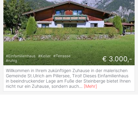
#
Einfamilienhaus
#
Keller
#
Terrasse
€ 3.000,-
#
ruhig
Willkommen in Ihrem zukünftigen Zuhause in der malerischen
Gemeinde St.Ulrich am Pillersee, Tirol! Dieses Einfamilienhaus
in beeindruckender Lage am Fuße der Steinberge bietet Ihnen
nicht nur ein Zuhause, sondern auch
...
[
Mehr
]