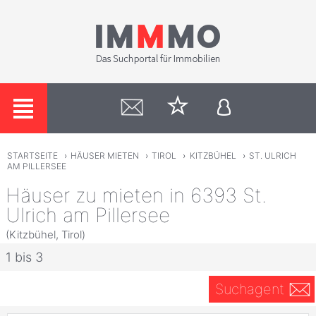
STARTSEITE
›
HÄUSER MIETEN
›
TIROL
›
KITZBÜHEL
›
ST. ULRICH
AM PILLERSEE
Häuser zu mieten in 6393 St.
Ulrich am Pillersee
(Kitzbühel, Tirol)
1 bis 3
Suchagent