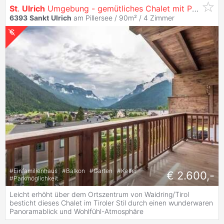
St
.
Ulrich
Umgebung - gemütliches Chalet mit Panoramablick in Waidriing Tirol
6393
Sankt
Ulrich
am Pillersee / 90m² /
4 Zimmer
#
Einfamilienhaus
#
Balkon
#
Garten
#
Keller
€ 2.600,-
#
Parkmöglichkeit
Leicht erhöht über dem Ortszentrum von Waidring/Tirol
besticht dieses Chalet im Tiroler Stil durch einen wunderwaren
Panoramablick und Wohlfühl-Atmosphäre