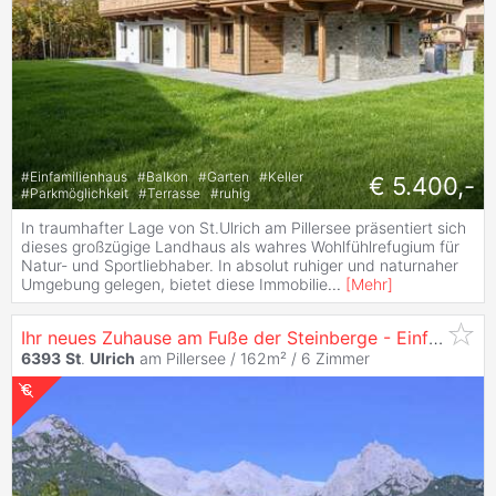
#
Einfamilienhaus
#
Balkon
#
Garten
#
Keller
€ 5.400,-
#
Parkmöglichkeit
#
Terrasse
#
ruhig
In traumhafter Lage von St.Ulrich am Pillersee präsentiert sich
dieses großzügige Landhaus als wahres Wohlfühlrefugium für
Natur- und Sportliebhaber. In absolut ruhiger und naturnaher
Umgebung gelegen, bietet diese Immobilie
...
[
Mehr
]
Ihr neues Zuhause am Fuße der Steinberge - Einfamilienhaus in traumhafter Lage
6393
St
.
Ulrich
am Pillersee / 162m² /
6 Zimmer