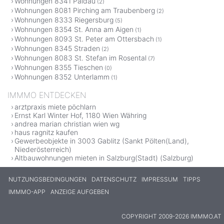
Wohnungen 8341 Paldau
(2)
Wohnungen 8081 Pirching am Traubenberg
(2)
Wohnungen 8333 Riegersburg
(5)
Wohnungen 8354 St. Anna am Aigen
(1)
Wohnungen 8093 St. Peter am Ottersbach
(1)
Wohnungen 8345 Straden
(2)
Wohnungen 8083 St. Stefan im Rosental
(7)
Wohnungen 8355 Tieschen
(0)
Wohnungen 8352 Unterlamm
(1)
IMMMO ENTDECKEN
arztpraxis miete pöchlarn
Ernst Karl Winter Hof, 1180 Wien Währing
andrea marian christian wien wg
haus ragnitz kaufen
Gewerbeobjekte in 3003 Gablitz (Sankt Pölten(Land),
Niederösterreich)
Altbauwohnungen mieten in Salzburg(Stadt) (Salzburg)
NUTZUNGSBEDINGUNGEN
DATENSCHUTZ
IMPRESSUM
TIPPS
IMMMO-APP
ANZEIGE AUFGEBEN
COPYRIGHT 2009-2026 IMMMO.AT