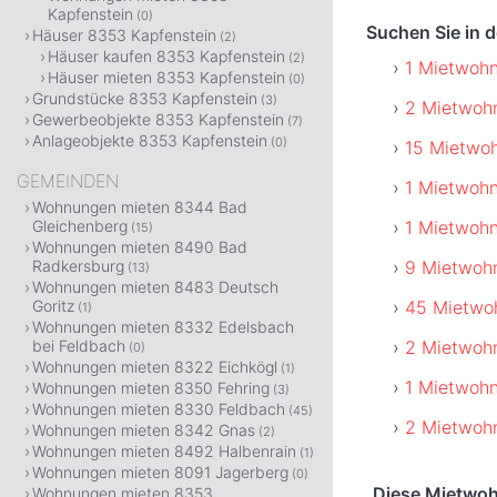
Kapfenstein
(0)
Suchen Sie in 
Häuser 8353 Kapfenstein
(2)
Häuser kaufen 8353 Kapfenstein
(2)
1 Mietwoh
Häuser mieten 8353 Kapfenstein
(0)
Grundstücke 8353 Kapfenstein
(3)
2 Mietwohn
Gewerbeobjekte 8353 Kapfenstein
(7)
Anlageobjekte 8353 Kapfenstein
(0)
15 Mietwo
GEMEINDEN
1 Mietwohn
Wohnungen mieten 8344 Bad
1 Mietwohn
Gleichenberg
(15)
Wohnungen mieten 8490 Bad
9 Mietwohn
Radkersburg
(13)
Wohnungen mieten 8483 Deutsch
45 Mietwo
Goritz
(1)
Wohnungen mieten 8332 Edelsbach
2 Mietwoh
bei Feldbach
(0)
Wohnungen mieten 8322 Eichkögl
(1)
1 Mietwoh
Wohnungen mieten 8350 Fehring
(3)
Wohnungen mieten 8330 Feldbach
(45)
2 Mietwoh
Wohnungen mieten 8342 Gnas
(2)
Wohnungen mieten 8492 Halbenrain
(1)
Wohnungen mieten 8091 Jagerberg
(0)
Diese Mietwoh
Wohnungen mieten 8353