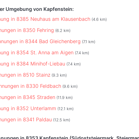
der Umgebung von Kapfenstein:
nung in 8385 Neuhaus am Klausenbach
(4.6 km)
ungen in 8350 Fehring
(6.2 km)
hnungen in 8344 Bad Gleichenberg
(7.1 km)
ung in 8354 St. Anna am Aigen
(7.4 km)
ung in 8384 Minihof-Liebau
(7.4 km)
ungen in 8510 Stainz
(9.3 km)
hnungen in 8330 Feldbach
(9.6 km)
nungen in 8345 Straden
(11.9 km)
nung in 8352 Unterlamm
(12.1 km)
nungen in 8341 Paldau
(12.5 km)
nungen in 8353 Kapfenstein (Südoststeiermark, Steiermar