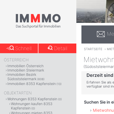
Me
Schnell
Detail
STARTSEITE
›
MIE
Mietwohn
ÖSTERREICH
Immobilien Österreich
(Südoststeiermar
Immobilien Steiermark
Immobilien Bezirk
Derzeit sind
Südoststeiermark
(608)
Erfahren Sie als
Immobilien 8353 Kapfenstein
(13)
verfügbar sind i
OBJEKTARTEN
Wohnungen 8353 Kapfenstein
(0)
Suchen Sie in 
Wohnungen kaufen 8353
Kapfenstein
(0)
Mietwohnun
Wohnungen mieten 8353