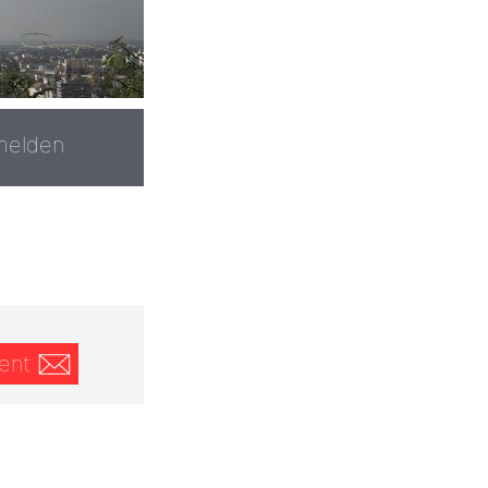
melden
ent