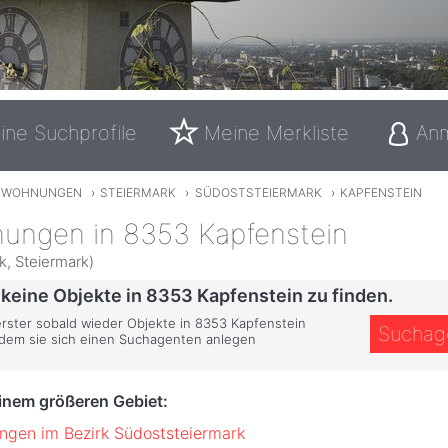
ine Suchprofile
Meine Merkliste
An
TWOHNUNGEN
›
STEIERMARK
›
SÜDOSTSTEIERMARK
›
KAPFENSTEIN
ungen in 8353 Kapfenstein
k, Steiermark)
 keine Objekte in 8353 Kapfenstein zu finden.
 erster sobald wieder Objekte in 8353 Kapfenstein
Suchag
ndem sie sich einen Suchagenten anlegen
einem größeren Gebiet:
gen im Bezirk Südoststeiermark