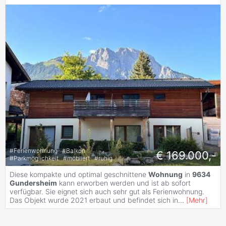
#
Ferienwohnung
#
Balkon
€ 169.000,-
#
Parkmöglichkeit
#
möbliert
#
ruhig
Diese kompakte und optimal geschnittene
Wohnung
in
9634
Gundersheim
kann erworben werden und ist ab sofort
verfügbar. Sie eignet sich auch sehr gut als Ferienwohnung.
Das Objekt wurde 2021 erbaut und befindet sich in
...
[
Mehr
]