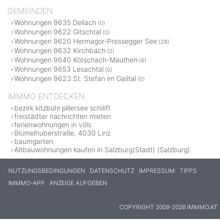
GEMEINDEN
Wohnungen 9635 Dellach
(0)
Wohnungen 9622 Gitschtal
(0)
Wohnungen 9620 Hermagor-Pressegger See
(28)
Wohnungen 9632 Kirchbach
(2)
Wohnungen 9640 Kötschach-Mauthen
(6)
Wohnungen 9653 Lesachtal
(0)
Wohnungen 9623 St. Stefan im Gailtal
(0)
IMMMO ENTDECKEN
bezirk kitzbühl pillersee schilift
freistädter nachrichten mieten
ferienwohnungen in völs
Blümelhuberstraße, 4030 Linz
baumgarten
Altbauwohnungen kaufen in Salzburg(Stadt) (Salzburg)
NUTZUNGSBEDINGUNGEN
DATENSCHUTZ
IMPRESSUM
TIPPS
IMMMO-APP
ANZEIGE AUFGEBEN
COPYRIGHT 2009-2026 IMMMO.AT