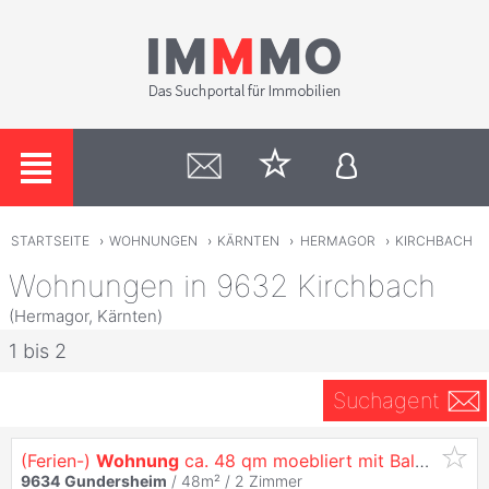
STARTSEITE
›
WOHNUNGEN
›
KÄRNTEN
›
HERMAGOR
›
KIRCHBACH
Wohnungen in 9632 Kirchbach
(Hermagor, Kärnten)
1 bis 2
Suchagent
(Ferien-)
Wohnung
ca. 48 qm moebliert mit Balkon und Blick in die karnischen Alpen im südlichen Kärnten TOP
9634
Gundersheim
/ 48m² /
2 Zimmer