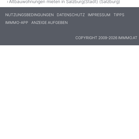
Altbauwohnungen mieten in Salzburg(Stadt) (Salzburg)
NUTZUNGSBEDINGUNGEN
DATENSCHUTZ
IMPRESSUM
TIPPS
IMMMO-APP
ANZEIGE AUFGEBEN
COPYRIGHT 2009-2026 IMMMO.AT