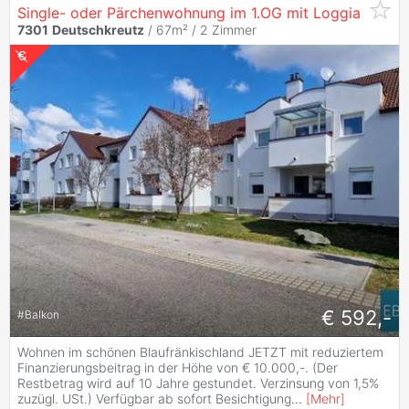
Single- oder Pärchenwohnung im 1.OG mit Loggia
7301
Deutschkreutz
/ 67m² /
2 Zimmer
€ 592,-
#
Balkon
Wohnen im schönen Blaufränkischland JETZT mit reduziertem
Finanzierungsbeitrag in der Höhe von € 10.000,-. (Der
Restbetrag wird auf 10 Jahre gestundet. Verzinsung von 1,5%
zuzügl. USt.) Verfügbar ab sofort Besichtigung
...
[
Mehr
]