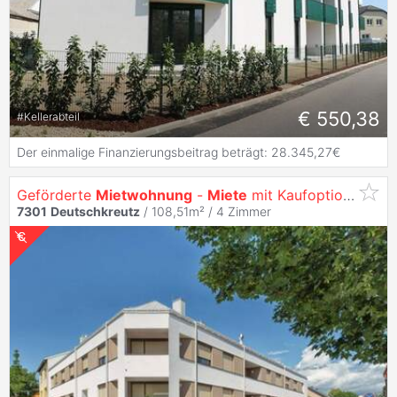
€ 550,38
#
Kellerabteil
Der einmalige Finanzierungsbeitrag beträgt: 28.345,27€
Geförderte
Mietwohnung
-
Miete
mit Kaufoption - INDIVIDUELLE FINANZIERUNG MÖGLICH
7301
Deutschkreutz
/ 108,51m² /
4 Zimmer