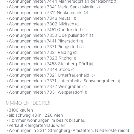
Wohnungen mieten 7444 Mannersdorf an der Rabnitz
(1)
Wohnungen mieten 7341 Markt Sankt Martin
(2)
Wohnungen mieten 7311 Neckenmarkt
(2)
Wohnungen mieten 7343 Neutal
(1)
Wohnungen mieten 7302 Nikitsch
(0)
Wohnungen mieten 7451 Oberloisdorf
(0)
Wohnungen mieten 7350 Oberpullendorf
(14)
Wohnungen mieten 7441 Pilgersdorf
(1)
Wohnungen mieten 7371 Piringsdorf
(2)
Wohnungen mieten 7321 Raiding
(0)
Wohnungen mieten 7323 Ritzing
(1)
Wohnungen mieten 7453 Steinberg-Dörfl
(0)
Wohnungen mieten 7344 Stoob
(0)
Wohnungen mieten 7321 Unterfrauenhaid
(0)
Wohnungen mieten 7371 Unterrabnitz-Schwendgraben
(1)
Wohnungen mieten 7372 Weingraben
(0)
Wohnungen mieten 7331 Weppersdorf
(1)
IMMMO ENTDECKEN
3100 kaufen
eibischweg 43 in 1220 wien
1 zimmer wohnungen im bezirk braunau
verkauf kleingartenhaus wien
Wohnungen in 3314 Strengberg (Amstetten, Niederösterreich)