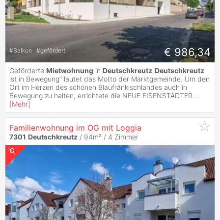
€ 986,34
#
Balkon
#
gefördert
Geförderte
Mietwohnung
in
Deutschkreutz
„
Deutschkreutz
ist in Bewegung“ lautet das Motto der Marktgemeinde. Um den
Ort im Herzen des schönen Blaufränkischlandes auch in
Bewegung zu halten, errichtete die NEUE EISENSTÄDTER
...
[
Mehr
]
Familienwohnung im OG mit Loggia
7301
Deutschkreutz
/ 94m² /
4 Zimmer