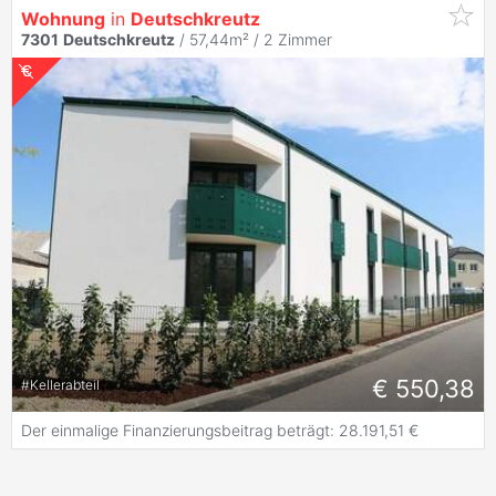
Wohnung
in
Deutschkreutz
7301
Deutschkreutz
/ 57,44m² /
2 Zimmer
€ 550,38
#
Kellerabteil
Der einmalige Finanzierungsbeitrag beträgt: 28.191,51 €