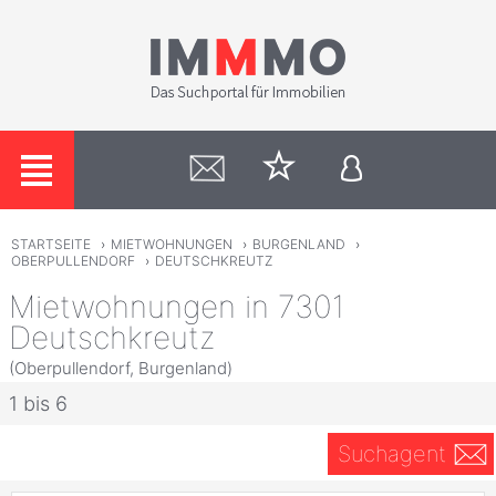
STARTSEITE
›
MIETWOHNUNGEN
›
BURGENLAND
›
OBERPULLENDORF
›
DEUTSCHKREUTZ
Mietwohnungen in 7301
Deutschkreutz
(Oberpullendorf, Burgenland)
1 bis 6
Suchagent