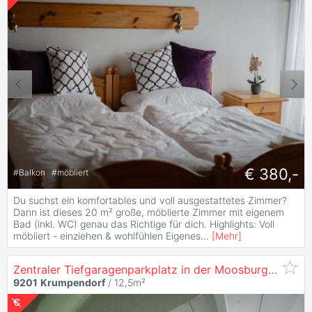
€ 380,-
#
Balkon
#
möbliert
Du suchst ein komfortables und voll ausgestattetes Zimmer?
Dann ist dieses 20 m² große, möblierte Zimmer mit eigenem
Bad (inkl. WC) genau das Richtige für dich. Highlights: Voll
möbliert - einziehen & wohlfühlen Eigenes
...
[
Mehr
]
Zentraler Tiefgaragenparkplatz in der Moosburgerstrasse 4 in
9201
Krumpendorf
/ 12,5m²