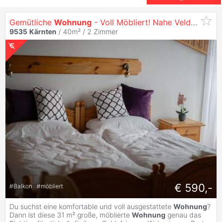
Gemütliche
Wohnung
- Voll Möbliert! Nahe Velden am Wörthersee!
9535
Kärnten
/ 40m² /
2 Zimmer
€ 590,-
#
Balkon
#
möbliert
Du suchst eine komfortable und voll ausgestattete
Wohnung
?
Dann ist diese 31 m² große, möblierte
Wohnung
genau das