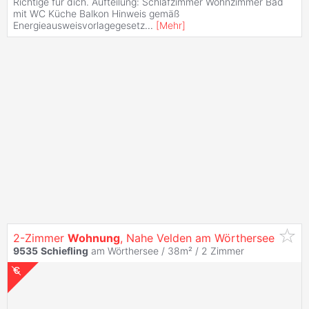
Richtige für dich. Aufteilung: Schlafzimmer Wohnzimmer Bad
mit WC Küche Balkon Hinweis gemäß
Energieausweisvorlagegesetz
...
[
Mehr
]
2-Zimmer
Wohnung
, Nahe Velden am Wörthersee
9535
Schiefling
am Wörthersee / 38m² /
2 Zimmer