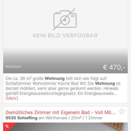
€ 470,-
#
möbliert
Die ca. 38 m² große
Wohnung
teilt sich wie folgt auf:
Schlafzimmer Wohnzimmer Küche Bad WC Die
Wohnung
ist
derzeit möbliert, kann aber gerne geräumt werden. Hinweis
gemäß Energieausweisvorlagegesetz: Ein Energieausweis
...
[
Mehr
]
Gemütliches Zimmer mit Eigenem Bad - Voll Möbliert, TV & WLAN Inklusive! Nahe Velden am Wörthersee!
9535
Schiefling
am Wörthersee / 20m² /
1 Zimmer