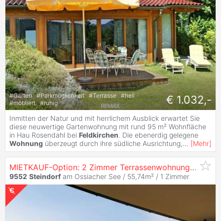
#
Garten
#
Parkmöglichkeit
#
Terrasse
#
hell
€ 1.032,-
#
möbliert
#
ruhig
Inmitten der Natur und mit herrlichem Ausblick erwartet Sie
diese neuwertige Gartenwohnung mit rund 95 m² Wohnfläche
in Hau Rosendahl bei
Feldkirchen
. Die ebenerdig gelegene
Wohnung
überzeugt durch ihre südliche Ausrichtung,
...
[
Mehr
]
MIETKAUF-Option: 2 Zimmer Terrassenwohnung mit Seeblick & Seezugang
9552
Steindorf
am Ossiacher See / 55,74m² /
1 Zimmer