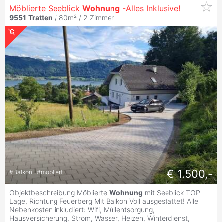
Möblierte Seeblick
Wohnung
-Alles Inklusive!
9551
Tratten
/ 80m² /
2 Zimmer
€ 1.500,-
#
Balkon
#
möbliert
Objektbeschreibung Möblierte
Wohnung
mit Seeblick TOP
Lage, Richtung Feuerberg Mit Balkon Voll ausgestattet! Alle
Nebenkosten inkludiert: Wifi, Müllentsorgung,
Hausversicherung, Strom, Wasser, Heizen, Winterdienst,