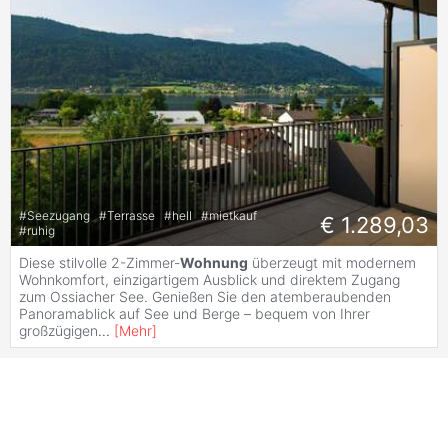
#
Seezugang
#
Terrasse
#
hell
#
mietkauf
€ 1.289,03
#
ruhig
Diese stilvolle 2-Zimmer-
Wohnung
überzeugt mit modernem
Wohnkomfort, einzigartigem Ausblick und direktem Zugang
zum Ossiacher See. Genießen Sie den atemberaubenden
Panoramablick auf See und Berge – bequem von Ihrer
großzügigen
...
[
Mehr
]