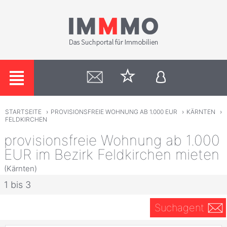
STARTSEITE
›
PROVISIONSFREIE WOHNUNG AB 1.000 EUR
›
KÄRNTEN
›
FELDKIRCHEN
provisionsfreie Wohnung ab 1.000
EUR im Bezirk Feldkirchen mieten
(Kärnten)
1 bis 3
Suchagent