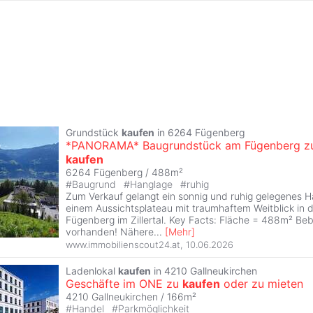
Grundstück
kaufen
in 6264 Fügenberg
*PANORAMA* Baugrundstück am Fügenberg z
kaufen
6264 Fügenberg / 488m²
#
Baugrund
#
Hanglage
#
ruhig
Zum Verkauf gelangt ein sonnig und ruhig gelegenes 
einem Aussichtsplateau mit traumhaftem Weitblick in
Fügenberg im Zillertal. Key Facts: Fläche = 488m² B
vorhanden! Nähere
...
[
Mehr
]
www.immobilienscout24.at
,
10.06.2026
Ladenlokal
kaufen
in 4210 Gallneukirchen
Geschäfte im ONE zu
kaufen
oder zu mieten
4210 Gallneukirchen / 166m²
#
Handel
#
Parkmöglichkeit