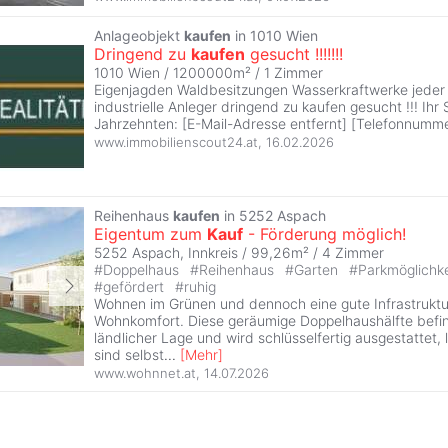
Anlageobjekt
kaufen
in 1010 Wien
Dringend zu
kaufen
gesucht !!!!!!!
1010 Wien / 1200000m² /
1 Zimmer
Eigenjagden Waldbesitzungen Wasserkraftwerke jeder 
industrielle Anleger dringend zu kaufen gesucht !!! Ihr S
Jahrzehnten: [E-Mail-Adresse entfernt] [Telefonnumme
www.immobilienscout24.at
,
16.02.2026
Reihenhaus
kaufen
in 5252 Aspach
Eigentum zum
Kauf
- Förderung möglich!
5252 Aspach, Innkreis / 99,26m² /
4 Zimmer
#
Doppelhaus
#
Reihenhaus
#
Garten
#
Parkmöglichk
#
gefördert
#
ruhig
Wohnen im Grünen und dennoch eine gute Infrastruktur
Wohnkomfort. Diese geräumige Doppelhaushälfte befin
ländlicher Lage und wird schlüsselfertig ausgestattet, 
sind selbst
...
[
Mehr
]
www.wohnnet.at
,
14.07.2026