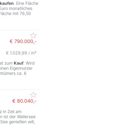
kaufen
. Eine Fläche
 Euro monatliches
Fläche mit 76,50
€ 790.000,-
€ 1.029,99 / m²
kat zum
Kauf
. Wird
einen Eigennutzer
ntümers ca. 6
€ 80.040,-
 in Zell am
 ist der Wallersee
See genießen will,