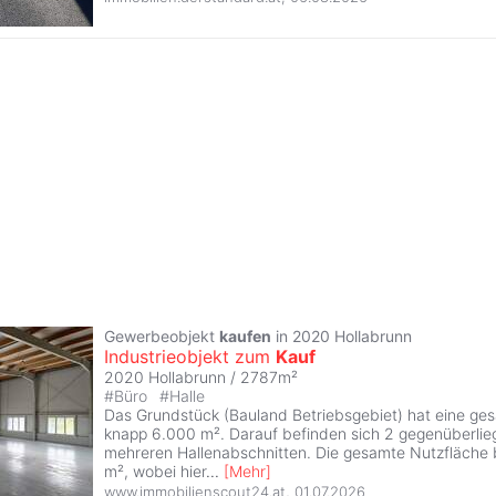
Gewerbeobjekt
kaufen
in 2020 Hollabrunn
Industrieobjekt zum
Kauf
2020 Hollabrunn / 2787m²
#
Büro
#
Halle
Das Grundstück (Bauland Betriebsgebiet) hat eine ge
knapp 6.000 m². Darauf befinden sich 2 gegenüberlie
mehreren Hallenabschnitten. Die gesamte Nutzfläche 
m², wobei hier
...
[
Mehr
]
www.immobilienscout24.at
,
01.07.2026