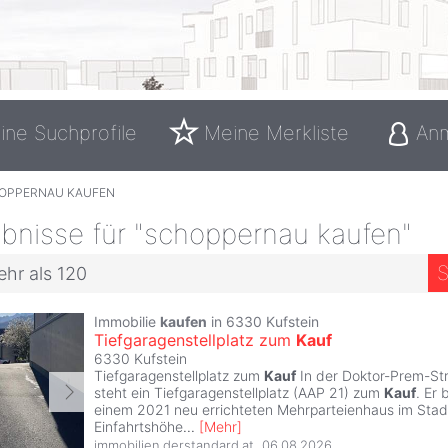
ine Suchprofile
Meine Merkliste
An
OPPERNAU KAUFEN
bnisse für "schoppernau kaufen"
S
ehr als 120
Immobilie
kaufen
in 6330 Kufstein
Tiefgaragenstellplatz zum
Kauf
6330 Kufstein
Tiefgaragenstellplatz zum
Kauf
In der Doktor-Prem-Str
steht ein Tiefgaragenstellplatz (AAP 21) zum
Kauf
. Er 
einem 2021 neu errichteten Mehrparteienhaus im Stadtt
Einfahrtshöhe
...
[
Mehr
]
immobilien.derstandard.at
,
06.08.2026