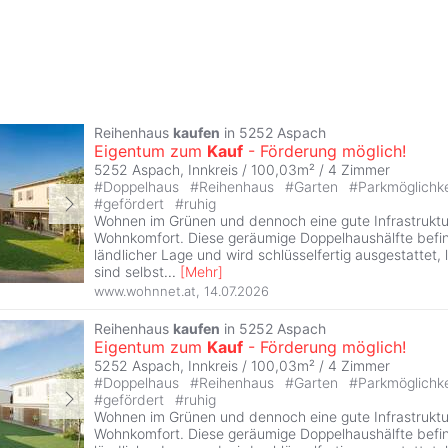
Reihenhaus
kaufen
in 5252 Aspach
Eigentum zum
Kauf
- Förderung möglich!
5252 Aspach, Innkreis / 100,03m² /
4 Zimmer
#
Doppelhaus
#
Reihenhaus
#
Garten
#
Parkmöglichk
#
gefördert
#
ruhig
Wohnen im Grünen und dennoch eine gute Infrastruktur
Wohnkomfort. Diese geräumige Doppelhaushälfte befin
ländlicher Lage und wird schlüsselfertig ausgestattet, 
sind selbst
...
[
Mehr
]
www.wohnnet.at
,
14.07.2026
Reihenhaus
kaufen
in 5252 Aspach
Eigentum zum
Kauf
- Förderung möglich!
5252 Aspach, Innkreis / 100,03m² /
4 Zimmer
#
Doppelhaus
#
Reihenhaus
#
Garten
#
Parkmöglichk
#
gefördert
#
ruhig
Wohnen im Grünen und dennoch eine gute Infrastruktur
Wohnkomfort. Diese geräumige Doppelhaushälfte befin