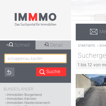
Me
Schnell
Detail
STARTSEITE
›
SCH
Sucherge
1 bis 12 von m
BUNDESLÄNDER
Immobilien Burgenland
Immobilien Kärnten
Immobilien Niederösterreich