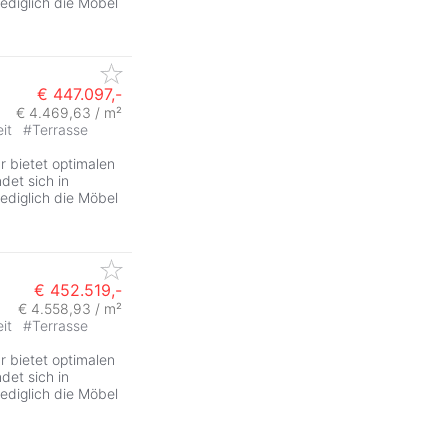
lediglich die Möbel
€ 447.097,-
€ 4.469,63 / m²
eit
#
Terrasse
ZurÃ
 bietet optimalen
det sich in
lediglich die Möbel
€ 452.519,-
€ 4.558,93 / m²
eit
#
Terrasse
ZurÃ
 bietet optimalen
det sich in
lediglich die Möbel