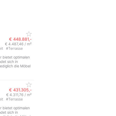
€ 448.881,-
€ 4.487,46 / m²
eit
#
Terrasse
ZurÃ
 bietet optimalen
det sich in
lediglich die Möbel
€ 431.305,-
€ 4.311,76 / m²
eit
#
Terrasse
ZurÃ
 bietet optimalen
det sich in