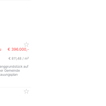
u
€ 396.000,-
€ 811,48 / m²
Hanggrundstück auf
 der Gemeinde
ebauungsplan