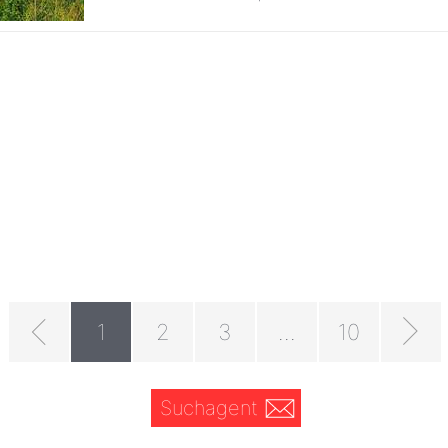
1
2
3
...
10
Suchagent