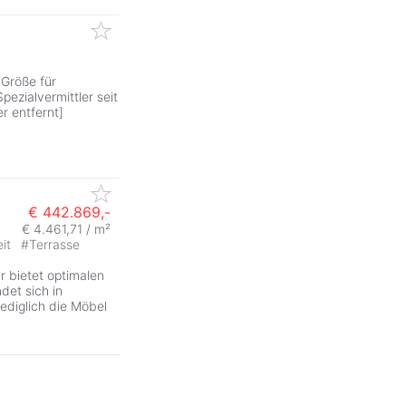
Größe für
pezialvermittler seit
r entfernt]
€ 442.869,-
€ 4.461,71 / m²
eit
#
Terrasse
ZurÃ
 bietet optimalen
det sich in
lediglich die Möbel