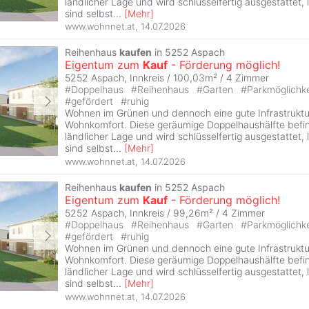
ländlicher Lage und wird schlüsselfertig ausgestattet, 
sind selbst
...
[
Mehr
]
www.wohnnet.at
,
14.07.2026
Reihenhaus
kaufen
in 5252 Aspach
Eigentum zum
Kauf
- Förderung möglich!
5252 Aspach, Innkreis / 100,03m² /
4 Zimmer
#
Doppelhaus
#
Reihenhaus
#
Garten
#
Parkmöglichk
#
gefördert
#
ruhig
Wohnen im Grünen und dennoch eine gute Infrastruktur
Wohnkomfort. Diese geräumige Doppelhaushälfte befin
ländlicher Lage und wird schlüsselfertig ausgestattet, 
sind selbst
...
[
Mehr
]
www.wohnnet.at
,
14.07.2026
Reihenhaus
kaufen
in 5252 Aspach
Eigentum zum
Kauf
- Förderung möglich!
5252 Aspach, Innkreis / 99,26m² /
4 Zimmer
#
Doppelhaus
#
Reihenhaus
#
Garten
#
Parkmöglichk
#
gefördert
#
ruhig
Wohnen im Grünen und dennoch eine gute Infrastruktur
Wohnkomfort. Diese geräumige Doppelhaushälfte befin
ländlicher Lage und wird schlüsselfertig ausgestattet, 
sind selbst
...
[
Mehr
]
www.wohnnet.at
,
14.07.2026