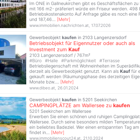
Im ONE in Gallneukirchen gibt es Geschäftsflächen zu
mit 166 m2- präferiert würde ein Friseur werden. 498
Betriebskostenakonto Auf Anfrage gäbe es noch eine 
und 187,46
...
[
Mehr
]
www.immobilien.nachrichten.at
,
17.07.2026
Gewerbeobjekt
kaufen
in 2103 Langenzersdorf
Betriebsobjekt für Eigennutzer oder auch als
Investment zum
Kauf
2103 Langenzersdorf / 767m²
#
Büro
#
Halle
#
Parkmöglichkeit
#
Terrasse
Betriebsliegenschaft mit Wohneinheiten im Superädifi
derzeit als Gewerbeobjekt genutzt. Kann als
Kauf
für 
gekauft werden (Räumungsphase des derzeitigen Eige
Monate bzw.
...
[
Mehr
]
www.dibeo.at
,
26.01.2024
Gewerbeobjekt
kaufen
in 5201 Seekirchen
CAMPINGPLÄTZE am Wallersee zu
kaufen
5201 Seekirchen am Wallersee
Erwerben Sie einen schönen und ruhigen Camplingplatz
Wallersee. Durch seine besonders milden Temperaturen
ein beliebtes Badeziel. Wer einen entspannten Tag am 
findet in
...
[
Mehr
]
www.immobilienscout24.at
,
21.10.2024