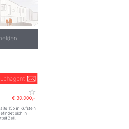
melden
uchagent
€ 30.000,-
aße 15b in Kufstein
ZurÃ
befindet sich in
eil Zell.