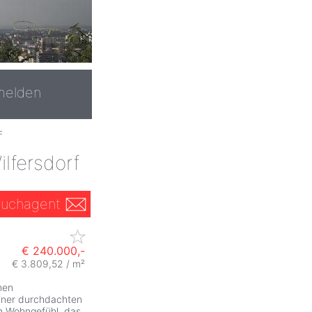
melden
F
lfersdorf
uchagent
€ 240.000,-
€ 3.809,52 / m²
ZurÃ
nen
iner durchdachten
m Wohngefühl, das