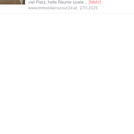
viel Platz, helle Räume sowie
...
[
Mehr
]
www.immobilienscout24.at
,
27.11.2025