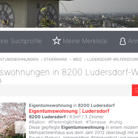
ine Suchprofile
Meine Merkliste
An
ENTUMSWOHNUNGEN
›
STEIERMARK
›
WEIZ
›
LUDERSDORF-WILFERSDOR
swohnungen in 8200 Ludersdorf-Wi
)
S
Eigentumswohnung
in
8200
Ludersdorf
Eigentumswohnung
|
Ludersdorf
8200
Ludersdorf
/ 63m² /
3 Zimmer
#
Balkon
#
Parkmöglichkeit
#
Terrasse
#
ruhig
Diese gepflegte
Eigentumswohnung
in einem moder
Mehrparteienhaus aus dem Jahr 2012 überzeugt mit e
Raumaufteilung, zeitgemäßem Wohnkomfort und eine