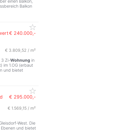
ber einen Balkon,
Essbereich Balkon
wert
€ 240.000,-
€ 3.809,52 / m²
 3 Zi-
Wohnung
in
t) im 1.OG (erbaut
en und bietet
nd
€ 295.000,-
€ 1.569,15 / m²
Gleisdorf-West. Die
i Ebenen und bietet