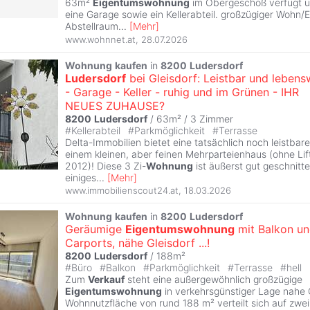
63m²
Eigentumswohnung
im Obergeschoß verfügt ü
eine Garage sowie ein Kellerabteil. großzügiger Wohn/
Abstellraum
...
[
Mehr
]
www.wohnnet.at
,
28.07.2026
Wohnung
kaufen
in
8200
Ludersdorf
Ludersdorf
bei Gleisdorf: Leistbar und lebens
- Garage - Keller - ruhig und im Grünen - IHR
NEUES ZUHAUSE?
8200
Ludersdorf
/ 63m² /
3 Zimmer
#
Kellerabteil
#
Parkmöglichkeit
#
Terrasse
Delta-Immobilien bietet eine tatsächlich noch leistbare
einem kleinen, aber feinen Mehrparteienhaus (ohne Lif
2012)! Diese 3 Zi-
Wohnung
ist äußerst gut geschnitt
einiges
...
[
Mehr
]
www.immobilienscout24.at
,
18.03.2026
Wohnung
kaufen
in
8200
Ludersdorf
Geräumige
Eigentumswohnung
mit Balkon u
Carports, nähe Gleisdorf ...!
8200
Ludersdorf
/ 188m²
#
Büro
#
Balkon
#
Parkmöglichkeit
#
Terrasse
#
hell
Zum
Verkauf
steht eine außergewöhnlich großzügige
Eigentumswohnung
in verkehrsgünstiger Lage nahe 
Wohnnutzfläche von rund 188 m² verteilt sich auf zwe