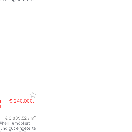
n
€ 240.000,-
l -
€ 3.809,52 / m²
#
hell
#
möbliert
 und gut eingeteilte