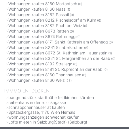
Wohnungen kaufen 8160 Mortantsch
(0)
Wohnungen kaufen 8160 Naas
(1)
Wohnungen kaufen 8162 Passail
(0)
Wohnungen kaufen 8212 Pischelsdorf am Kulm
(6)
Wohnungen kaufen 8182 Puch bei Weiz
(0)
Wohnungen kaufen 8673 Ratten
(0)
Wohnungen kaufen 8674 Rettenegg
(0)
Wohnungen kaufen 8171 Sankt Kathrein am Offenegg
(0)
Wohnungen kaufen 8261 Sinabelkirchen
(6)
Wohnungen kaufen 8672 St. Kathrein am Hauenstein
(1)
Wohnungen kaufen 8321 St. Margarethen an der Raab
(0)
Wohnungen kaufen 8192 Strallegg
(0)
Wohnungen kaufen 8181 St. Ruprecht an der Raab
(0)
Wohnungen kaufen 8160 Thannhausen
(0)
Wohnungen kaufen 8160 Weiz
(23)
IMMMO ENTDECKEN
baugrundstück stadtnähe feldkirchen kärnten
reihenhaus in der ruzickagasse
schnäppchenhäuser at kaufen
Spitzackergasse, 1170 Wien Hernals
wohnungsanzeigen schwechat kaufen
Lofts mieten in Salzburg(Stadt) (Salzburg)