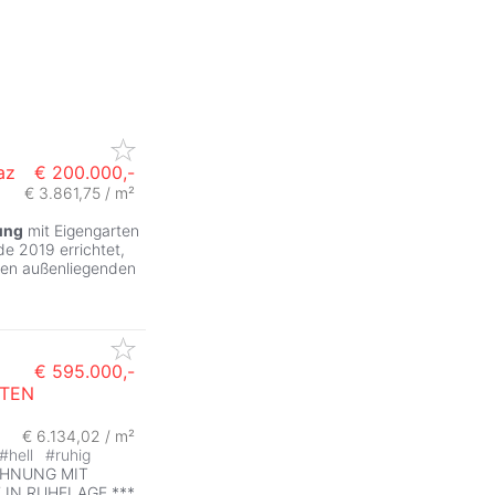
az
€ 200.000,-
€ 3.861,75 / m²
ung
mit Eigengarten
e 2019 errichtet,
inen außenliegenden
€ 595.000,-
TEN
ZurÃ
€ 6.134,02 / m²
#
hell
#
ruhig
OHNUNG MIT
IN RUHELAGE ***