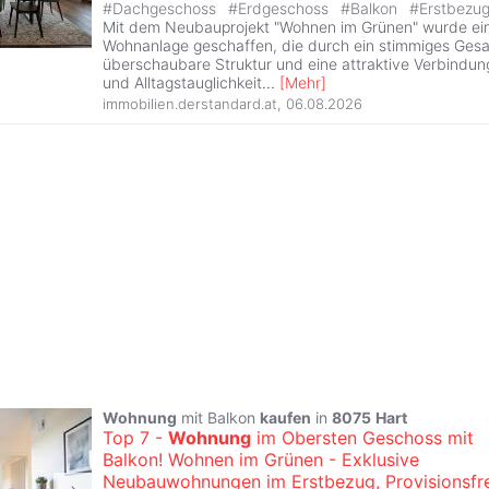
#
Dachgeschoss
#
Erdgeschoss
#
Balkon
#
Erstbezu
Mit dem Neubauprojekt "Wohnen im Grünen" wurde e
Wohnanlage geschaffen, die durch ein stimmiges Gesa
überschaubare Struktur und eine attraktive Verbindu
und Alltagstauglichkeit
...
[
Mehr
]
immobilien.derstandard.at
,
06.08.2026
Wohnung
mit Balkon
kaufen
in
8075
Hart
Top 7 -
Wohnung
im Obersten Geschoss mit
Balkon! Wohnen im Grünen - Exklusive
Neubauwohnungen im Erstbezug, Provisionsfre