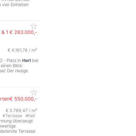
 vier Einheiten
 & 1
€ 283.000,-
€ 4.161,76 / m²
G - Platz in
Hart
bei
einen Blick:
se! Der riesige
rten
€ 550.000,-
€ 5.789,47 / m²
t
#
Terrasse
#
hell
hnung überzeugt
hwertige
inladende Terrasse