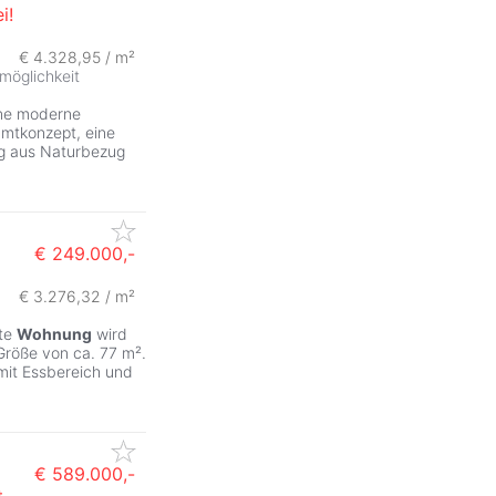
i!
ZurÃ
€ 4.328,95 / m²
möglichkeit
ine moderne
mtkonzept, eine
ng aus Naturbezug
€ 249.000,-
€ 3.276,32 / m²
ZurÃ
ete
Wohnung
wird
Größe von ca. 77 m².
mit Essbereich und
€ 589.000,-
t