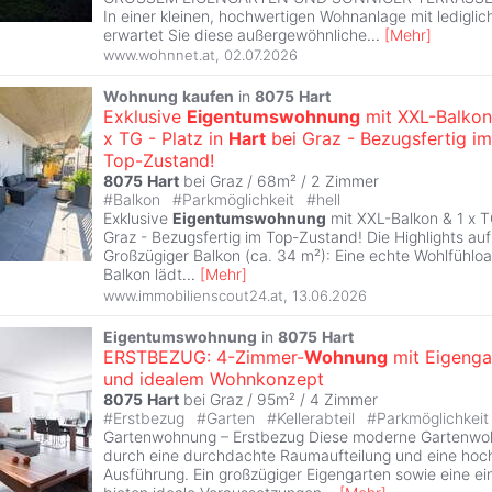
In einer kleinen, hochwertigen Wohnanlage mit lediglich
erwartet Sie diese außergewöhnliche
...
[
Mehr
]
www.wohnnet.at
,
02.07.2026
Wohnung
kaufen
in
8075
Hart
Exklusive
Eigentumswohnung
mit XXL-Balkon
x TG - Platz in
Hart
bei Graz - Bezugsfertig im
Top-Zustand!
8075
Hart
bei Graz / 68m² /
2 Zimmer
#
Balkon
#
Parkmöglichkeit
#
hell
Exklusive
Eigentumswohnung
mit XXL-Balkon & 1 x T
Graz - Bezugsfertig im Top-Zustand! Die Highlights auf 
Großzügiger Balkon (ca. 34 m²): Eine echte Wohlfühloa
Balkon lädt
...
[
Mehr
]
www.immobilienscout24.at
,
13.06.2026
Eigentumswohnung
in
8075
Hart
ERSTBEZUG: 4-Zimmer-
Wohnung
mit Eigenga
und idealem Wohnkonzept
8075
Hart
bei Graz / 95m² /
4 Zimmer
#
Erstbezug
#
Garten
#
Kellerabteil
#
Parkmöglichkei
Gartenwohnung – Erstbezug Diese moderne Gartenwo
durch eine durchdachte Raumaufteilung und eine hoc
Ausführung. Ein großzügiger Eigengarten sowie eine e