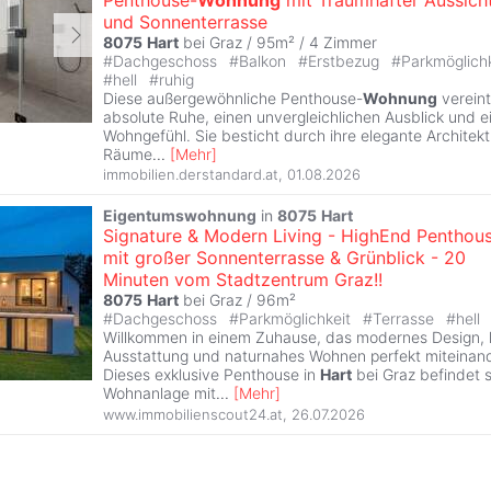
und Sonnenterrasse
8075
Hart
bei Graz / 95m² /
4 Zimmer
#
Dachgeschoss
#
Balkon
#
Erstbezug
#
Parkmöglich
#
hell
#
ruhig
Diese außergewöhnliche Penthouse-
Wohnung
vereint
absolute Ruhe, einen unvergleichlichen Ausblick und ei
Wohngefühl. Sie besticht durch ihre elegante Architektu
Räume
...
[
Mehr
]
immobilien.derstandard.at
,
01.08.2026
Eigentumswohnung
in
8075
Hart
Signature & Modern Living - HighEnd Penthou
mit großer Sonnenterrasse & Grünblick - 20
Minuten vom Stadtzentrum Graz!!
8075
Hart
bei Graz / 96m²
#
Dachgeschoss
#
Parkmöglichkeit
#
Terrasse
#
hell
Willkommen in einem Zuhause, das modernes Design,
Ausstattung und naturnahes Wohnen perfekt miteinand
Dieses exklusive Penthouse in
Hart
bei Graz befindet si
Wohnanlage mit
...
[
Mehr
]
www.immobilienscout24.at
,
26.07.2026