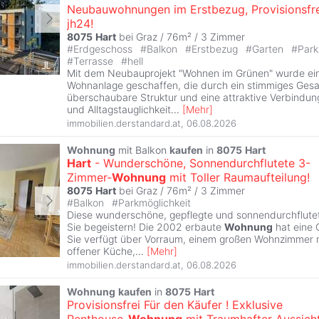
Neubauwohnungen im Erstbezug, Provisionsfre
jh24!
8075
Hart
bei Graz / 76m² /
3 Zimmer
#
Erdgeschoss
#
Balkon
#
Erstbezug
#
Garten
#
Park
#
Terrasse
#
hell
Mit dem Neubauprojekt "Wohnen im Grünen" wurde e
Wohnanlage geschaffen, die durch ein stimmiges Gesa
überschaubare Struktur und eine attraktive Verbindu
und Alltagstauglichkeit
...
[
Mehr
]
immobilien.derstandard.at
,
06.08.2026
Wohnung
mit Balkon
kaufen
in
8075
Hart
Hart
- Wunderschöne, Sonnendurchflutete 3-
Zimmer-
Wohnung
mit Toller Raumaufteilung!
8075
Hart
bei Graz / 76m² /
3 Zimmer
#
Balkon
#
Parkmöglichkeit
Diese wunderschöne, gepflegte und sonnendurchflut
Sie begeistern! Die 2002 erbaute
Wohnung
hat eine 
Sie verfügt über Vorraum, einem großen Wohnzimmer 
offener Küche,
...
[
Mehr
]
immobilien.derstandard.at
,
06.08.2026
Wohnung
kaufen
in
8075
Hart
Provisionsfrei Für den Käufer ! Exklusive
Penthouse-
Wohnung
mit Traumhafter Aussich