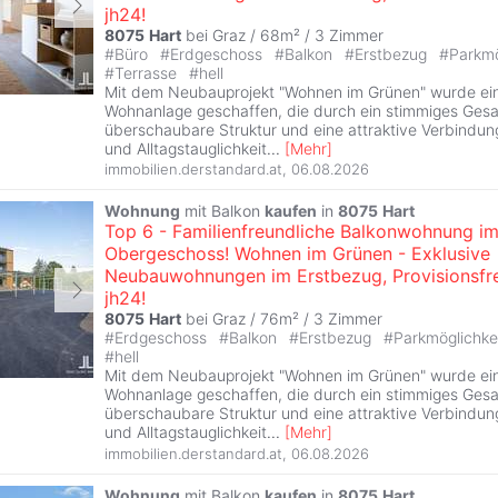
jh24!
8075
Hart
bei Graz / 68m² /
3 Zimmer
#
Büro
#
Erdgeschoss
#
Balkon
#
Erstbezug
#
Parkmö
#
Terrasse
#
hell
Mit dem Neubauprojekt "Wohnen im Grünen" wurde e
Wohnanlage geschaffen, die durch ein stimmiges Gesa
überschaubare Struktur und eine attraktive Verbindu
und Alltagstauglichkeit
...
[
Mehr
]
immobilien.derstandard.at
,
06.08.2026
Wohnung
mit Balkon
kaufen
in
8075
Hart
Top 6 - Familienfreundliche Balkonwohnung im
Obergeschoss! Wohnen im Grünen - Exklusive
Neubauwohnungen im Erstbezug, Provisionsfre
jh24!
8075
Hart
bei Graz / 76m² /
3 Zimmer
#
Erdgeschoss
#
Balkon
#
Erstbezug
#
Parkmöglichke
#
hell
Mit dem Neubauprojekt "Wohnen im Grünen" wurde e
Wohnanlage geschaffen, die durch ein stimmiges Gesa
überschaubare Struktur und eine attraktive Verbindu
und Alltagstauglichkeit
...
[
Mehr
]
immobilien.derstandard.at
,
06.08.2026
Wohnung
mit Balkon
kaufen
in
8075
Hart