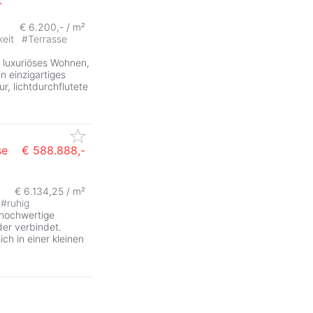
ZurÃ
€ 6.200,- / m²
keit
#
Terrasse
 luxuriöses Wohnen,
n einzigartiges
r, lichtdurchflutete
se
€ 588.888,-
€ 6.134,25 / m²
#
ruhig
 hochwertige
er verbindet.
ch in einer kleinen