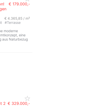
on!
€ 179.000,-
ngen
€ 4.365,85 / m²
it
#
Terrasse
ine moderne
mtkonzept, eine
ng aus Naturbezug
t 2
€ 329.000,-