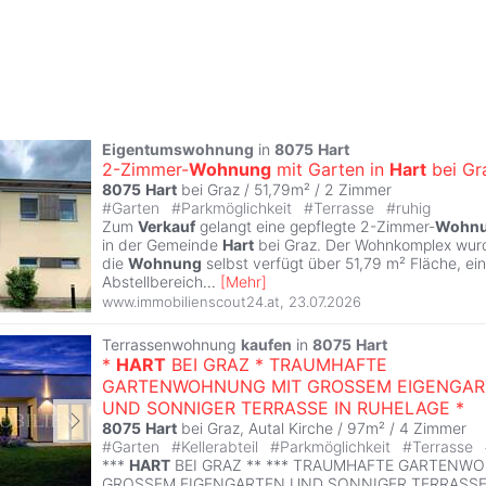
Eigentumswohnung
in
8075
Hart
2-Zimmer-
Wohnung
mit Garten in
Hart
bei Gr
8075
Hart
bei Graz / 51,79m² /
2 Zimmer
#
Garten
#
Parkmöglichkeit
#
Terrasse
#
ruhig
Zum
Verkauf
gelangt eine gepflegte 2-Zimmer-
Wohn
in der Gemeinde
Hart
bei Graz. Der Wohnkomplex wurd
die
Wohnung
selbst verfügt über 51,79 m² Fläche, e
Abstellbereich
...
[
Mehr
]
www.immobilienscout24.at
,
23.07.2026
Terrassenwohnung
kaufen
in
8075
Hart
*
HART
BEI GRAZ * TRAUMHAFTE
GARTENWOHNUNG MIT GROSSEM EIGENGAR
UND SONNIGER TERRASSE IN RUHELAGE *
8075
Hart
bei Graz, Autal Kirche / 97m² /
4 Zimmer
#
Garten
#
Kellerabteil
#
Parkmöglichkeit
#
Terrasse
***
HART
BEI GRAZ ** *** TRAUMHAFTE GARTENW
GROSSEM EIGENGARTEN UND SONNIGER TERRASSE 