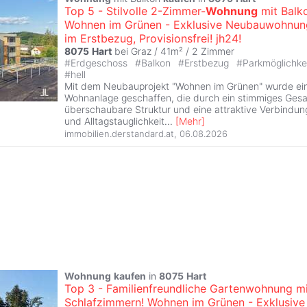
Top 5 - Stilvolle 2-Zimmer-
Wohnung
mit Balk
Wohnen im Grünen - Exklusive Neubauwohnu
im Erstbezug, Provisionsfrei! jh24!
8075
Hart
bei Graz / 41m² /
2 Zimmer
#
Erdgeschoss
#
Balkon
#
Erstbezug
#
Parkmöglichke
#
hell
Mit dem Neubauprojekt "Wohnen im Grünen" wurde e
Wohnanlage geschaffen, die durch ein stimmiges Gesa
überschaubare Struktur und eine attraktive Verbindu
und Alltagstauglichkeit
...
[
Mehr
]
immobilien.derstandard.at
,
06.08.2026
Wohnung
kaufen
in
8075
Hart
Top 3 - Familienfreundliche Gartenwohnung mi
Schlafzimmern! Wohnen im Grünen - Exklusive