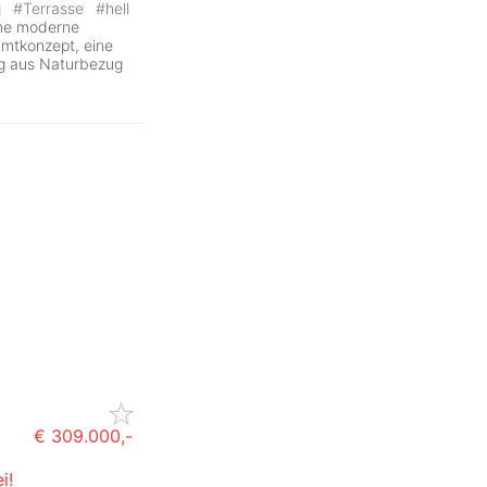
g
#
Terrasse
#
hell
ine moderne
mtkonzept, eine
ng aus Naturbezug
€ 309.000,-
i!
ZurÃ