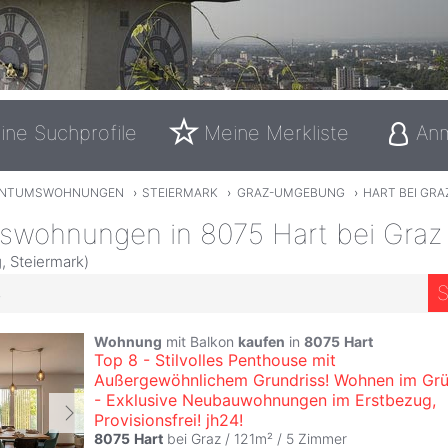
ine Suchprofile
Meine Merkliste
An
ENTUMSWOHNUNGEN
›
STEIERMARK
›
GRAZ-UMGEBUNG
›
HART BEI GRA
swohnungen in 8075 Hart bei Graz
 Steiermark)
S
4
Wohnung
mit Balkon
kaufen
in
8075
Hart
Top 8 - Stilvolles Penthouse mit
Außergewöhnlichem Grundriss! Wohnen im Gr
- Exklusive Neubauwohnungen im Erstbezug,
Provisionsfrei! jh24!
8075
Hart
bei Graz / 121m² /
5 Zimmer