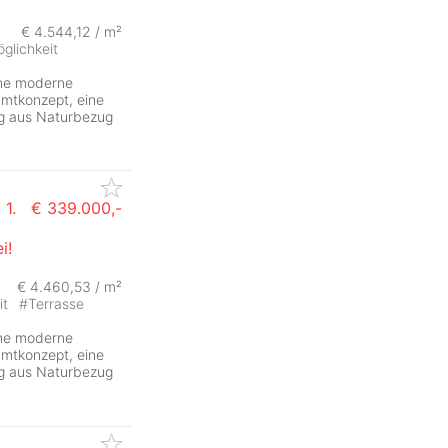
€ 4.544,12 / m²
glichkeit
ine moderne
mtkonzept, eine
ng aus Naturbezug
 1.
€ 339.000,-
i!
ZurÃ
€ 4.460,53 / m²
it
#
Terrasse
ine moderne
mtkonzept, eine
ng aus Naturbezug