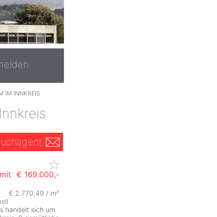
melden
M IM INNKREIS
nnkreis
uchagent
mit
€ 169.000,-
€ 2.770,49 / m²
ZurÃ
hell
s handelt sich um