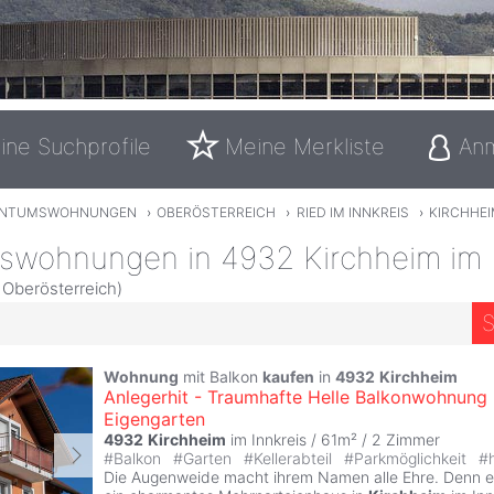
ine Suchprofile
Meine Merkliste
An
ENTUMSWOHNUNGEN
›
OBERÖSTERREICH
›
RIED IM INNKREIS
›
KIRCHHEI
swohnungen in 4932 Kirchheim im I
, Oberösterreich)
S
Wohnung
mit Balkon
kaufen
in
4932
Kirchheim
Anlegerhit - Traumhafte Helle Balkonwohnung 
Eigengarten
4932
Kirchheim
im Innkreis / 61m² /
2 Zimmer
#
Balkon
#
Garten
#
Kellerabteil
#
Parkmöglichkeit
#
Die Augenweide macht ihrem Namen alle Ehre. Denn e