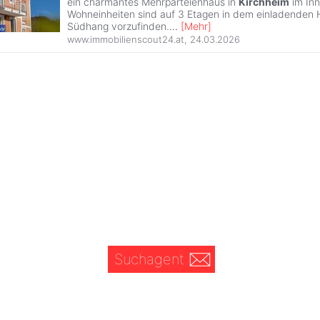
ein charmantes Mehrparteienhaus in
Kirchheim
im Inn
Wohneinheiten sind auf 3 Etagen in dem einladenden
Südhang vorzufinden.
...
[
Mehr
]
www.immobilienscout24.at
,
24.03.2026
Suchagent