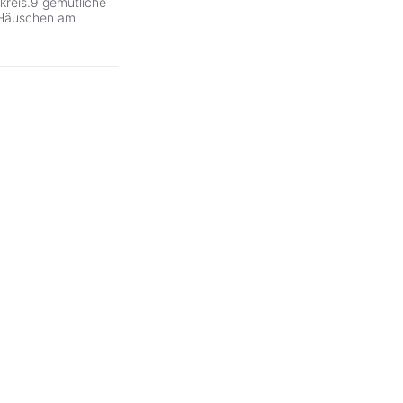
kreis.9 gemütliche
 Häuschen am