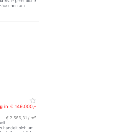
kreis. 9 gemütliche
 Häuschen am
g
in
€ 149.000,-
€ 2.566,31 / m²
hell
s handelt sich um