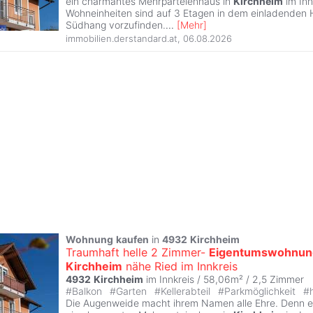
ein charmantes Mehrparteienhaus in
Kirchheim
im Inn
Wohneinheiten sind auf 3 Etagen in dem einladenden
Südhang vorzufinden.
...
[
Mehr
]
immobilien.derstandard.at
,
06.08.2026
Wohnung
kaufen
in
4932
Kirchheim
Traumhaft helle 2 Zimmer-
Eigentumswohnun
Kirchheim
nähe Ried im Innkreis
4932
Kirchheim
im Innkreis / 58,06m² /
2,5 Zimmer
#
Balkon
#
Garten
#
Kellerabteil
#
Parkmöglichkeit
#
Die Augenweide macht ihrem Namen alle Ehre. Denn e