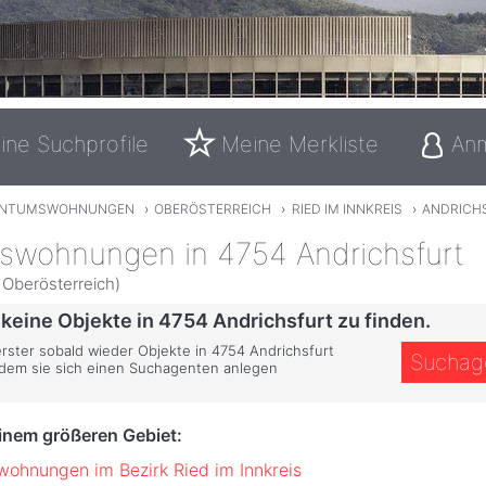
ine Suchprofile
Meine Merkliste
An
ENTUMSWOHNUNGEN
›
OBERÖSTERREICH
›
RIED IM INNKREIS
›
ANDRICH
swohnungen in 4754 Andrichsfurt
, Oberösterreich)
 keine Objekte in 4754 Andrichsfurt zu finden.
erster sobald wieder Objekte in 4754 Andrichsfurt
Suchag
ndem sie sich einen Suchagenten anlegen
einem größeren Gebiet:
ohnungen im Bezirk Ried im Innkreis