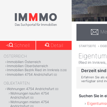
Me
Schnell
Detail
STARTSEITE
›
EIG
Eigentum
ÖSTERREICH
Immobilien Österreich
(Ried im Innkreis
Immobilien Oberösterreich
Immobilien Bezirk Ried im Innkreis
Derzeit sind
(528)
Immobilien 4754 Andrichsfurt
(0)
Erfahren Sie als 
verfügbar sind i
OBJEKTARTEN
Wohnungen 4754 Andrichsfurt
(0)
Wohnungen kaufen 4754
Suchen Sie in 
Andrichsfurt
(0)
Wohnungen mieten 4754
Eigentumsw
Andrichsfurt
(0)