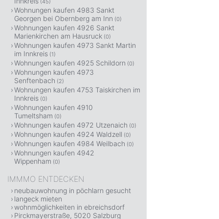
Innkreis
(45)
Wohnungen kaufen 4983 Sankt
Georgen bei Obernberg am Inn
(0)
Wohnungen kaufen 4926 Sankt
Marienkirchen am Hausruck
(0)
Wohnungen kaufen 4973 Sankt Martin
im Innkreis
(1)
Wohnungen kaufen 4925 Schildorn
(0)
Wohnungen kaufen 4973
Senftenbach
(2)
Wohnungen kaufen 4753 Taiskirchen im
Innkreis
(0)
Wohnungen kaufen 4910
Tumeltsham
(0)
Wohnungen kaufen 4972 Utzenaich
(0)
Wohnungen kaufen 4924 Waldzell
(0)
Wohnungen kaufen 4984 Weilbach
(0)
Wohnungen kaufen 4942
Wippenham
(0)
IMMMO ENTDECKEN
neubauwohnung in pöchlarn gesucht
langeck mieten
wohnmöglichkeiten in ebreichsdorf
Pirckmayerstraße, 5020 Salzburg