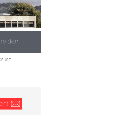
melden
SFURT
ent