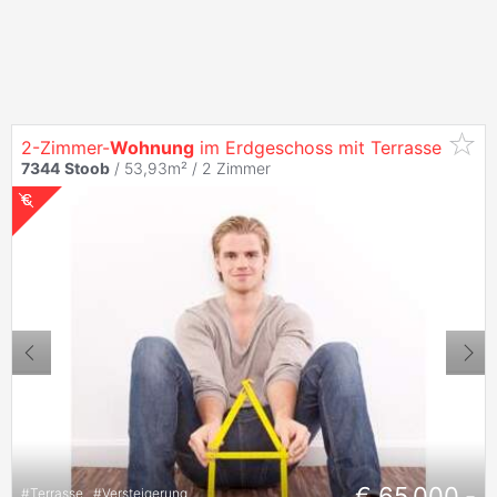
2-Zimmer-
Wohnung
im Erdgeschoss mit Terrasse
7344
Stoob
/ 53,93m² /
2 Zimmer
€ 65.000,-
#
Terrasse
#
Versteigerung