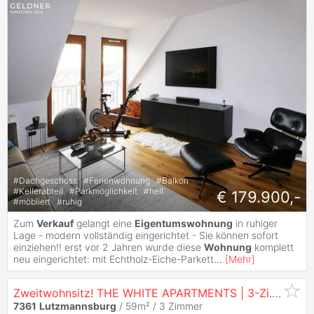
#
Dachgeschoss
#
Ferienwohnung
#
Balkon
#
Kellerabteil
#
Parkmöglichkeit
#
hell
€ 179.900,-
#
möbliert
#
ruhig
Zum
Verkauf
gelangt eine
Eigentumswohnung
in ruhiger
Lage - modern vollständig eingerichtet - Sie können sofort
einziehen!! erst vor 2 Jahren wurde diese
Wohnung
komplett
neu eingerichtet: mit Echtholz-Eiche-Parkett
...
[
Mehr
]
Zweitwohnsitz! THE WHITE APARTMENTS | 3-Zi.
Wohnu
7361
Lutzmannsburg
/ 59m² /
3 Zimmer