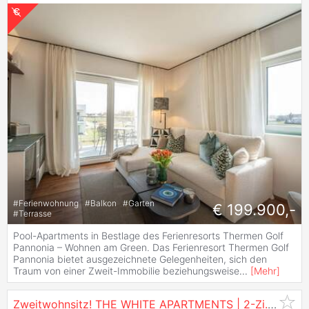
#
Ferienwohnung
#
Balkon
#
Garten
€ 199.900,-
#
Terrasse
Pool-Apartments in Bestlage des Ferienresorts Thermen Golf
Pannonia – Wohnen am Green. Das Ferienresort Thermen Golf
Pannonia bietet ausgezeichnete Gelegenheiten, sich den
Traum von einer Zweit-Immobilie beziehungsweise
...
[
Mehr
]
Zweitwohnsitz! THE WHITE APARTMENTS | 2-Zi.
Wohnu