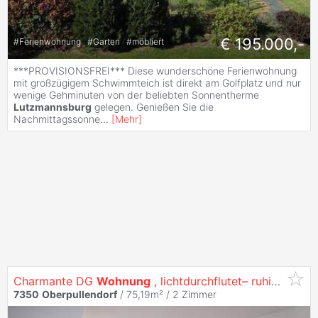
€ 195.000,-
#
Ferienwohnung
#
Garten
#
möbliert
***PROVISIONSFREI*** Diese wunderschöne Ferienwohnung
mit großzügigem Schwimmteich ist direkt am Golfplatz und nur
wenige Gehminuten von der beliebten Sonnentherme
Lutzmannsburg
gelegen. Genießen Sie die
Nachmittagssonne
...
[
Mehr
]
Charmante DG
Wohnung
, lichtdurchflutet– ruhige Lage - Parkplatz - sofort verfügbar!
7350
Oberpullendorf
/ 75,19m² /
2 Zimmer