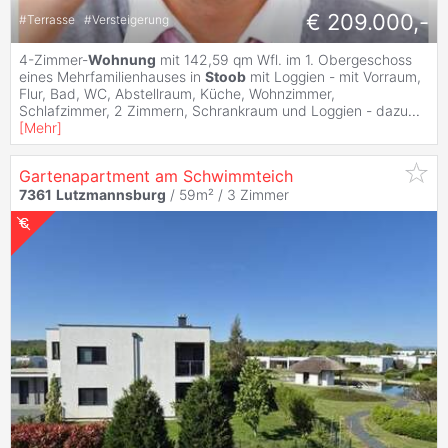
€ 209.000,-
#
Terrasse
#
Versteigerung
4-Zimmer-
Wohnung
mit 142,59 qm Wfl. im 1. Obergeschoss
eines Mehrfamilienhauses in
Stoob
mit Loggien - mit Vorraum,
Flur, Bad, WC, Abstellraum, Küche, Wohnzimmer,
Schlafzimmer, 2 Zimmern, Schrankraum und Loggien - dazu
...
[
Mehr
]
Gartenapartment am Schwimmteich
7361
Lutzmannsburg
/ 59m² /
3 Zimmer