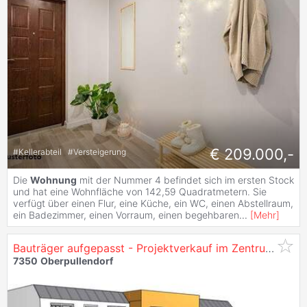
€ 209.000,-
#
Kellerabteil
#
Versteigerung
Die
Wohnung
mit der Nummer 4 befindet sich im ersten Stock
und hat eine Wohnfläche von 142,59 Quadratmetern. Sie
verfügt über einen Flur, eine Küche, ein WC, einen Abstellraum,
ein Badezimmer, einen Vorraum, einen begehbaren
...
[
Mehr
]
Bauträger aufgepasst - Projektverkauf im Zentrum von
O
7350
Oberpullendorf