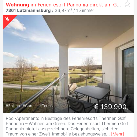
Wohnung
im Ferienresort Pannonia direkt am Golfplatz und neben der Therme
7361
Lutzmannsburg
/ 36,97m² /
1 Zimmer
€ 139.900,-
#
Balkon
#
Garten
#
Terrasse
Pool-Apartments in Bestlage des Ferienresorts Thermen Golf
Pannonia – Wohnen am Green. Das Ferienresort Thermen Golf
Pannonia bietet ausgezeichnete Gelegenheiten, sich den
Traum von einer Zweit-Immobilie beziehungsweise
...
[
Mehr
]