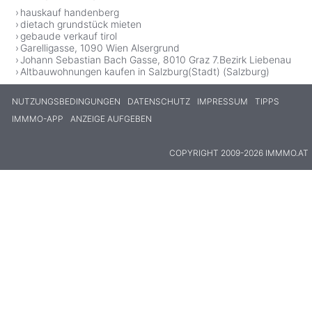
hauskauf handenberg
dietach grundstück mieten
gebaude verkauf tirol
Garelligasse, 1090 Wien Alsergrund
Johann Sebastian Bach Gasse, 8010 Graz 7.Bezirk Liebenau
Altbauwohnungen kaufen in Salzburg(Stadt) (Salzburg)
NUTZUNGSBEDINGUNGEN
DATENSCHUTZ
IMPRESSUM
TIPPS
IMMMO-APP
ANZEIGE AUFGEBEN
COPYRIGHT 2009-2026 IMMMO.AT