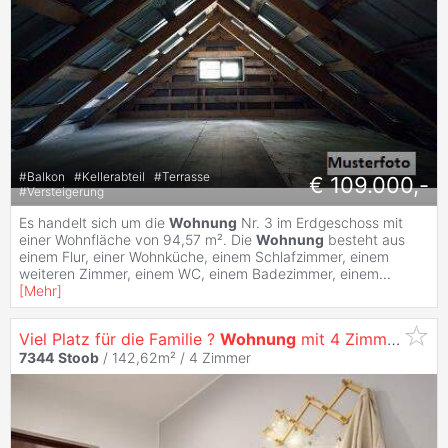
#
Balkon
#
Kellerabteil
#
Terrasse
€ 109.000,-
#
Versteigerung
Es handelt sich um die
Wohnung
Nr. 3 im Erdgeschoss mit
einer Wohnfläche von 94,57 m². Die
Wohnung
besteht aus
einem Flur, einer Wohnküche, einem Schlafzimmer, einem
weiteren Zimmer, einem WC, einem Badezimmer, einem
...
[
Mehr
]
Viel Platz für die Familie ?
Wohnung
mit 4 Zimmern und Loggien
7344
Stoob
/ 142,62m² /
4 Zimmer