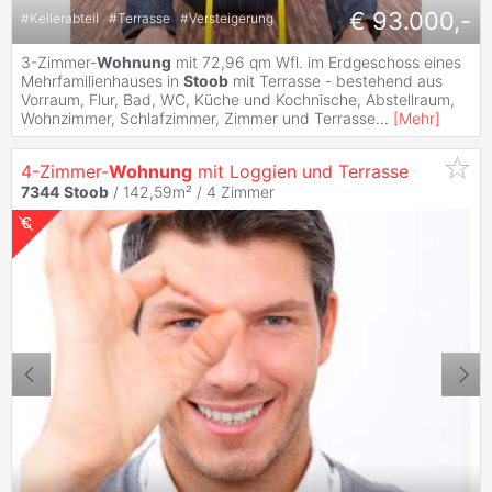
€ 93.000,-
#
Kellerabteil
#
Terrasse
#
Versteigerung
3-Zimmer-
Wohnung
mit 72,96 qm Wfl. im Erdgeschoss eines
Mehrfamilienhauses in
Stoob
mit Terrasse - bestehend aus
Vorraum, Flur, Bad, WC, Küche und Kochnische, Abstellraum,
Wohnzimmer, Schlafzimmer, Zimmer und Terrasse
...
[
Mehr
]
4-Zimmer-
Wohnung
mit Loggien und Terrasse
7344
Stoob
/ 142,59m² /
4 Zimmer