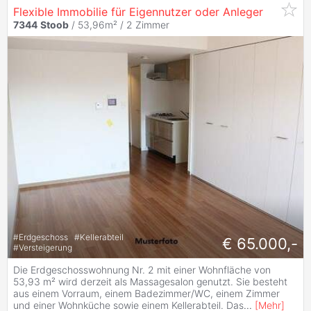
Flexible Immobilie für Eigennutzer oder Anleger
7344
Stoob
/ 53,96m² /
2 Zimmer
#
Erdgeschoss
#
Kellerabteil
€ 65.000,-
#
Versteigerung
Die Erdgeschosswohnung Nr. 2 mit einer Wohnfläche von
53,93 m² wird derzeit als Massagesalon genutzt. Sie besteht
aus einem Vorraum, einem Badezimmer/WC, einem Zimmer
und einer Wohnküche sowie einem Kellerabteil. Das
...
[
Mehr
]