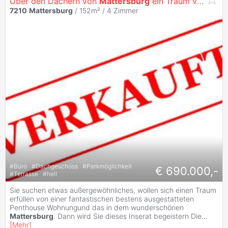
Über den Dächern von
Mattersburg
ein Traum von einer Penthouse
7210
Mattersburg
/ 152m² /
4 Zimmer
#
Büro
#
Dachgeschoss
#
Parkmöglichkeit
€ 690.000,-
#
Terrasse
#
hell
Sie suchen etwas außergewöhnliches, wollen sich einen Traum
erfüllen von einer fantastischen bestens ausgestatteten
Penthouse Wohnungund das in dem wunderschönen
Mattersburg
. Dann wird Sie dieses Inserat begeistern Die
...
[
Mehr
]