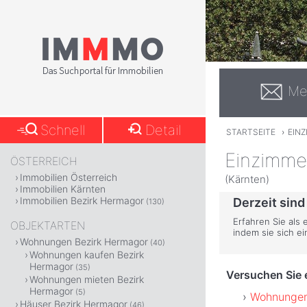
Me
Schnell
Detail
STARTSEITE
›
EIN
Einzimme
ÖSTERREICH
Immobilien Österreich
(Kärnten)
Immobilien Kärnten
Immobilien Bezirk Hermagor
Derzeit sind
(130)
Erfahren Sie als
OBJEKTARTEN
indem sie sich e
Wohnungen Bezirk Hermagor
(40)
Wohnungen kaufen Bezirk
Hermagor
(35)
Versuchen Sie e
Wohnungen mieten Bezirk
Hermagor
(5)
Wohnungen
Häuser Bezirk Hermagor
(46)