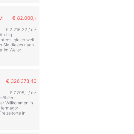
M
€ 82.000,-
€ 2.216,22 / m²
#
ruhig
tens, gleich weit
n Sie dieses nach
r im Weiler
€ 326.378,40
€ 7.295,- / m²
möbliert
bar Willkommen in
 Hermagor-
eizeitorte in