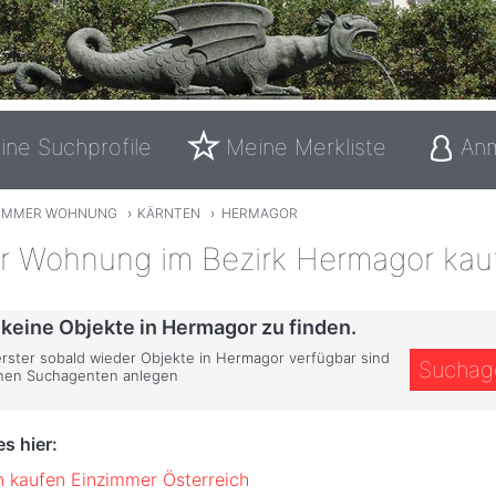
ine Suchprofile
Meine Merkliste
An
ZIMMER WOHNUNG
›
KÄRNTEN
›
HERMAGOR
r Wohnung im Bezirk Hermagor kau
 keine Objekte in Hermagor zu finden.
 erster sobald wieder Objekte in Hermagor verfügbar sind
Suchag
inen Suchagenten anlegen
s hier:
 kaufen Einzimmer Österreich