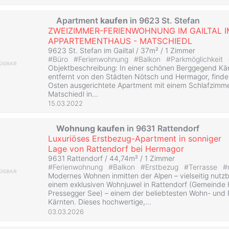
Apartment
kaufen
in 9623 St. Stefan
ZWEIZIMMER-FERIENWOHNUNG IM GAILTAL I
APPARTEMENTHAUS - MATSCHIEDL
9623 St. Stefan im Gailtal / 37m² /
1 Zimmer
#
Büro
#
Ferienwohnung
#
Balkon
#
Parkmöglichkeit
Objektbeschreibung: In einer schönen Berggegend Kärn
entfernt von den Städten Nötsch und Hermagor, finde
Osten ausgerichtete Apartment mit einem Schlafzimme
Matschiedl in...
15.03.2022
Wohnung
kaufen
in 9631 Rattendorf
Luxuriöses Erstbezug-Apartment in sonniger
Lage von Rattendorf bei Hermagor
9631 Rattendorf / 44,74m² /
1 Zimmer
#
Ferienwohnung
#
Balkon
#
Erstbezug
#
Terrasse
#
Modernes Wohnen inmitten der Alpen – vielseitig nutz
einem exklusiven Wohnjuwel in Rattendorf (Gemeinde
Pressegger See) – einem der beliebtesten Wohn- und Fr
Kärnten. Dieses hochwertige,...
03.03.2026