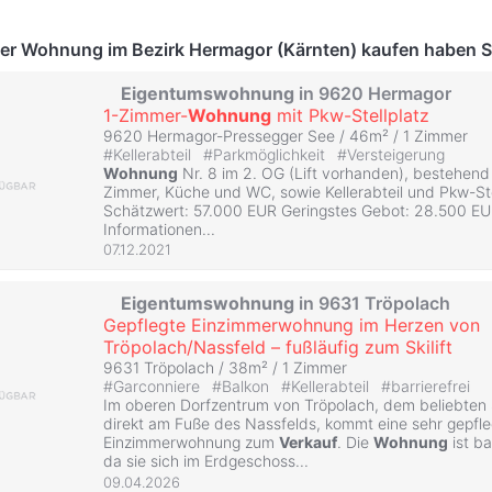
er Wohnung im Bezirk Hermagor (Kärnten) kaufen haben S
Eigentumswohnung
in 9620 Hermagor
1-Zimmer-
Wohnung
mit Pkw-Stellplatz
9620 Hermagor-Pressegger See / 46m² /
1 Zimmer
#
Kellerabteil
#
Parkmöglichkeit
#
Versteigerung
Wohnung
Nr. 8 im 2. OG (Lift vorhanden), bestehend
Zimmer, Küche und WC, sowie Kellerabteil und Pkw-Stel
Schätzwert: 57.000 EUR Geringstes Gebot: 28.500 EU
Informationen...
07.12.2021
Eigentumswohnung
in 9631 Tröpolach
Gepflegte Einzimmerwohnung im Herzen von
Tröpolach/Nassfeld – fußläufig zum Skilift
9631 Tröpolach / 38m² /
1 Zimmer
#
Garconniere
#
Balkon
#
Kellerabteil
#
barrierefrei
Im oberen Dorfzentrum von Tröpolach, dem beliebten 
direkt am Fuße des Nassfelds, kommt eine sehr gepfle
Einzimmerwohnung zum
Verkauf
. Die
Wohnung
ist ba
da sie sich im Erdgeschoss...
09.04.2026