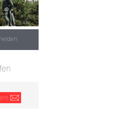
melden
fen
ent