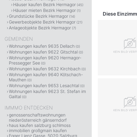
Häuser kaufen Bezirk Hermagor
(45)
Häuser mieten Bezirk Hermagor
(1)
Diese Einzimm
Grundstücke Bezirk Hermagor
(14)
Gewerbeobjekte Bezirk Hermagor
(21)
Anlageobjekte Bezirk Hermagor
(7)
GEMEINDEN
Wohnungen kaufen 9635 Dellach
(0)
Wohnungen kaufen 9622 Gitschtal
(0)
Wohnungen kaufen 9620 Hermagor-
Pressegger See
(0)
Wohnungen kaufen 9632 Kirchbach
(0)
Wohnungen kaufen 9640 Kötschach-
Mauthen
(0)
Wohnungen kaufen 9653 Lesachtal
(0)
Wohnungen kaufen 9623 St. Stefan im
Gailtal
(0)
IMMMO ENTDECKEN
genossenschaftswohnungen
niederösterreich gänserndorf
haus kaufen salzburg schlmoss
immobilien großgmain kaufen
Egger Lienz Gasse, 5020 Salzburg