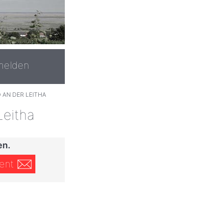
melden
 AN DER LEITHA
Leitha
en.
ent