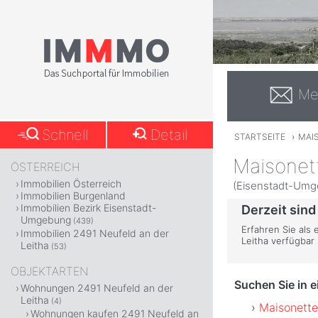
Me
Schnell
Detail
STARTSEITE
›
MAI
Maisonett
ÖSTERREICH
Immobilien Österreich
(Eisenstadt-Umg
Immobilien Burgenland
Immobilien Bezirk Eisenstadt-
Derzeit sind
Umgebung
(439)
Erfahren Sie als 
Immobilien 2491 Neufeld an der
Leitha verfügbar
Leitha
(53)
OBJEKTARTEN
Suchen Sie in 
Wohnungen 2491 Neufeld an der
Leitha
(4)
Maisonette
Wohnungen kaufen 2491 Neufeld an