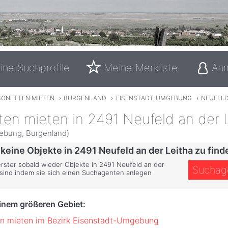
ine Suchprofile
Meine Merkliste
An
SONETTEN MIETEN
›
BURGENLAND
›
EISENSTADT-UMGEBUNG
›
NEUFELD
en mieten in 2491 Neufeld an der 
ebung, Burgenland)
 keine Objekte in 2491 Neufeld an der Leitha zu find
erster sobald wieder Objekte in 2491 Neufeld an der
Suchag
 sind indem sie sich einen Suchagenten anlegen
einem größeren Gebiet:
n mieten im Bezirk Eisenstadt-Umgebung