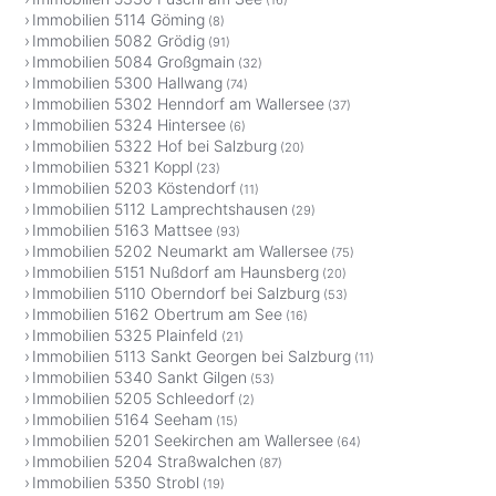
(16)
Immobilien 5114 Göming
(8)
Immobilien 5082 Grödig
(91)
Immobilien 5084 Großgmain
(32)
Immobilien 5300 Hallwang
(74)
Immobilien 5302 Henndorf am Wallersee
(37)
Immobilien 5324 Hintersee
(6)
Immobilien 5322 Hof bei Salzburg
(20)
Immobilien 5321 Koppl
(23)
Immobilien 5203 Köstendorf
(11)
Immobilien 5112 Lamprechtshausen
(29)
Immobilien 5163 Mattsee
(93)
Immobilien 5202 Neumarkt am Wallersee
(75)
Immobilien 5151 Nußdorf am Haunsberg
(20)
Immobilien 5110 Oberndorf bei Salzburg
(53)
Immobilien 5162 Obertrum am See
(16)
Immobilien 5325 Plainfeld
(21)
Immobilien 5113 Sankt Georgen bei Salzburg
(11)
Immobilien 5340 Sankt Gilgen
(53)
Immobilien 5205 Schleedorf
(2)
Immobilien 5164 Seeham
(15)
Immobilien 5201 Seekirchen am Wallersee
(64)
Immobilien 5204 Straßwalchen
(87)
Immobilien 5350 Strobl
(19)