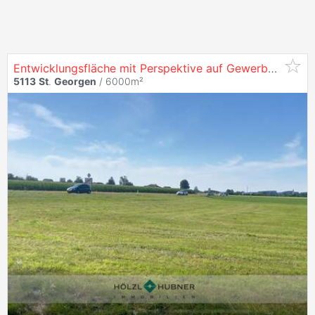
Entwicklungsfläche mit Perspektive auf Gewerbewidmung
5113
St
.
Georgen
/ 6000m²