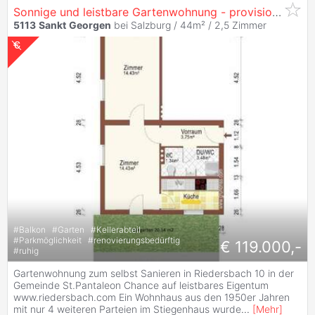
Sonnige und leistbare Gartenwohnung - provisionsfrei auf www.riedersbach.com
5113
Sankt
Georgen
bei Salzburg / 44m² /
2,5 Zimmer
#
Balkon
#
Garten
#
Kellerabteil
#
Parkmöglichkeit
#
renovierungsbedürftig
€ 119.000,-
#
ruhig
Gartenwohnung zum selbst Sanieren in Riedersbach 10 in der
Gemeinde St.Pantaleon Chance auf leistbares Eigentum
www.riedersbach.com Ein Wohnhaus aus den 1950er Jahren
mit nur 4 weiteren Parteien im Stiegenhaus wurde
...
[
Mehr
]