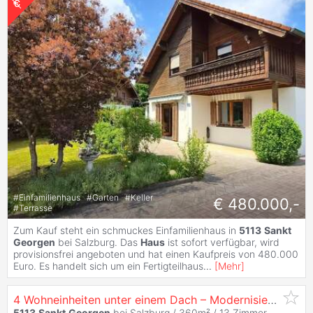
#
Einfamilienhaus
#
Garten
#
Keller
€ 480.000,-
#
Terrasse
Zum Kauf steht ein schmuckes Einfamilienhaus in
5113
Sankt
Georgen
bei Salzburg. Das
Haus
ist sofort verfügbar, wird
provisionsfrei angeboten und hat einen Kaufpreis von 480.000
Euro. Es handelt sich um ein Fertigteilhaus
...
[
Mehr
]
4 Wohneinheiten unter einem Dach – Modernisiert & Provisionsfrei
5113
Sankt
Georgen
bei Salzburg / 360m² /
13 Zimmer