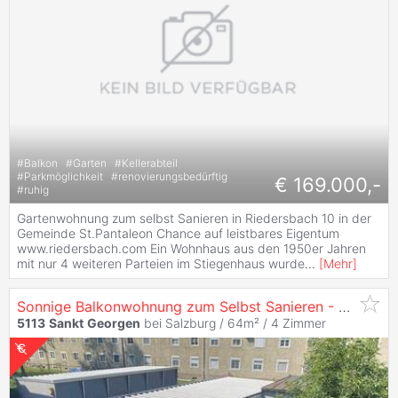
#
Balkon
#
Garten
#
Kellerabteil
#
Parkmöglichkeit
#
renovierungsbedürftig
€ 169.000,-
#
ruhig
Gartenwohnung zum selbst Sanieren in Riedersbach 10 in der
Gemeinde St.Pantaleon Chance auf leistbares Eigentum
www.riedersbach.com Ein Wohnhaus aus den 1950er Jahren
mit nur 4 weiteren Parteien im Stiegenhaus wurde
...
[
Mehr
]
Sonnige Balkonwohnung zum Selbst Sanieren - Provisionsfrei auf Www.Riedersbach.Com
5113
Sankt
Georgen
bei Salzburg / 64m² /
4 Zimmer