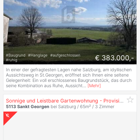
#
Baugrund
#
Hanglage
#
aufgeschlossen
€ 383.000,-
#
ruhig
In einer der gefragtesten Lagen nahe Salzburg, am idyllischen
Aussichtsweg in St.Georgen, eröffnet sich Ihnen eine seltene
Gelegenheit: Ein voll erschlossenes Baugrundstück, das durch
seine Kombination aus Ruhe, Aussicht
...
[
Mehr
]
Sonnige und Leistbare Gartenwohnung - Provisionsfrei auf Www.Riedersbach.Com
5113
Sankt
Georgen
bei Salzburg / 65m² /
3 Zimmer