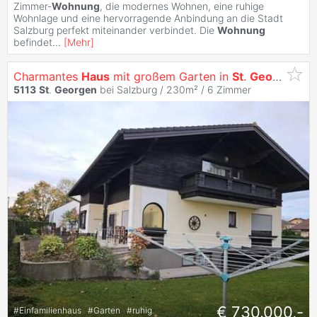
Zimmer-
Wohnung
, die modernes Wohnen, eine ruhige
Wohnlage und eine hervorragende Anbindung an die Stadt
Salzburg perfekt miteinander verbindet. Die
Wohnung
befindet
...
[
Mehr
]
Charmantes
Haus
mit großem Garten in
St
.
Georgen
bei
5113
St
.
Georgen
bei Salzburg / 230m² /
6 Zimmer
€ 730.000,-
#
Einfamilienhaus
#
Garten
#
ruhig