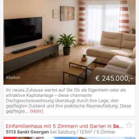
€ 245.000,-
#
Balkon
Ihr neues Zuhause wartet auf Sie Ob als Eigenheim oder als
attraktive Kapitalanlage – diese charmante
Dachgeschosswohnung überzeugt durch ihre Lage, den
gepflegten Zustand und ihre praktische Raumaufteilung. Diese
gepflegte
...
[
Mehr
]
Einfamilienhaus mit 5 Zimmern und Garten in
Sankt
Geo
5113
Sankt
Georgen
bei Salzburg / 123m² /
5 Zimmer