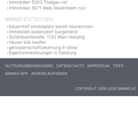
Immobilien 5303 Thalgau
(38)
Immobilien 5071 Wals-Siezenheim
(150)
IMMMO ENTDECKEN
bauernhof einstellplatz bezirk neunkirchen
immobilien podersdorf burgenland
Schönbachstraße, 1130 Wien Hietzing
häuser küb kaufen
genossenschaftswohnung in kittse
Eigentumswohnungen in Salzburg
NUTZUNGSBEDINGUNGEN
DATENSCHUTZ
IMPRESSUM
TIPPS
IMMMO-APP
ANZEIGE AUFGEBEN
COPYRIGHT 2009-2026 IMMMO.AT