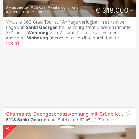
#
Maisonette
#
Balkon
#
Parkmöglichkeit
€ 318.000,-
#
gefördert
#
hell
#
ruhig
Virtuelle 360 Grad Tour auf Anfrage verfügbar In attraktiver
Lage von
Sankt
Georgen
bei Salzburg steht diese charmante
3-Zimmer-
Wohnung
zum Verkauf. Die auf zwei Ebenen
angelegte
Wohnung
überzeugt durch ihre durchdachte
...
[
Mehr
]
Charmante Dachgeschosswohnung mit Grünblick, Carport und modernisiertem Bad in
5113
Sankt
Georgen
bei Salzburg / 57m² /
2 Zimmer