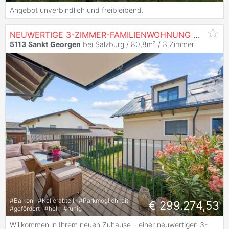
Angebot unverbindlich und freibleibend.
NEUWERTIGE 3-ZIMMER-FAMILIENWOHNUNG NAHE OBERNDORF BEI SALZBURG MIT BALKON UND 2 STELLPLÄTZEN
5113
Sankt
Georgen
bei Salzburg / 80,8m² /
3 Zimmer
#
Balkon
#
Kellerabteil
#
Parkmöglichkeit
€ 299.274,53
#
gefördert
#
hell
#
ruhig
Willkommen in Ihrem neuen Zuhause – einer neuwertigen 3-