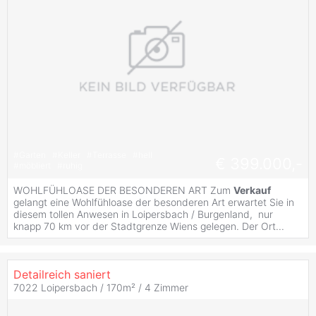
#
Garten
#
Keller
#
Terrasse
#
hell
€ 399.000,-
#
möbliert
#
ruhig
WOHLFÜHLOASE DER BESONDEREN ART Zum
Verkauf
gelangt eine Wohlfühloase der besonderen Art erwartet Sie in
diesem tollen Anwesen in Loipersbach / Burgenland, nur
knapp 70 km vor der Stadtgrenze Wiens gelegen. Der Ort...
Detailreich saniert
7022 Loipersbach / 170m² /
4 Zimmer