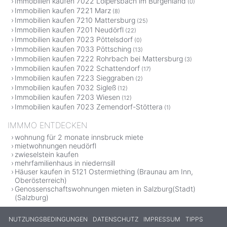
Immobilien kaufen 7022 Loipersbach im Burgenland
(0)
Immobilien kaufen 7221 Marz
(8)
Immobilien kaufen 7210 Mattersburg
(25)
Immobilien kaufen 7201 Neudörfl
(22)
Immobilien kaufen 7023 Pöttelsdorf
(0)
Immobilien kaufen 7033 Pöttsching
(13)
Immobilien kaufen 7222 Rohrbach bei Mattersburg
(3)
Immobilien kaufen 7022 Schattendorf
(17)
Immobilien kaufen 7223 Sieggraben
(2)
Immobilien kaufen 7032 Sigleß
(12)
Immobilien kaufen 7203 Wiesen
(12)
Immobilien kaufen 7023 Zemendorf-Stöttera
(1)
IMMMO ENTDECKEN
wohnung für 2 monate innsbruck miete
mietwohnungen neudörfl
zwieselstein kaufen
mehrfamilienhaus in niedernsill
Häuser kaufen in 5121 Ostermiething (Braunau am Inn,
Oberösterreich)
Genossenschaftswohnungen mieten in Salzburg(Stadt)
(Salzburg)
NUTZUNGSBEDINGUNGEN
DATENSCHUTZ
IMPRESSUM
TIPPS