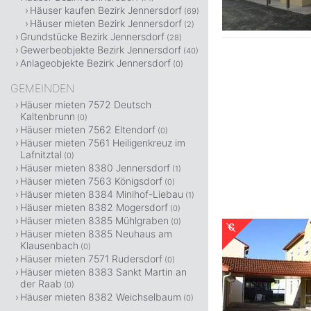
Häuser kaufen Bezirk Jennersdorf
(69)
Häuser mieten Bezirk Jennersdorf
(2)
Grundstücke Bezirk Jennersdorf
(28)
Gewerbeobjekte Bezirk Jennersdorf
(40)
Anlageobjekte Bezirk Jennersdorf
(0)
GEMEINDEN
Häuser mieten 7572 Deutsch
Kaltenbrunn
(0)
Häuser mieten 7562 Eltendorf
(0)
Häuser mieten 7561 Heiligenkreuz im
Lafnitztal
(0)
Häuser mieten 8380 Jennersdorf
(1)
Häuser mieten 7563 Königsdorf
(0)
Häuser mieten 8384 Minihof-Liebau
(1)
Häuser mieten 8382 Mogersdorf
(0)
Häuser mieten 8385 Mühlgraben
(0)
Häuser mieten 8385 Neuhaus am
Klausenbach
(0)
Häuser mieten 7571 Rudersdorf
(0)
Häuser mieten 8383 Sankt Martin an
der Raab
(0)
Häuser mieten 8382 Weichselbaum
(0)