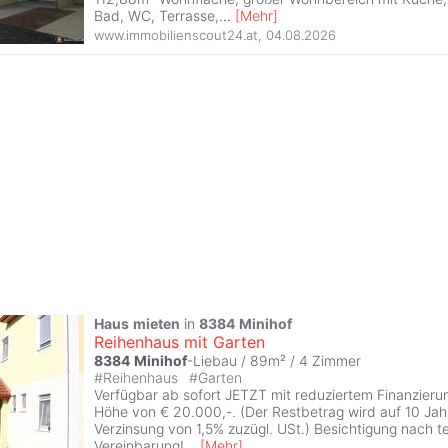
Bad, WC, Terrasse,
...
[
Mehr
]
www.immobilienscout24.at
,
04.08.2026
Haus
mieten
in
8384
Minihof
Reihenhaus mit Garten
8384
Minihof
-Liebau / 89m² /
4 Zimmer
#
Reihenhaus
#
Garten
Verfügbar ab sofort JETZT mit reduziertem Finanzierun
Höhe von € 20.000,-. (Der Restbetrag wird auf 10 Jah
Verzinsung von 1,5% zuzügl. USt.) Besichtigung nach t
Vereinbarung!
...
[
Mehr
]