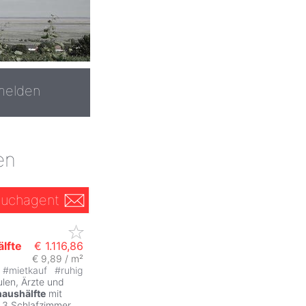
melden
en
uchagent
lfte
€ 1.116,86
€ 9,89 / m²
#
mietkauf
#
ruhig
len, Ärzte und
aushälfte
mit
 3 Schlafzimmer,