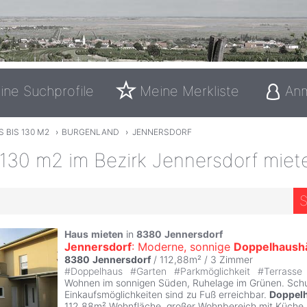
ine Suchprofile
Meine Merkliste
An
 BIS 130 M2
›
BURGENLAND
›
JENNERSDORF
 130 m2 im Bezirk Jennersdorf miet
S
Haus
mieten
in
8380
Jennersdorf
Jennersdorf
: Moderne, sonnige
Doppelhaushä
8380
Jennersdorf
/ 112,88m² /
3 Zimmer
#
Doppelhaus
#
Garten
#
Parkmöglichkeit
#
Terrasse
Wohnen im sonnigen Süden, Ruhelage im Grünen. Schu
Einkaufsmöglichkeiten sind zu Fuß erreichbar.
Doppelh
112,88m² Wohnfläche, großer Wohnbereich mit Küche,