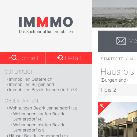
Me
Schnell
Detail
STARTSEITE
›
HAUS
Haus bis
ÖSTERREICH
Immobilien Österreich
(Burgenland)
Immobilien Burgenland
1 bis 2
Immobilien Bezirk Jennersdorf
(172)
OBJEKTARTEN
Wohnungen Bezirk Jennersdorf
(31)
Wohnungen kaufen Bezirk
Jennersdorf
(4)
Wohnungen mieten Bezirk
Jennersdorf
(27)
Häuser Bezirk Jennersdorf
(71)