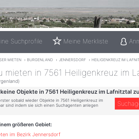
ine Suchprofile
Meine Merkliste
An
SER MIETEN
›
BURGENLAND
›
JENNERSDORF
›
HEILIGENKREUZ IM LAFNI
 mieten in 7561 Heiligenkreuz im La
rgenland)
 keine Objekte in 7561 Heiligenkreuz im Lafnitztal zu
erster sobald wieder Objekte in 7561 Heiligenkreuz im
Suchag
gbar sind indem sie sich einen Suchagenten anlegen
einem größeren Gebiet:
ten im Bezirk Jennersdorf