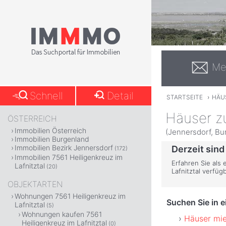
Me
Schnell
Detail
STARTSEITE
›
HÄU
Häuser zu
ÖSTERREICH
Immobilien Österreich
(Jennersdorf, Bu
Immobilien Burgenland
Immobilien Bezirk Jennersdorf
Derzeit sind
(172)
Immobilien 7561 Heiligenkreuz im
Erfahren Sie als 
Lafnitztal
(20)
Lafnitztal verfü
OBJEKTARTEN
Wohnungen 7561 Heiligenkreuz im
Suchen Sie in 
Lafnitztal
(5)
Wohnungen kaufen 7561
Häuser mie
Heiligenkreuz im Lafnitztal
(0)