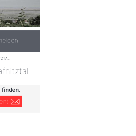
melden
TZTAL
fnitztal
 finden.
ent