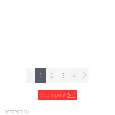
1
2
3
4
Suchagent
ÖSTERREICH