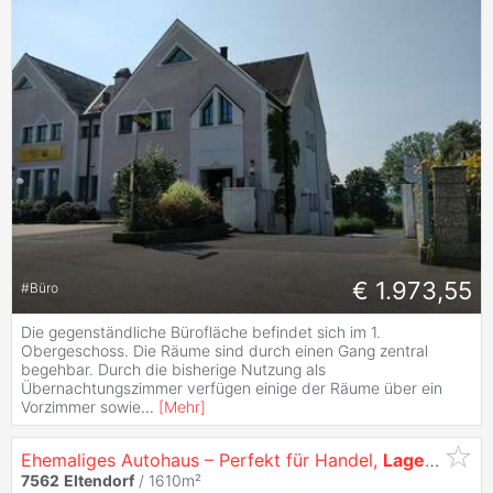
€ 1.973,55
#
Büro
Die gegenständliche Bürofläche befindet sich im 1.
Obergeschoss. Die Räume sind durch einen Gang zentral
begehbar. Durch die bisherige Nutzung als
Übernachtungszimmer verfügen einige der Räume über ein
Vorzimmer sowie
...
[
Mehr
]
Ehemaliges Autohaus – Perfekt für Handel,
Lager
, Werk
7562
Eltendorf
/ 1610m²