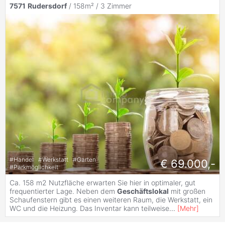
7571
Rudersdorf
/ 158m² /
3 Zimmer
#
Handel
#
Werkstatt
#
Garten
€ 69.000,-
#
Parkmöglichkeit
Ca. 158 m2 Nutzfläche erwarten Sie hier in optimaler, gut
frequentierter Lage. Neben dem
Geschäftslokal
mit großen
Schaufenstern gibt es einen weiteren Raum, die Werkstatt, ein
WC und die Heizung. Das Inventar kann teilweise
...
[
Mehr
]