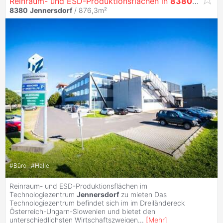
Reinraum- und ESD-Produktionsflächen in
8380
Jenner
8380
Jennersdorf
/ 876,3m²
#
Büro
#
Halle
Reinraum- und ESD-Produktionsflächen im
Technologiezentrum
Jennersdorf
zu mieten Das
Technologiezentrum befindet sich im im Dreiländereck
Österreich-Ungarn-Slowenien und bietet den
unterschiedlichsten Wirtschaftszweigen
...
[
Mehr
]