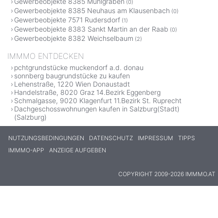
Gewerbeobjekte 8385 Mühlgraben
(0)
Gewerbeobjekte 8385 Neuhaus am Klausenbach
(0)
Gewerbeobjekte 7571 Rudersdorf
(1)
Gewerbeobjekte 8383 Sankt Martin an der Raab
(0)
Gewerbeobjekte 8382 Weichselbaum
(2)
IMMMO ENTDECKEN
pchtgrundstücke muckendorf a.d. donau
sonnberg baugrundstücke zu kaufen
Lehenstraße, 1220 Wien Donaustadt
Handelstraße, 8020 Graz 14.Bezirk Eggenberg
Schmalgasse, 9020 Klagenfurt 11.Bezirk St. Ruprecht
Dachgeschosswohnungen kaufen in Salzburg(Stadt)
(Salzburg)
NUTZUNGSBEDINGUNGEN
DATENSCHUTZ
IMPRESSUM
TIPPS
IMMMO-APP
ANZEIGE AUFGEBEN
COPYRIGHT 2009-2026 IMMMO.AT