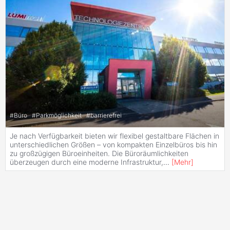
#
Büro
#
Parkmöglichkeit
#
barrierefrei
Je nach Verfügbarkeit bieten wir flexibel gestaltbare Flächen in
unterschiedlichen Größen – von kompakten Einzelbüros bis hin
zu großzügigen Büroeinheiten. Die Büroräumlichkeiten
überzeugen durch eine moderne Infrastruktur,
...
[
Mehr
]