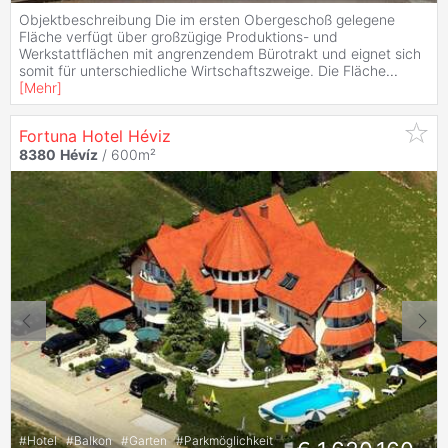
Objektbeschreibung Die im ersten Obergeschoß gelegene
Fläche verfügt über großzügige Produktions- und
Werkstattflächen mit angrenzendem Bürotrakt und eignet sich
somit für unterschiedliche Wirtschaftszweige. Die Fläche
...
[
Mehr
]
Fortuna Hotel Héviz
8380
Hévíz
/ 600m²
#
Hotel
#
Balkon
#
Garten
#
Parkmöglichkeit