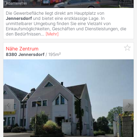
#
barrierefrei
Die Gewerbefläche liegt direkt am Hauptplatz von
Jennersdorf
und bietet eine erstklassige Lage. In
unmittelbarer Umgebung finden Sie eine Vielzahl von
Einkaufsmöglichkeiten, Geschäften und Dienstleistungen, die
den Bedürfnissen
...
[
Mehr
]
Nähe Zentrum
8380
Jennersdorf
/ 195m²