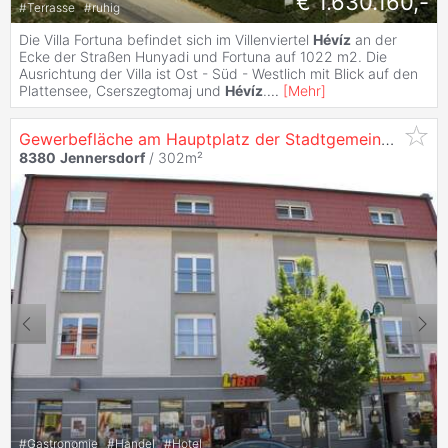
€ 1.630.160,-
#
Terrasse
#
ruhig
Die Villa Fortuna befindet sich im Villenviertel
Hévíz
an der
Ecke der Straßen Hunyadi und Fortuna auf 1022 m2. Die
Ausrichtung der Villa ist Ost - Süd - Westlich mit Blick auf den
Plattensee, Cserszegtomaj und
Hévíz
.
...
[
Mehr
]
Gewerbefläche am Hauptplatz der Stadtgemeinde
Jenn
8380
Jennersdorf
/ 302m²
#
Gastronomie
#
Handel
#
Hotel