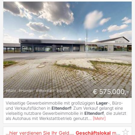
€ 575.000,-
#
Büro
#
Handel
#
Werkstatt
#
Garten
Vielseitige Gewerbeimmobilie mit großzügigen
Lager
-, Büro-
und Verkaufsflächen in
Eltendorf
! Zum Verkauf gelangt eine
vielseitig nutzbare Gewerbeimmobilie in
Eltendorf
, die zuletzt
als Autohaus mit Werkstattbetrieb genutzt
...
[
Mehr
]
...hier verdienen Sie Ihr Geld....
Geschäftslokal
mit Werkstatt