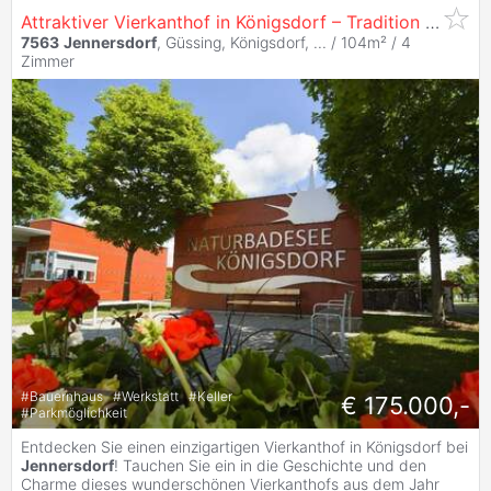
Attraktiver Vierkanthof in Königsdorf – Tradition & Komfort vereint!
7563
Jennersdorf
, Güssing, Königsdorf, ... / 104m² /
4
Zimmer
#
Bauernhaus
#
Werkstatt
#
Keller
€ 175.000,-
#
Parkmöglichkeit
Entdecken Sie einen einzigartigen Vierkanthof in Königsdorf bei
Jennersdorf
! Tauchen Sie ein in die Geschichte und den
Charme dieses wunderschönen Vierkanthofs aus dem Jahr