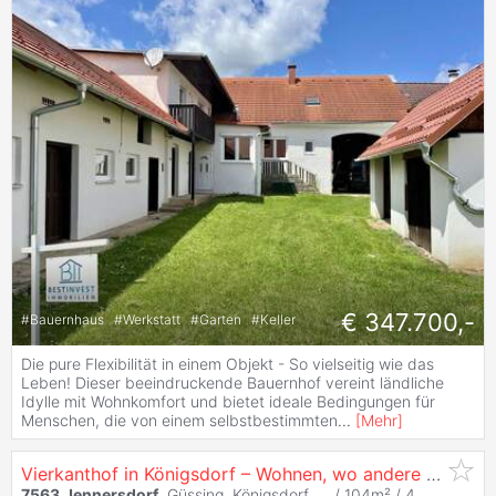
€ 347.700,-
#
Bauernhaus
#
Werkstatt
#
Garten
#
Keller
Die pure Flexibilität in einem Objekt - So vielseitig wie das
Leben! Dieser beeindruckende Bauernhof vereint ländliche
Idylle mit Wohnkomfort und bietet ideale Bedingungen für
Menschen, die von einem selbstbestimmten
...
[
Mehr
]
Vierkanthof in Königsdorf – Wohnen, wo andere Urlaub machen!
7563
Jennersdorf
, Güssing, Königsdorf, ... / 104m² /
4