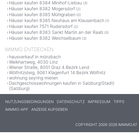
Häuser kaufen 8384 Minihof-Liebau
(3)
Häuser kaufen 8382 Mogersdorf
(2)
Häuser kaufen 8385 Mühlgraben
(0)
Häuser kaufen 8385 Neuhaus am Klausenbach
(1)
Häuser kaufen 7571 Rudersdorf
(2)
Häuser kaufen 8383 Sankt Martin an der Raab
(0)
Häuser kaufen 8382 Weichselbaum
(3)
IMMMO ENTDECKEN
hausverkauf in münzbach
Weikhartweg, 4030 Linz
Wiener Straße, 8051 Graz 4.Bezirk Lend
Wölfnitzsteig, 9061 Klagenfurt 14.Bezirk Wölfnitz
wohnung seyring mieten
Dachgeschosswohnungen kaufen in Salzburg(Stadt)
(Salzburg)
NUTZUNGSBEDINGUNGEN
DATENSCHUTZ
IMPRESSUM
TIPPS
IMMMO-APP
ANZEIGE AUFGEBEN
COPYRIGHT 2009-2026 IMMMO.AT