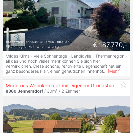
#
Mehrfamilienhaus
#
Garten
#
Keller
€ 187.770,-
#
Parkmöglichkeit
#
hell
#
ruhig
Mildes Klima - viele Sonnentage - Landidylle - Thermenregion -
all das und noch vieles mehr können Sie sich hier
verwirklichen. Diese schöne, renovierte Liegenschaft hat ein
ganz besonderes Flair, einen gemütlichen Innenhof
...
[
Mehr
]
Modernes Wohnkonzept mit eigenem Grundstück – schlüsselfertiges Zuhause in
8380
Jennersdorf
/ 30m² /
2 Zimmer