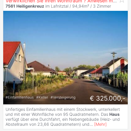
Verwirklichen Sie Ihren Wohntraum ? Anwesen mit viel Ausbaupotenzial
7561
Heiligenkreuz
im Lafnitztal / 94,94m² /
3 Zimmer
€ 325.000,-
#
Einfamilienhaus
#
Keller
#
Versteigerung
Unfertiges Einfamilienhaus mit einem Stockwerk, unterkellert
und mit einer Wohnfläche von 95 Quadratmetern. Das
Haus
verfügt über eine Durchfahrt, ein Nebengebäude (Heiz- und
Abstellraum von 23,66 Quadratmetern) und
...
[
Mehr
]