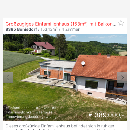
Großzügiges Einfamilienhaus (153m²) mit Balkon und Terrasse mit Weitblick ins Grüne in
8385
Bonisdorf
/ 153,13m² /
4 Zimmer
#
Einfamilienhaus
#
Balkon
#
Keller
#
Parkmöglichkeit
#
Terrasse
€ 389.000,-
#
renovierungsbedürftig
#
ruhig
Dieses großzügige Einfamilienhaus befindet sich in ruhiger