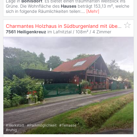
Lage in
Bonisdorf
. Es bietet einen traumhaften Weitblick ins
Grüne. Die Wohnfläche des
Hauses
beträgt 153,13 m², welche
sich in folgende Räumlichkeiten teilen:
...
[
Mehr
]
Charmantes Holzhaus in Südburgenland mit über 3.000m² Fläche, ideal für Autoliebhaber zum
7561
Heiligenkreuz
im Lafnitztal / 108m² /
4 Zimmer
#
Werkstatt
#
Parkmöglichkeit
#
Terrasse
#
ruhig