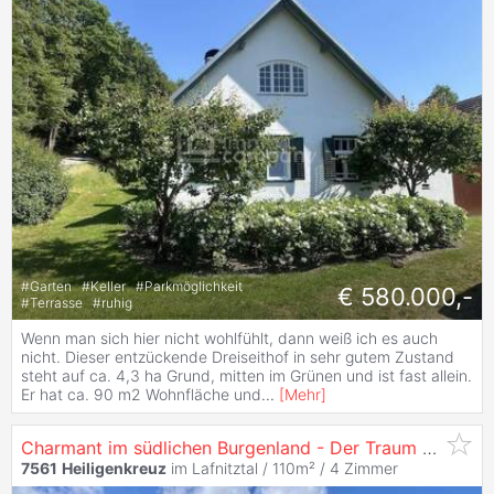
#
Garten
#
Keller
#
Parkmöglichkeit
€ 580.000,-
#
Terrasse
#
ruhig
Wenn man sich hier nicht wohlfühlt, dann weiß ich es auch
nicht. Dieser entzückende Dreiseithof in sehr gutem Zustand
steht auf ca. 4,3 ha Grund, mitten im Grünen und ist fast allein.
Er hat ca. 90 m2 Wohnfläche und
...
[
Mehr
]
Charmant im südlichen Burgenland - Der Traum vom Bauernhof
7561
Heiligenkreuz
im Lafnitztal / 110m² /
4 Zimmer