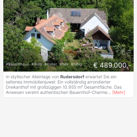
€ 489.000,-
#
Bauernhaus
#
Büro
#
Keller
#
hell
#
ruhig
In idyllischer Alleinlage von
Rudersdorf
erwartet Sie ein
seltenes Immobilienjuwel: Ein vollständig arrondierter
Dreikanthof mit großzügigen 10.955 m² Gesamtfläche. Das
Anwesen vereint authentischen Bauernhof-Charme
...
[
Mehr
]