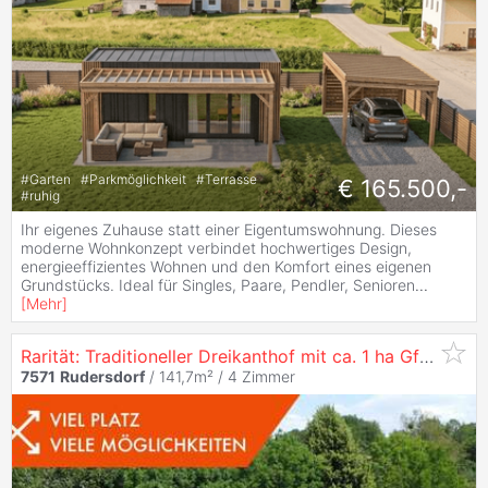
#
Garten
#
Parkmöglichkeit
#
Terrasse
€ 165.500,-
#
ruhig
Ihr eigenes Zuhause statt einer Eigentumswohnung. Dieses
moderne Wohnkonzept verbindet hochwertiges Design,
energieeffizientes Wohnen und den Komfort eines eigenen
Grundstücks. Ideal für Singles, Paare, Pendler, Senioren
...
[
Mehr
]
Rarität: Traditioneller Dreikanthof mit ca. 1 ha Gfl. in absoluter Alleinlage
7571
Rudersdorf
/ 141,7m² /
4 Zimmer