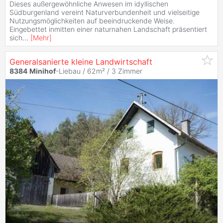
Dieses außergewöhnliche Anwesen im idyllischen
Südburgenland vereint Naturverbundenheit und vielseitige
Nutzungsmöglichkeiten auf beeindruckende Weise.
Eingebettet inmitten einer naturnahen Landschaft präsentiert
sich
...
[
Mehr
]
Generalsanierte kleine Landwirtschaft
8384
Minihof
-Liebau / 62m² /
3 Zimmer