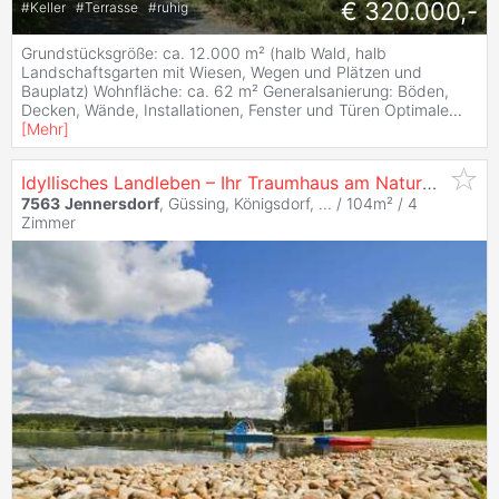
€ 320.000,-
#
Keller
#
Terrasse
#
ruhig
Grundstücksgröße: ca. 12.000 m² (halb Wald, halb
Landschaftsgarten mit Wiesen, Wegen und Plätzen und
Bauplatz) Wohnfläche: ca. 62 m² Generalsanierung: Böden,
Decken, Wände, Installationen, Fenster und Türen Optimale
...
[
Mehr
]
Idyllisches Landleben – Ihr Traumhaus am Naturbadesee Königsdorf!
7563
Jennersdorf
, Güssing, Königsdorf, ... / 104m² /
4
Zimmer