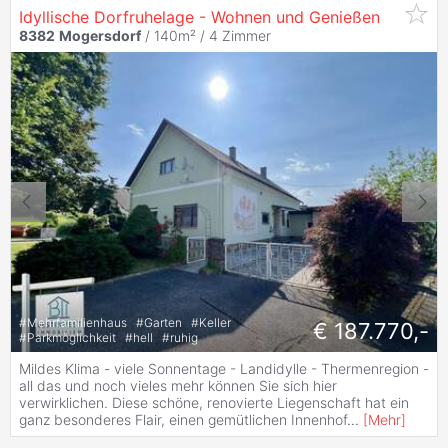
Idyllische Dorfruhelage - Wohnen und Genießen
8382
Mogersdorf
/ 140m² /
4 Zimmer
#
Mehrfamilienhaus
#
Garten
#
Keller
€ 187.770,-
#
Parkmöglichkeit
#
hell
#
ruhig
Mildes Klima - viele Sonnentage - Landidylle - Thermenregion -
all das und noch vieles mehr können Sie sich hier
verwirklichen. Diese schöne, renovierte Liegenschaft hat ein
ganz besonderes Flair, einen gemütlichen Innenhof
...
[
Mehr
]