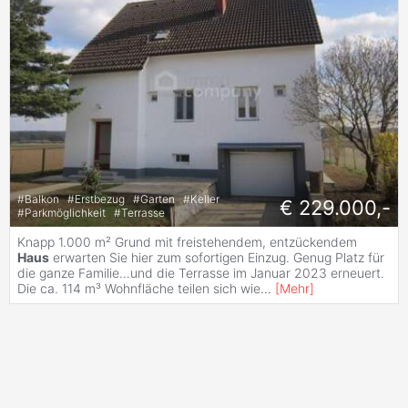
#
Balkon
#
Erstbezug
#
Garten
#
Keller
€ 229.000,-
#
Parkmöglichkeit
#
Terrasse
Knapp 1.000 m² Grund mit freistehendem, entzückendem
Haus
erwarten Sie hier zum sofortigen Einzug. Genug Platz für
die ganze Familie…und die Terrasse im Januar 2023 erneuert.
Die ca. 114 m³ Wohnfläche teilen sich wie
...
[
Mehr
]