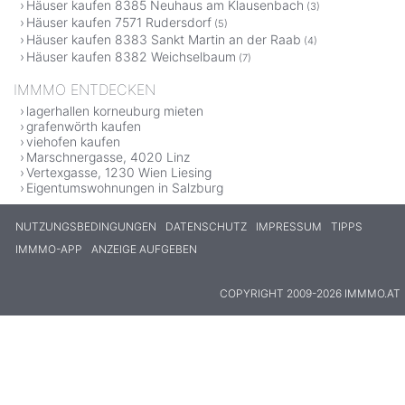
Häuser kaufen 8385 Neuhaus am Klausenbach
(3)
Häuser kaufen 7571 Rudersdorf
(5)
Häuser kaufen 8383 Sankt Martin an der Raab
(4)
Häuser kaufen 8382 Weichselbaum
(7)
IMMMO ENTDECKEN
lagerhallen korneuburg mieten
grafenwörth kaufen
viehofen kaufen
Marschnergasse, 4020 Linz
Vertexgasse, 1230 Wien Liesing
Eigentumswohnungen in Salzburg
NUTZUNGSBEDINGUNGEN
DATENSCHUTZ
IMPRESSUM
TIPPS
IMMMO-APP
ANZEIGE AUFGEBEN
COPYRIGHT 2009-2026 IMMMO.AT