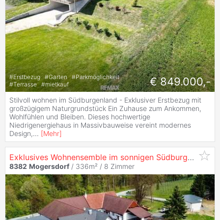
#
Erstbezug
#
Garten
#
Parkmöglichkeit
€ 849.000,-
#
Terrasse
#
mietkauf
Stilvoll wohnen im Südburgenland - Exklusiver Erstbezug mit
großzügigem Naturgrundstück Ein Zuhause zum Ankommen,
Wohlfühlen und Bleiben. Dieses hochwertige
Niedrigenergiehaus in Massivbauweise vereint modernes
Design,
...
[
Mehr
]
Exklusives Wohnensemble im sonnigen Südburgenland: Zwei Wohneinheiten auf über 3.500 m² Grund
8382
Mogersdorf
/ 336m² /
8 Zimmer