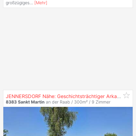
großzügiges
...
[
Mehr
]
JENNERSDORF Nähe: Geschichtsträchtiger Arkadenhof im Südburgenland mit 2 ha arrondiertem Grund. RUHIGE ERHÖHTE SONNENLAGE!
8383
Sankt
Martin
an der Raab / 300m² /
9 Zimmer