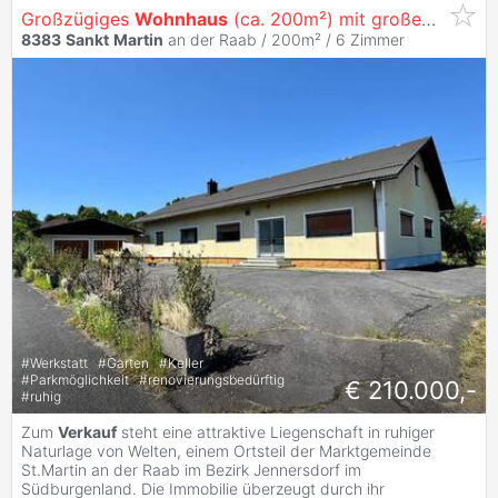
Großzügiges
Wohnhaus
(ca. 200m²) mit großem Garten, Garage und Nebengebäude in Welten - St. Martin
8383
Sankt
Martin
an der Raab / 200m² /
6 Zimmer
#
Werkstatt
#
Garten
#
Keller
#
Parkmöglichkeit
#
renovierungsbedürftig
€ 210.000,-
#
ruhig
Zum
Verkauf
steht eine attraktive Liegenschaft in ruhiger
Naturlage von Welten, einem Ortsteil der Marktgemeinde
St.Martin an der Raab im Bezirk Jennersdorf im
Südburgenland. Die Immobilie überzeugt durch ihr