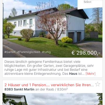
€ 298.000,-
#
Garten
#
Parkmöglichkeit
#
ruhig
Dieses ländlich gelegene Familienhaus bietet viele
Möglichkeiten. Ein großer Garten, zwei Garagenplätze, sehr
ruhige Lage mit guter Infrastruktur und bei Bedarf eine
abtrennbare kleine Einliegerwohnung. Das
Haus
ist
...
[
Mehr
]
2 Häuser und 1 Pension.... verwirklichen Sie Ihren Traum hier...
8383
Sankt
Martin
an der Raab / 830m²