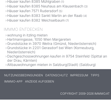
Häuser kaufen 8385 Mühlgraben
(1)
Häuser kaufen 8385 Neuhaus am Klausenbach
(3)
Häuser kaufen 7571 Rudersdorf
(5)
Häuser kaufen 8383 Sankt Martin an der Raab
(4)
Häuser kaufen 8382 Weichselbaum
(7)
IMMMO ENTDECKEN
wohnung in itzling mieten
Hartmanngasse, 1050 Wien Margareten
Grundstücke in 3970 Weitra (Gmünd, Niederösterreich)
Grundstücke in 2201 Gerasdorf bei Wien (Korneuburg,
Niederösterreich)
Dachgeschosswohnungen kaufen in 9754 Steinfeld (Spittal an
der Drau, Kärnten)
Altbauwohnungen mieten in Salzburg(Stadt) (Salzburg)
NUTZUNGSBEDINGUNGEN
DATENSCHUTZ
IMPRESSUM
TIPPS
IMMMO-APP
ANZEIGE AUFGEBEN
COPYRIGHT 2009-2026 IMMMO.AT