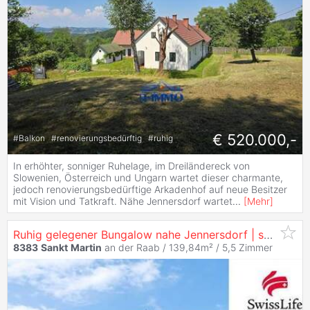
€ 520.000,-
#
Balkon
#
renovierungsbedürftig
#
ruhig
In erhöhter, sonniger Ruhelage, im Dreiländereck von
Slowenien, Österreich und Ungarn wartet dieser charmante,
jedoch renovierungsbedürftige Arkadenhof auf neue Besitzer
mit Vision und Tatkraft. Nähe Jennersdorf wartet
...
[
Mehr
]
Ruhig gelegener Bungalow nahe Jennersdorf | schönes Grundstück | getrennte Einliegerwohnung möglich
8383
Sankt
Martin
an der Raab / 139,84m² /
5,5 Zimmer