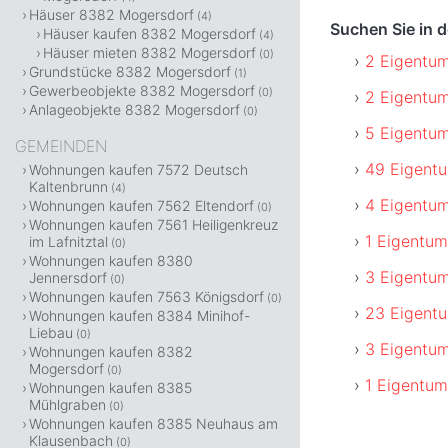
Häuser 8382 Mogersdorf
(4)
Suchen Sie in 
Häuser kaufen 8382 Mogersdorf
(4)
Häuser mieten 8382 Mogersdorf
(0)
2 Eigentum
Grundstücke 8382 Mogersdorf
(1)
Gewerbeobjekte 8382 Mogersdorf
(0)
2 Eigentu
Anlageobjekte 8382 Mogersdorf
(0)
5 Eigentu
GEMEINDEN
49 Eigent
Wohnungen kaufen 7572 Deutsch
Kaltenbrunn
(4)
4 Eigentu
Wohnungen kaufen 7562 Eltendorf
(0)
Wohnungen kaufen 7561 Heiligenkreuz
1 Eigentum
im Lafnitztal
(0)
Wohnungen kaufen 8380
3 Eigentu
Jennersdorf
(0)
Wohnungen kaufen 7563 Königsdorf
(0)
23 Eigent
Wohnungen kaufen 8384 Minihof-
Liebau
(0)
3 Eigentu
Wohnungen kaufen 8382
Mogersdorf
(0)
1 Eigentum
Wohnungen kaufen 8385
Mühlgraben
(0)
Wohnungen kaufen 8385 Neuhaus am
Klausenbach
(0)