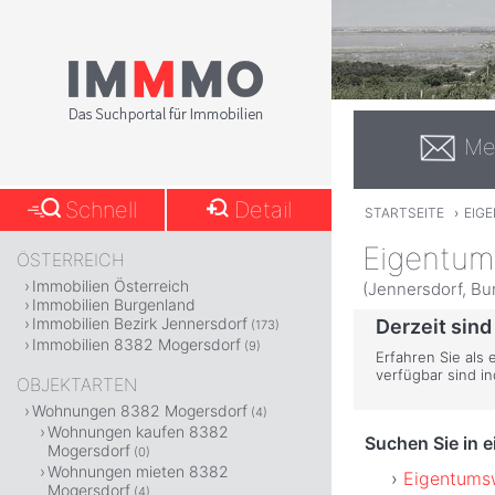
Me
Schnell
Detail
STARTSEITE
›
EIG
Eigentum
ÖSTERREICH
Immobilien Österreich
(Jennersdorf, Bu
Immobilien Burgenland
Immobilien Bezirk Jennersdorf
Derzeit sind
(173)
Immobilien 8382 Mogersdorf
(9)
Erfahren Sie als
verfügbar sind i
OBJEKTARTEN
Wohnungen 8382 Mogersdorf
(4)
Wohnungen kaufen 8382
Suchen Sie in 
Mogersdorf
(0)
Wohnungen mieten 8382
Eigentums
Mogersdorf
(4)