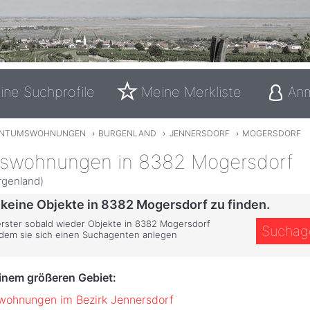
ine Suchprofile
Meine Merkliste
An
ENTUMSWOHNUNGEN
›
BURGENLAND
›
JENNERSDORF
›
MOGERSDORF
swohnungen in 8382 Mogersdorf
rgenland)
 keine Objekte in 8382 Mogersdorf zu finden.
 erster sobald wieder Objekte in 8382 Mogersdorf
Suchag
ndem sie sich einen Suchagenten anlegen
einem größeren Gebiet:
wohnungen im Bezirk Jennersdorf