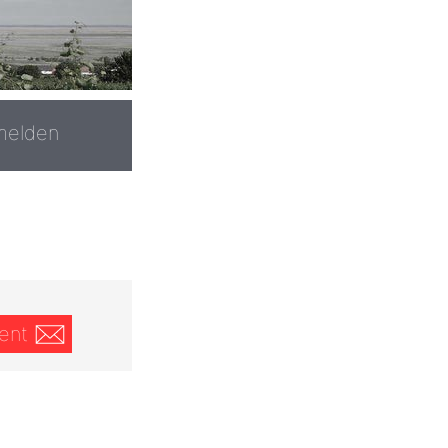
melden
ent