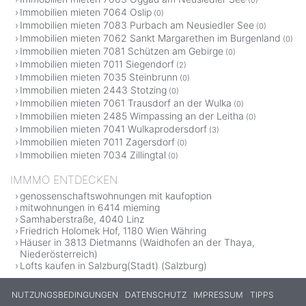
Immobilien mieten 7064 Oslip
(0)
Immobilien mieten 7083 Purbach am Neusiedler See
(0)
Immobilien mieten 7062 Sankt Margarethen im Burgenland
(0)
Immobilien mieten 7081 Schützen am Gebirge
(0)
Immobilien mieten 7011 Siegendorf
(2)
Immobilien mieten 7035 Steinbrunn
(0)
Immobilien mieten 2443 Stotzing
(0)
Immobilien mieten 7061 Trausdorf an der Wulka
(0)
Immobilien mieten 2485 Wimpassing an der Leitha
(0)
Immobilien mieten 7041 Wulkaprodersdorf
(3)
Immobilien mieten 7011 Zagersdorf
(0)
Immobilien mieten 7034 Zillingtal
(0)
IMMMO ENTDECKEN
genossenschaftswohnungen mit kaufoption
mitwohnungen in 6414 mieming
Samhaberstraße, 4040 Linz
Friedrich Holomek Hof, 1180 Wien Währing
Häuser in 3813 Dietmanns (Waidhofen an der Thaya,
Niederösterreich)
Lofts kaufen in Salzburg(Stadt) (Salzburg)
NUTZUNGSBEDINGUNGEN
DATENSCHUTZ
IMPRESSUM
TIPPS