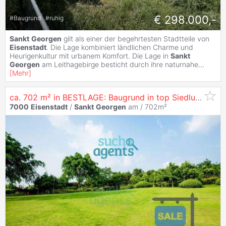
€ 298.000,-
#
Baugrund
#
ruhig
Sankt
Georgen
gilt als einer der begehrtesten Stadtteile von
Eisenstadt
. Die Lage kombiniert ländlichen Charme und
Heurigenkultur mit urbanem Komfort. Die Lage in
Sankt
Georgen
am Leithagebirge besticht durch ihre naturnahe
...
[
Mehr
]
ca. 702 m² in BESTLAGE: Baugrund in top Siedlungslage mit Fernblick und Zentrumsnähe
7000
Eisenstadt
/
Sankt
Georgen
am / 702m²