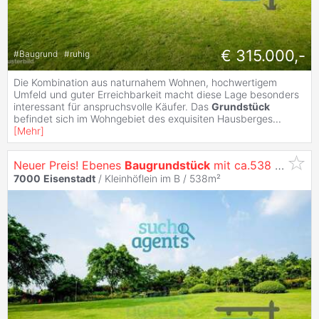
€ 315.000,-
#
Baugrund
#
ruhig
Die Kombination aus naturnahem Wohnen, hochwertigem
Umfeld und guter Erreichbarkeit macht diese Lage besonders
interessant für anspruchsvolle Käufer. Das
Grundstück
befindet sich im Wohngebiet des exquisiten Hausberges
...
[
Mehr
]
Neuer Preis! Ebenes
Baugrundstück
mit ca.538 m² in Siedlungslage und Zentrumsnähe ohne Bauzwang
7000
Eisenstadt
/ Kleinhöflein im B / 538m²