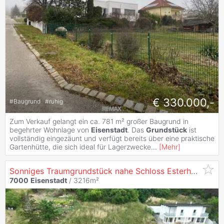
€ 330.000,-
#
Baugrund
#
ruhig
Zum Verkauf gelangt ein ca. 781 m² großer Baugrund in
begehrter Wohnlage von
Eisenstadt
. Das
Grundstück
ist
vollständig eingezäunt und verfügt bereits über eine praktische
Gartenhütte, die sich ideal für Lagerzwecke
...
[
Mehr
]
Sonniges Traumgrundstück nahe Schloss Esterházy
7000
Eisenstadt
/ 3216m²