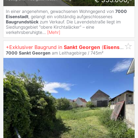
In einer angenehmen, gewachsenen Wohngegend von
7000
Eisenstadt
, gelangt ein vollständig aufgeschlossenes
Baugrundstück
zum Verkauf. Die Lavendelstraße liegt im
Siedlungsgebiet "obere Kirchtaläcker" – eine
verkehrsberuhigte
...
[
Mehr
]
+Exklusiver Baugrund in
Sankt
Georgen
(
Eisenstadt
) –
7000
Sankt
Georgen
am Leithagebirge / 745m²