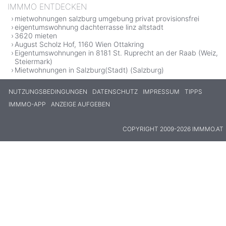
IMMMO ENTDECKEN
mietwohnungen salzburg umgebung privat provisionsfrei
eigentumswohnung dachterrasse linz altstadt
3620 mieten
August Scholz Hof, 1160 Wien Ottakring
Eigentumswohnungen in 8181 St. Ruprecht an der Raab (Weiz,
Steiermark)
Mietwohnungen in Salzburg(Stadt) (Salzburg)
NUTZUNGSBEDINGUNGEN
DATENSCHUTZ
IMPRESSUM
TIPPS
IMMMO-APP
ANZEIGE AUFGEBEN
COPYRIGHT 2009-2026 IMMMO.AT