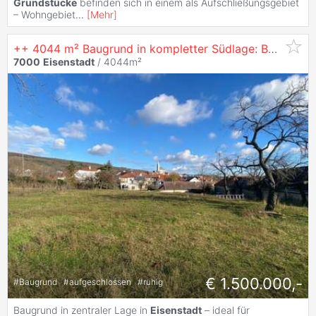
Grundstücke
befinden sich in einem als Aufschließungsgebiet
– Wohngebiet
...
[
Mehr
]
++ 4044 m² Baugrund in kompletter Südlage: Bauträger gesucht! I MB IMMOBILIEN ++
7000
Eisenstadt
/ 4044m²
€ 1.500.000,-
#
Baugrund
#
aufgeschlossen
#
ruhig
Baugrund in zentraler Lage in
Eisenstadt
– ideal für