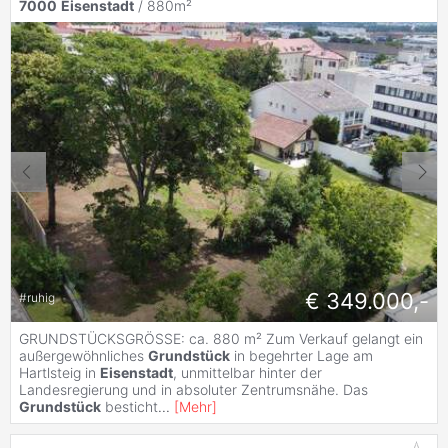
7000
Eisenstadt
/ 880m²
€ 349.000,-
#
ruhig
GRUNDSTÜCKSGRÖSSE: ca. 880 m² Zum Verkauf gelangt ein
außergewöhnliches
Grundstück
in begehrter Lage am
Hartlsteig in
Eisenstadt
, unmittelbar hinter der
Landesregierung und in absoluter Zentrumsnähe. Das
Grundstück
besticht
...
[
Mehr
]