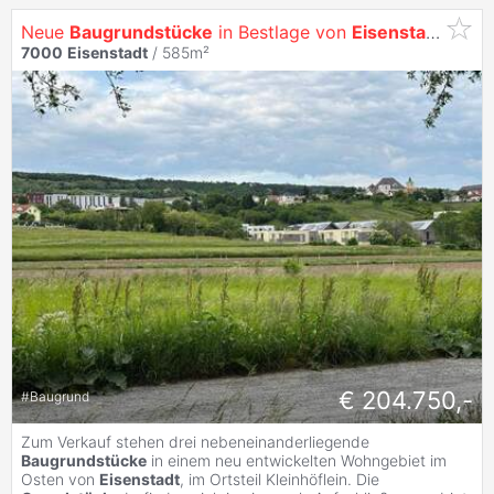
Neue
Baugrundstücke
in Bestlage von
Eisenstadt
7000
Eisenstadt
/ 585m²
€ 204.750,-
#
Baugrund
Zum Verkauf stehen drei nebeneinanderliegende
Baugrundstücke
in einem neu entwickelten Wohngebiet im
Osten von
Eisenstadt
, im Ortsteil Kleinhöflein. Die