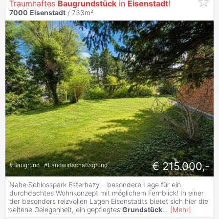
Traumhaftes
Baugrundstück
in
Eisenstadt
!
7000
Eisenstadt
/ 733m²
€ 215.000,-
#
Baugrund
#
Landwirtschaftsgrund
Nahe Schlosspark Esterhazy – besondere Lage für ein
durchdachtes Wohnkonzept mit möglichem Fernblick! In einer
der besonders reizvollen Lagen Eisenstadts bietet sich hier die
seltene Gelegenheit, ein gepflegtes
Grundstück
...
[
Mehr
]