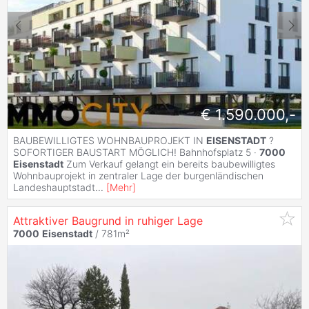
€ 1.590.000,-
BAUBEWILLIGTES WOHNBAUPROJEKT IN
EISENSTADT
?
SOFORTIGER BAUSTART MÖGLICH! Bahnhofsplatz 5 ·
7000
Eisenstadt
Zum Verkauf gelangt ein bereits baubewilligtes
Wohnbauprojekt in zentraler Lage der burgenländischen
Landeshauptstadt
...
[
Mehr
]
Attraktiver Baugrund in ruhiger Lage
7000
Eisenstadt
/ 781m²