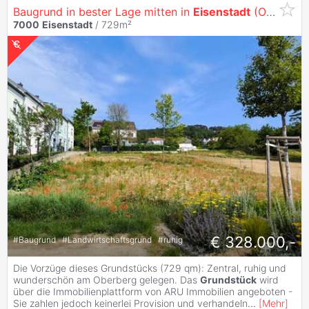
Baugrund in bester Lage mitten in
Eisenstadt
(Oberberg) - 729 qm (GST 3474/2, KG 30008) (Provisionsfrei)
7000
Eisenstadt
/ 729m²
€ 328.000,-
#
Baugrund
#
Landwirtschaftsgrund
#
ruhig
Die Vorzüge dieses Grundstücks (729 qm): Zentral, ruhig und
wunderschön am Oberberg gelegen. Das
Grundstück
wird
über die Immobilienplattform von ARU Immobilien angeboten -
Sie zahlen jedoch keinerlei Provision und verhandeln
...
[
Mehr
]