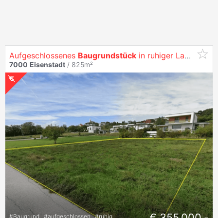
Aufgeschlossenes
Baugrundstück
in ruhiger Lage ohne Bauzwang
7000
Eisenstadt
/ 825m²
€ 355.000,-
#
Baugrund
#
aufgeschlossen
#
ruhig