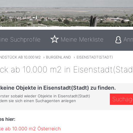
ine Suchprofile
Meine Merkliste
An
NDSTÜCK AB 10.000 M2
›
BURGENLAND
›
EISENSTADT(STADT)
ck ab 10.000 m2 in Eisenstadt(Stad
 keine Objekte in Eisenstadt(Stadt) zu finden.
erster sobald wieder Objekte in Eisenstadt(Stadt)
Suchag
ndem sie sich einen Suchagenten anlegen
s hier:
e ab 10.000 m2 Österreich