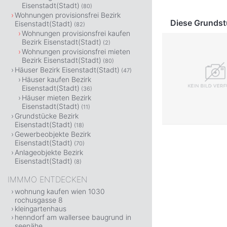
Eisenstadt(Stadt)
(80)
Wohnungen provisionsfrei Bezirk
Diese Grundst
Eisenstadt(Stadt)
(82)
Wohnungen provisionsfrei kaufen
Bezirk Eisenstadt(Stadt)
(2)
Wohnungen provisionsfrei mieten
Bezirk Eisenstadt(Stadt)
(80)
Häuser Bezirk Eisenstadt(Stadt)
(47)
Häuser kaufen Bezirk
Eisenstadt(Stadt)
(36)
Häuser mieten Bezirk
Eisenstadt(Stadt)
(11)
Grundstücke Bezirk
Eisenstadt(Stadt)
(18)
Gewerbeobjekte Bezirk
Eisenstadt(Stadt)
(70)
Anlageobjekte Bezirk
Eisenstadt(Stadt)
(8)
IMMMO ENTDECKEN
wohnung kaufen wien 1030
rochusgasse 8
kleingartenhaus
henndorf am wallersee baugrund in
seenähe