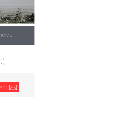
melden
t)
ent