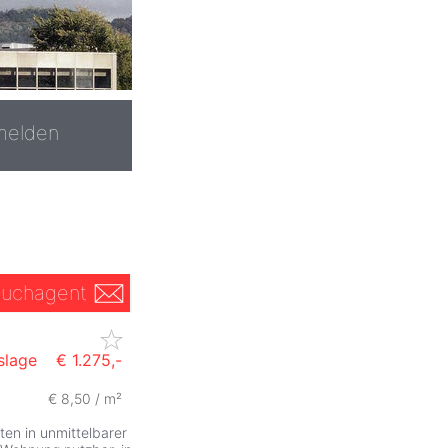
melden
uchagent
slage
€ 1.275,-
€ 8,50 / m²
ZurÃ
ten in unmittelbarer