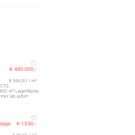
€ 490.000,-
€ 995,93 / m²
ACTS
 492 m² Lagerfläche:
min: ab sofort
slage
€ 1.530,-