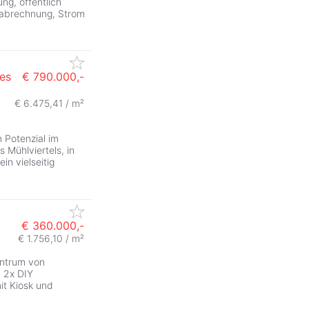
ng, öffentlich
nabrechnung, Strom
es
€ 790.000,-
€ 6.475,41 / m²
ZurÃ
 Potenzial im
 Mühlviertels, in
ein vielseitig
€ 360.000,-
€ 1.756,10 / m²
entrum von
, 2x DIY
it Kiosk und