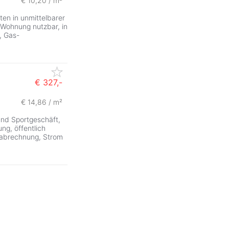
€ 10,20 / m²
ten in unmittelbarer
s Wohnung nutzbar, in
, Gas-
€ 327,-
€ 14,86 / m²
und Sportgeschäft,
ng, öffentlich
nabrechnung, Strom