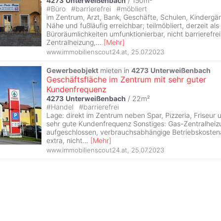
4273
Unterweißenbach
/ 150m²
#
Büro
#
barrierefrei
#
möbliert
im Zentrum, Arzt, Bank, Geschäfte, Schulen, Kindergär
Nähe und fußläufig erreichbar; teilmöbliert, derzeit al
Büroräumlichkeiten umfunktionierbar, nicht barrierefrei
Zentralheizung,
...
[
Mehr
]
www.immobilienscout24.at
,
25.07.2023
Gewerbeobjekt
mieten in
4273
Unterweißenbach
Geschäftsfläche im Zentrum mit sehr guter
Kundenfrequenz
4273
Unterweißenbach
/ 22m²
#
Handel
#
barrierefrei
Lage: direkt im Zentrum neben Spar, Pizzeria, Friseur 
sehr gute Kundenfrequenz Sonstiges: Gas-Zentralheizu
aufgeschlossen, verbrauchsabhängige Betriebskoste
extra, nicht
...
[
Mehr
]
www.immobilienscout24.at
,
25.07.2023