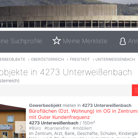
ine Suchprofile
Meine Merkliste
An
ERBEOBJEKTE
›
OBERÖSTERREICH
›
FREISTADT
›
UNTERWEISSENBACH
bjekte in 4273 Unterweißenbach
sterreich)
S
Gewerbeobjekt
mieten in
4273
Unterweißenbach
Büroflächen (Dzt. Wohnung) im OG in Zentrum
mit Guter Kundenfrequenz
4273
Unterweißenbach
/ 150m²
#
Büro
#
barrierefrei
#
möbliert
im Zentrum, Arzt, Bank, Geschäfte, Schulen, Kindergär