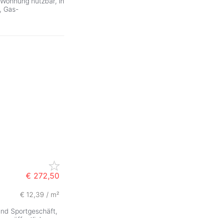
s Wohnung nutzbar, in
, Gas-
€ 272,50
€ 12,39 / m²
ZurÃ
und Sportgeschäft,