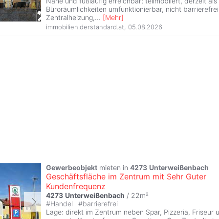
Nähe und fußläufig erreichbar; teilmöbliert, derzeit al
Büroräumlichkeiten umfunktionierbar, nicht barrierefrei
Zentralheizung,
...
[
Mehr
]
immobilien.derstandard.at
,
05.08.2026
Gewerbeobjekt
mieten in
4273
Unterweißenbach
Geschäftsfläche im Zentrum mit Sehr Guter
Kundenfrequenz
4273
Unterweißenbach
/ 22m²
#
Handel
#
barrierefrei
Lage: direkt im Zentrum neben Spar, Pizzeria, Friseur 