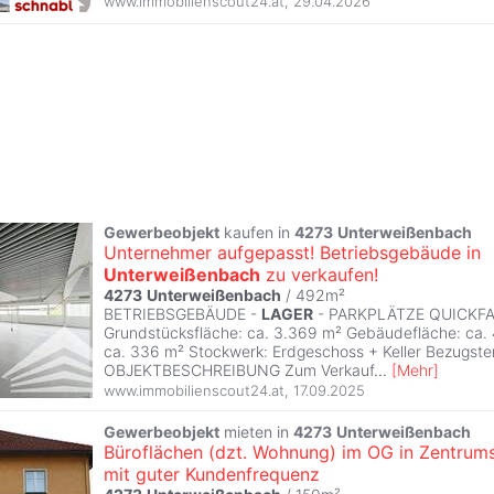
www.immobilienscout24.at
,
29.04.2026
Gewerbeobjekt
kaufen in
4273
Unterweißenbach
Unternehmer aufgepasst! Betriebsgebäude in
Unterweißenbach
zu verkaufen!
4273
Unterweißenbach
/ 492m²
BETRIEBSGEBÄUDE -
LAGER
- PARKPLÄTZE QUICKF
Grundstücksfläche: ca. 3.369 m² Gebäudefläche: ca.
ca. 336 m² Stockwerk: Erdgeschoss + Keller Bezugster
OBJEKTBESCHREIBUNG Zum Verkauf
...
[
Mehr
]
www.immobilienscout24.at
,
17.09.2025
Gewerbeobjekt
mieten in
4273
Unterweißenbach
Büroflächen (dzt. Wohnung) im OG in Zentrum
mit guter Kundenfrequenz