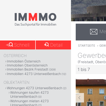
Me
Schnell
Detail
STARTSEITE
›
GEW
Gewerbeo
ÖSTERREICH
Immobilien Österreich
(Freistadt, Oberö
Immobilien Oberösterreich
1 bis 7
Immobilien Bezirk Freistadt
(309)
Immobilien 4273 Unterweißenbach
(12)
OBJEKTARTEN
Wohnungen 4273 Unterweißenbach
(2)
Wohnungen kaufen 4273
Unterweißenbach
(0)
Wohnungen mieten 4273
Unterweißenbach
(2)