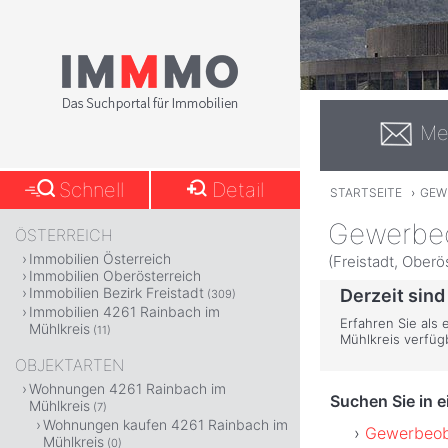
Me
Schnell
Detail
STARTSEITE
›
GEW
Gewerbeo
ÖSTERREICH
Immobilien Österreich
(Freistadt, Oberö
Immobilien Oberösterreich
Immobilien Bezirk Freistadt
Derzeit sind
(309)
Immobilien 4261 Rainbach im
Erfahren Sie als 
Mühlkreis
(11)
Mühlkreis verfüg
OBJEKTARTEN
Wohnungen 4261 Rainbach im
Suchen Sie in 
Mühlkreis
(7)
Wohnungen kaufen 4261 Rainbach im
Gewerbeobj
Mühlkreis
(0)