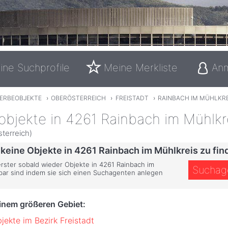
ine Suchprofile
Meine Merkliste
An
ERBEOBJEKTE
›
OBERÖSTERREICH
›
FREISTADT
›
RAINBACH IM MÜHLKRE
bjekte in 4261 Rainbach im Mühlkr
sterreich)
 keine Objekte in 4261 Rainbach im Mühlkreis zu fin
erster sobald wieder Objekte in 4261 Rainbach im
Suchag
bar sind indem sie sich einen Suchagenten anlegen
einem größeren Gebiet:
ekte im Bezirk Freistadt