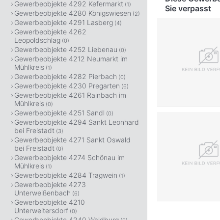
Gewerbeobjekte 4292 Kefermarkt
(1)
Sie verpasst
Gewerbeobjekte 4280 Königswiesen
(2)
Gewerbeobjekte 4291 Lasberg
(4)
Gewerbeobjekte 4262
Leopoldschlag
(0)
Gewerbeobjekte 4252 Liebenau
(0)
Gewerbeobjekte 4212 Neumarkt im
Mühlkreis
(1)
Gewerbeobjekte 4282 Pierbach
(0)
Gewerbeobjekte 4230 Pregarten
(6)
Gewerbeobjekte 4261 Rainbach im
Mühlkreis
(0)
Gewerbeobjekte 4251 Sandl
(0)
Gewerbeobjekte 4294 Sankt Leonhard
bei Freistadt
(3)
Gewerbeobjekte 4271 Sankt Oswald
bei Freistadt
(0)
Gewerbeobjekte 4274 Schönau im
Mühlkreis
(1)
Gewerbeobjekte 4284 Tragwein
(1)
Gewerbeobjekte 4273
Unterweißenbach
(6)
Gewerbeobjekte 4210
Unterweitersdorf
(0)
Gewerbeobjekte 4240 Waldburg