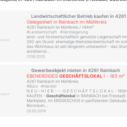
Landwirtschaftlicher Betrieb kaufen in 426
Gelegenheit in Rainbach im Mühlkreis
4261 Rainbach im Mühlkreis / 144m²
#
Landwirtschaft
#
Versteigerung
land- und forstwirtschaftlich genutzte Liegenschaft 
292 qm Grund: ehemalige Kleinstlandwirtschaft im sc
das Wohnhaus ist seit längerem unbewohnt - das Grun
annähernd...
17.09.2025
Gewerbeobjekt
mieten in 4261 Rainbach
EBENERDIGES
GESCHÄFTSLOKAL
! - 185 m²
4261 Rainbach im Mühlkreis
#
Büro
#
Handel
N E U - H I E R - - - G E S C H Ä F T S L O K A L - 185m²
KAUFEN -
Geschäftslokal
in RAINBACH bei Freistadt 
Marktplatz. Im ERDGESCHOß in parifiziertem Gebäude
Büroraum...
20.05.2016