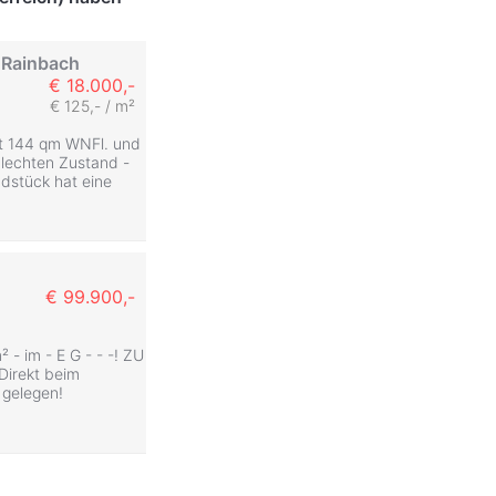
1 Rainbach
€ 18.000,-
€ 125,- / m²
mit 144 qm WNFl. und
hlechten Zustand -
dstück hat eine
€ 99.900,-
 - im - E G - - -! ZU
Direkt beim
 gelegen!