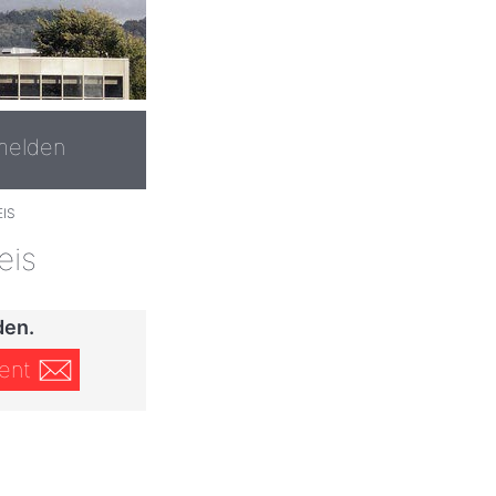
melden
IS
eis
den.
ent