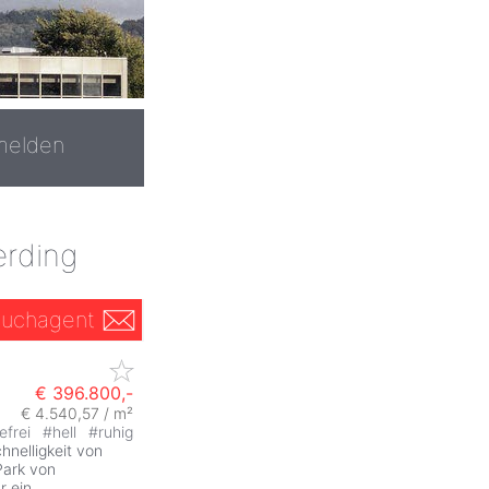
melden
erding
uchagent
€ 396.800,-
€ 4.540,57 / m²
refrei
#
hell
#
ruhig
hnelligkeit von
Park von
r ein