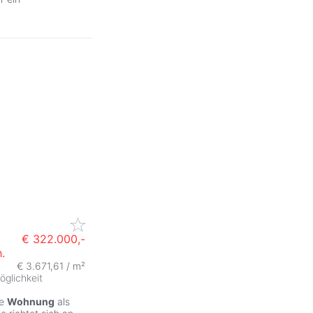
€ 322.000,-
.
€ 3.671,61 / m²
glichkeit
re
Wohnung
als