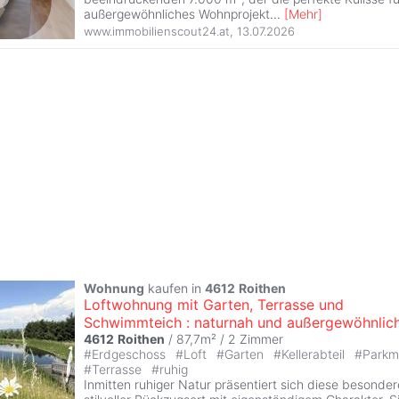
außergewöhnliches Wohnprojekt
...
[
Mehr
]
www.immobilienscout24.at
,
13.07.2026
Wohnung
kaufen in
4612
Roithen
Loftwohnung mit Garten, Terrasse und
Schwimmteich : naturnah und außergewöhnlich
4612
Roithen
/ 87,7m² /
2 Zimmer
#
Erdgeschoss
#
Loft
#
Garten
#
Kellerabteil
#
Parkmö
#
Terrasse
#
ruhig
Inmitten ruhiger Natur präsentiert sich diese besonde