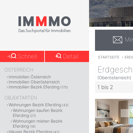
Me
Schnell
Detail
STARTSEITE
›
ERD
Erdgesch
ÖSTERREICH
Immobilien Österreich
(Oberösterreich)
Immobilien Oberösterreich
1 bis 2
Immobilien Bezirk Eferding
(175)
OBJEKTARTEN
Wohnungen Bezirk Eferding
(43)
Wohnungen kaufen Bezirk
Eferding
(27)
Wohnungen mieten Bezirk
Eferding
(16)
Häuser Bezirk Eferding
(42)