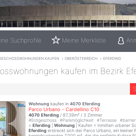
ine Suchprofile
Meine Merkliste
An
GESCHOSSWOHNUNGEN KAUFEN
›
OBERÖSTERREICH
›
EFERDING
osswohnungen kaufen im Bezirk Ef
S
Wohnung
kaufen in
4070
Eferding
Parco Urbano - Cardellino C10
4070
Eferding
/ 87,39m² /
3 Zimmer
#
Erdgeschoss
#
Parkmöglichkeit
#
Terrasse
#
barrie
>
Eferding
|
Wohnung
| Kaufen < Inmitten urbaner Sc
Eferding
erstreckt sich der Parco Urbano, ein kleiner 
beeindruckenden 7.000 m², der die perfekte Kulisse fü