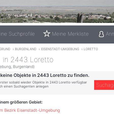
ine Suchprofile
Meine Merkliste
An
GRUND
›
BURGENLAND
›
EISENSTADT-UMGEBUNG
›
LORETTO
 in 2443 Loretto
ebung, Burgenland)
 keine Objekte in 2443 Loretto zu finden.
erster sobald wieder Objekte in 2443 Loretto verfügbar
Suchag
ich einen Suchagenten anlegen
einem größeren Gebiet:
im Bezirk Eisenstadt-Umgebung