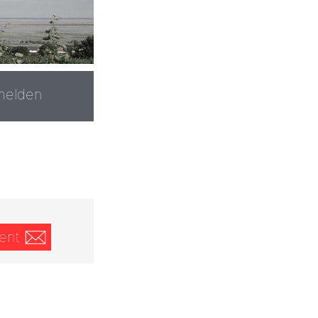
melden
ent