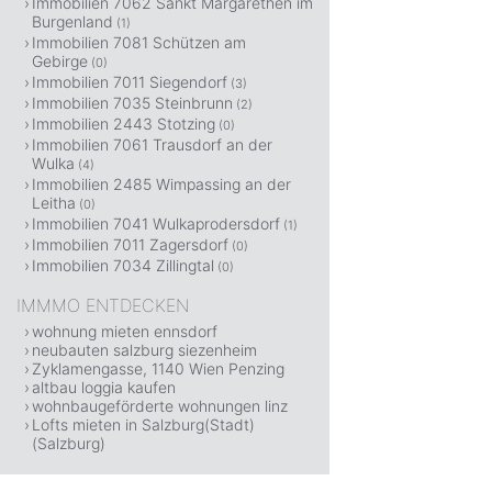
Immobilien 7062 Sankt Margarethen im
Burgenland
(1)
Immobilien 7081 Schützen am
Gebirge
(0)
Immobilien 7011 Siegendorf
(3)
Immobilien 7035 Steinbrunn
(2)
Immobilien 2443 Stotzing
(0)
Immobilien 7061 Trausdorf an der
Wulka
(4)
Immobilien 2485 Wimpassing an der
Leitha
(0)
Immobilien 7041 Wulkaprodersdorf
(1)
Immobilien 7011 Zagersdorf
(0)
Immobilien 7034 Zillingtal
(0)
IMMMO ENTDECKEN
wohnung mieten ennsdorf
neubauten salzburg siezenheim
Zyklamengasse, 1140 Wien Penzing
altbau loggia kaufen
wohnbaugeförderte wohnungen linz
Lofts mieten in Salzburg(Stadt)
(Salzburg)