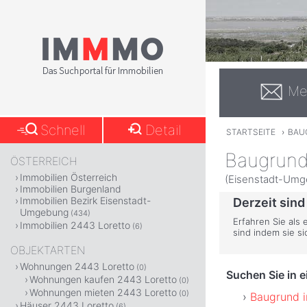
Me
Schnell
Detail
STARTSEITE
›
BAU
Baugrund
ÖSTERREICH
Immobilien Österreich
(Eisenstadt-Umg
Immobilien Burgenland
Immobilien Bezirk Eisenstadt-
Derzeit sind
Umgebung
(434)
Erfahren Sie als 
Immobilien 2443 Loretto
(6)
sind indem sie s
OBJEKTARTEN
Wohnungen 2443 Loretto
(0)
Suchen Sie in 
Wohnungen kaufen 2443 Loretto
(0)
Wohnungen mieten 2443 Loretto
(0)
Baugrund 
Häuser 2443 Loretto
(6)