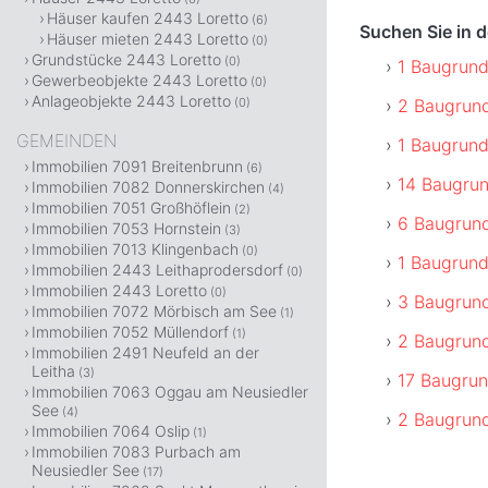
Häuser kaufen 2443 Loretto
(6)
Suchen Sie in 
Häuser mieten 2443 Loretto
(0)
Grundstücke 2443 Loretto
(0)
1 Baugrund
Gewerbeobjekte 2443 Loretto
(0)
Anlageobjekte 2443 Loretto
2 Baugrund
(0)
GEMEINDEN
1 Baugrund
Immobilien 7091 Breitenbrunn
(6)
14 Baugrun
Immobilien 7082 Donnerskirchen
(4)
Immobilien 7051 Großhöflein
(2)
6 Baugrund
Immobilien 7053 Hornstein
(3)
Immobilien 7013 Klingenbach
(0)
1 Baugrund
Immobilien 2443 Leithaprodersdorf
(0)
Immobilien 2443 Loretto
(0)
3 Baugrund
Immobilien 7072 Mörbisch am See
(1)
Immobilien 7052 Müllendorf
(1)
2 Baugrund
Immobilien 2491 Neufeld an der
Leitha
(3)
17 Baugrun
Immobilien 7063 Oggau am Neusiedler
See
(4)
2 Baugrund
Immobilien 7064 Oslip
(1)
Immobilien 7083 Purbach am
Neusiedler See
(17)