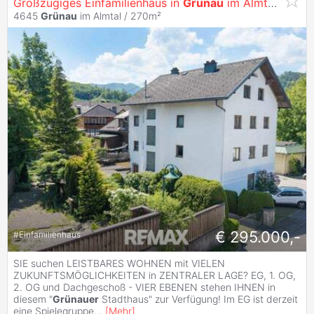
Großzügiges Einfamilienhaus in
Grünau
im Almtal - viel Potenzial zum Top-Preis!
4645
Grünau
im Almtal / 270m²
€ 295.000,-
#
Einfamilienhaus
SIE suchen LEISTBARES WOHNEN mit VIELEN
ZUKUNFTSMÖGLICHKEITEN in ZENTRALER LAGE? EG, 1. OG,
2. OG und Dachgeschoß - VIER EBENEN stehen IHNEN in
diesem "
Grünauer
Stadthaus" zur Verfügung! Im EG ist derzeit
eine Spielegruppe
...
[
Mehr
]