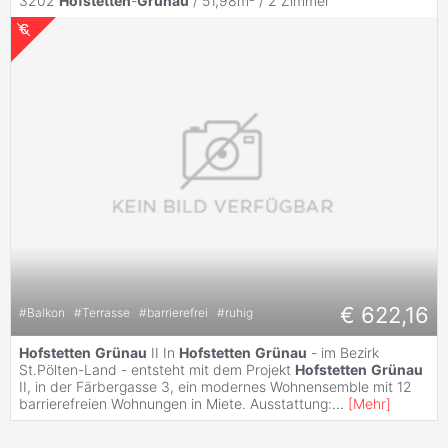
3202
Hofstetten
-
Grünau
/ 51,98m² /
2 Zimmer
€ 622,16
#
Balkon
#
Terrasse
#
barrierefrei
#
ruhig
Hofstetten
Grünau
II In
Hofstetten
Grünau
- im Bezirk
St.Pölten-Land - entsteht mit dem Projekt
Hofstetten
Grünau
II, in der Färbergasse 3, ein modernes Wohnensemble mit 12
barrierefreien Wohnungen in Miete. Ausstattung:
...
[
Mehr
]