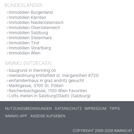
BUNDESLÄNDER
Immobilien Burgenland
Immobilien Kärnten
Immobilien Niederösterreich
Immobilien Oberösterreich
Immobilien Salzburg
Immobilien Steiermark
Immobilien Tirol
Immobilien Vorarlberg
Immobilien Wien
IMMMO ENTDECKEN
baugrund in thenning oö
mietwohnung knittelfeld st. margarethen 8720
einfamilienhaus in graz andritz gesucht
Marktgasse, 3100 St. Pölten
Reichenbachgasse, 1100 Wien Favoriten
Lofts mieten in Salzburg(Stadt) (Salzburg)
NUTZUNGSBEDINGUNGEN
DATENSCHUTZ
IMPRESSUM
TIPPS
IMMMO-APP
ANZEIGE AUFGEBEN
COPYRIGHT 2009-2026 IMMMO.AT