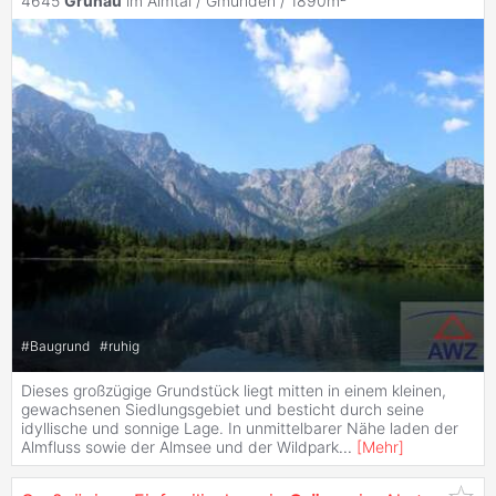
4645
Grünau
im Almtal / Gmunden / 1890m²
#
Baugrund
#
ruhig
Dieses großzügige Grundstück liegt mitten in einem kleinen,
gewachsenen Siedlungsgebiet und besticht durch seine
idyllische und sonnige Lage. In unmittelbarer Nähe laden der
Almfluss sowie der Almsee und der Wildpark
...
[
Mehr
]