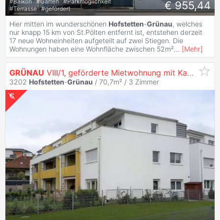
#
Balkon
#
Garten
#
Parkmöglichkeit
€ 955,44
#
Terrasse
#
gefördert
Hier mitten im wunderschönen
Hofstetten
-
Grünau
, welches
nur knapp 15 km von St.Pölten entfernt ist, entstehen derzeit
17 neue Wohneinheiten aufgeteilt auf zwei Stiegen. Die
Wohnungen haben eine Wohnfläche zwischen 52m²
...
[
Mehr
]
GRÜNAU
VIII/1, geförderte Mietwohnung mit Kaufoption, 2.OG, Top A/11, 1000/00011261/00001111
3202
Hofstetten
-
Grünau
/ 70,7m² /
3 Zimmer