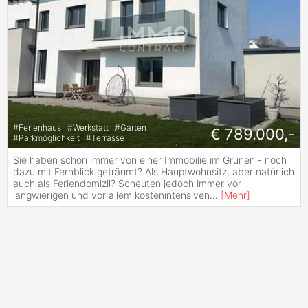
#
Ferienhaus
#
Werkstatt
#
Garten
€ 789.000,-
#
Parkmöglichkeit
#
Terrasse
Sie haben schon immer von einer Immobilie im Grünen - noch
dazu mit Fernblick geträumt? Als Hauptwohnsitz, aber natürlich
auch als Feriendomizil? Scheuten jedoch immer vor
langwierigen und vor allem kostenintensiven
...
[
Mehr
]