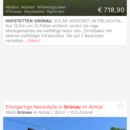
#
Balkon
#
Garten
#
Parkmöglichkeit
€ 718,90
#
Terrasse
#
barrierefrei
#
gefördert
HOFSTETTEN
-
GRÜNAU
, SOLAR VERSORGT IM PIELACHTAL.
Nur 15 Km von St.Pölten entfernt vereint die rege
Marktgemeinde die vielfältige Natur des „Dirndltales“ mit
ebenso vielfältiger Infrastruktur. Die auf 2 Baukörper
verteilten
...
[
Mehr
]
Einzigartige Naturidylle in
Grünau
im Almtal
4645
Grünau
im Almtal / 180m² /
10,5 Zimmer