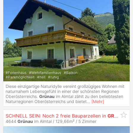
#
Ferienhaus
#
Mehrfamilienhaus
#
Balkon
#
Parkmöglichkeit
#
hell
#
ruhig
Diese einzigartige Naturidylle vereint großzügiges Wohnen mit
naturnahem Lebensgefühl in einer der schönsten Regionen
Oberösterreichs.
Grünau
im Almtal zählt zu den beliebtesten
Naturregionen Oberösterreichs und bietet
...
[
Mehr
]
SCHNELL SEIN: Noch 2 freie Bauparzellen in
GRÜNAU
!!
4644
Grünau
im Almtal / 129,66m² /
5 Zimmer