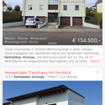
#
Balkon
#
Garten
#
Kellerabteil
€ 134.500,-
#
Parkmöglichkeit
#
ruhig
Diese charmante 3-Zimmer-Wohnung liegt in einer ruhigen
Siedlungsgasse am westlichen Rand der idyllischen Gemeinde
Hofstetten
-
Grünau
. Die Wohnung bietet auf ca. 64,24 m²
Wohnfläche ein angenehmes Raumgefühl und ist ideal
...
[
Mehr
]
Neuwertiges Traumhaus mit Fernblick
3202
Hofstetten
-
Grünau
/ 199m² /
5,5 Zimmer