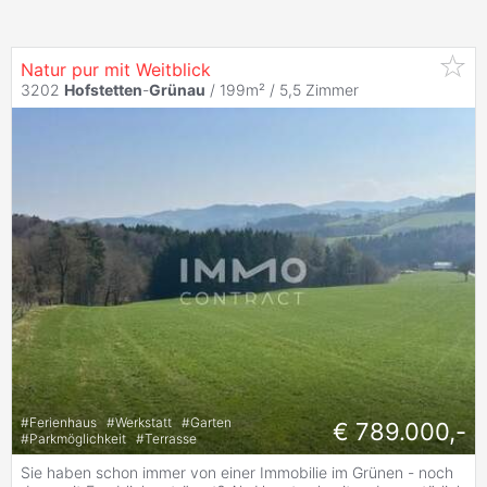
Natur pur mit Weitblick
3202
Hofstetten
-
Grünau
/ 199m² /
5,5 Zimmer
#
Ferienhaus
#
Werkstatt
#
Garten
€ 789.000,-
#
Parkmöglichkeit
#
Terrasse
Sie haben schon immer von einer Immobilie im Grünen - noch