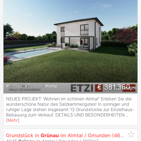
€ 381.360,-
#
Rohbau
#
Terrasse
#
ruhig
NEUES PROJEKT: Wohnen im schönen Almtal" Erleben Sie die
wunderschöne Natur des Salzkammergutes! In sonniger und
ruhiger Lage stehen insgesamt 13 Grundstücke zur Einzelhaus-
Bebauung zum Verkauf. DETAILS UND BESONDERHEITEN
...
[
Mehr
]
Grundstück in
Grünau
im Almtal / Gmunden (4645)