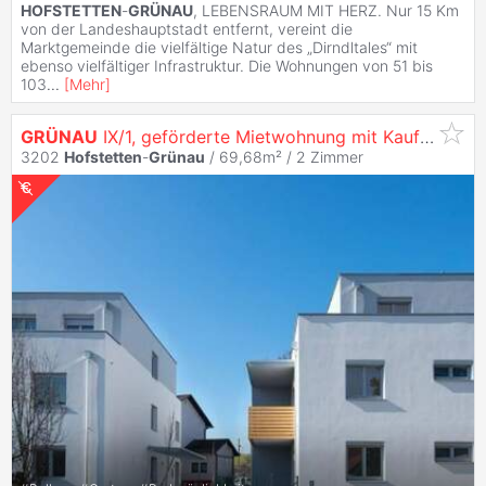
HOFSTETTEN
-
GRÜNAU
, LEBENSRAUM MIT HERZ. Nur 15 Km
von der Landeshauptstadt entfernt, vereint die
Marktgemeinde die vielfältige Natur des „Dirndltales“ mit
ebenso vielfältiger Infrastruktur. Die Wohnungen von 51 bis
103
...
[
Mehr
]
GRÜNAU
IX/1, geförderte Mietwohnung mit Kaufoption, Stiege 2 / TOP 204 - EG, 1000/00011901/00001204
3202
Hofstetten
-
Grünau
/ 69,68m² /
2 Zimmer