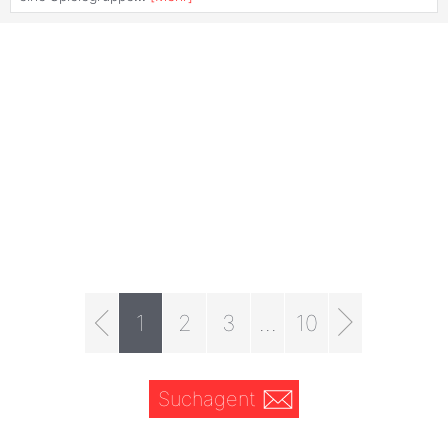
1
2
3
...
10
Suchagent