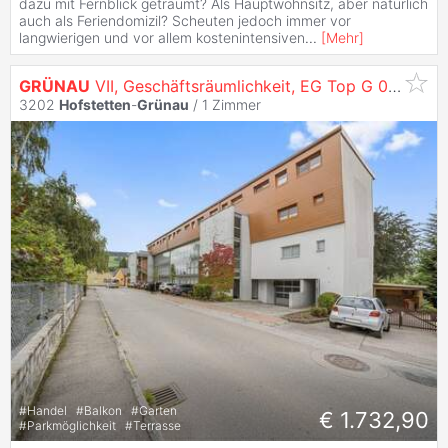
dazu mit Fernblick geträumt? Als Hauptwohnsitz, aber natürlich
auch als Feriendomizil? Scheuten jedoch immer vor
langwierigen und vor allem kostenintensiven
...
[
Mehr
]
GRÜNAU
VII, Geschäftsräumlichkeit, EG Top G 01, 1000/00010410/00002101
3202
Hofstetten
-
Grünau
/
1 Zimmer
#
Handel
#
Balkon
#
Garten
€ 1.732,90
#
Parkmöglichkeit
#
Terrasse