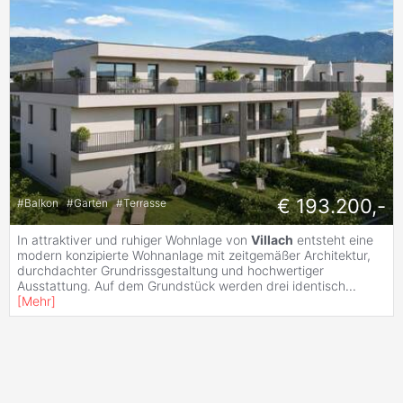
€ 193.200,-
#
Balkon
#
Garten
#
Terrasse
In attraktiver und ruhiger Wohnlage von
Villach
entsteht eine
modern konzipierte Wohnanlage mit zeitgemäßer Architektur,
durchdachter Grundrissgestaltung und hochwertiger
Ausstattung. Auf dem Grundstück werden drei identisch
...
[
Mehr
]