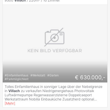
9500
Villach
/ 220m² /
10 Zimmer
#
Einfamilienhaus
#
Werkstatt
#
Garten
€ 630.000,-
#
Parkmöglichkeit
Tolles Einfamilienhaus in sonniger Lage über der Nebelgrenze
in
Villach
zu verkaufen Niedrigenergiehaus Photovoltaik
Luftwärmepumpe Regenwasserzisterne Doppelcaeport
Werkstattraum Nobilia Einbauküche Zusatzherd optional
...
[
Mehr
]