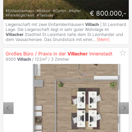
#
Einfamilienhaus
#
Balkon
#
Garten
#
Keller
€ 800.000,-
#
Parkmöglichkeit
#
Terrasse
Liegenschaft mit zwei Einfamilienhäusern
Villach
| St.Leonhard
Lage: Die Liegenschaft liegt in sehr guter Wohnlage im
Villacher
Stadtteil St.Leonhard nahe dem St.Leonharder und
dem Vassachersee. Das Grundstück mit einer
...
[
Mehr
]
Großes Büro / Praxis in der
Villacher
Innenstadt
9500
Villach
/ 122m² /
3 Zimmer