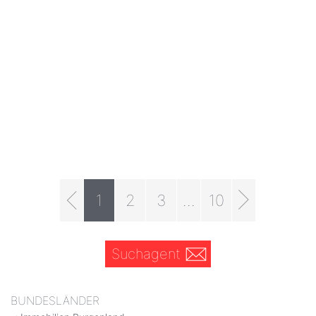
1
2
3
...
10
Suchagent
BUNDESLÄNDER