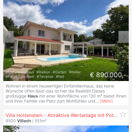
#
Einfamilienhaus
#
Balkon
#
Garten
#
Keller
€ 890.000,-
#
Parkmöglichkeit
#
Terrasse
#
hell
Wohnen in einem neuwertigen Einfamilienhaus, das keine
Wünsche offen lässt-das ist hier die Realität! Dieses
großzügige
Haus
mit einer Wohnfläche von 130 m² bietet Ihnen
und Ihrer Familie viel Platz zum Wohlfühlen und
...
[
Mehr
]
Villa Hottenstein - Attraktive Wertanlage mit Potential in
9500
Villach
/ 551m²