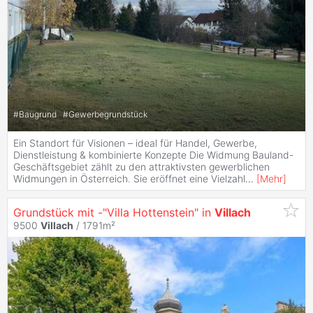
#
Baugrund
#
Gewerbegrundstück
Ein Standort für Visionen – ideal für Handel, Gewerbe,
Dienstleistung & kombinierte Konzepte Die Widmung Bauland-
Geschäftsgebiet zählt zu den attraktivsten gewerblichen
Widmungen in Österreich. Sie eröffnet eine Vielzahl
...
[
Mehr
]
Grundstück mit -"Villa Hottenstein" in
Villach
9500
Villach
/ 1791m²