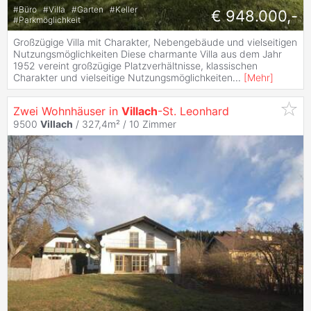
#
Büro
#
Villa
#
Garten
#
Keller
€ 948.000,-
#
Parkmöglichkeit
Großzügige Villa mit Charakter, Nebengebäude und vielseitigen
Nutzungsmöglichkeiten Diese charmante Villa aus dem Jahr
1952 vereint großzügige Platzverhältnisse, klassischen
Charakter und vielseitige Nutzungsmöglichkeiten
...
[
Mehr
]
Zwei Wohnhäuser in
Villach
-St. Leonhard
9500
Villach
/ 327,4m² /
10 Zimmer