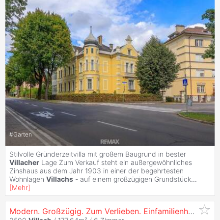
#
Garten
Stilvolle Gründerzeitvilla mit großem Baugrund in bester
Villacher
Lage Zum Verkauf steht ein außergewöhnliches
Zinshaus aus dem Jahr 1903 in einer der begehrtesten
Wohnlagen
Villachs
- auf einem großzügigen Grundstück
...
[
Mehr
]
Modern. Großzügig. Zum Verlieben. Einfamilienhaus in
Vi