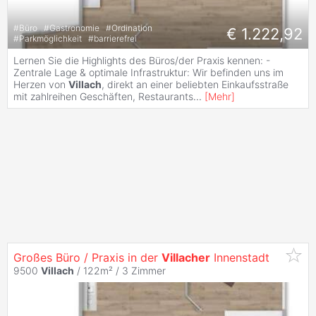
#
Büro
#
Gastronomie
#
Ordination
€ 1.222,92
#
Parkmöglichkeit
#
barrierefrei
Lernen Sie die Highlights des Büros/der Praxis kennen: -
Zentrale Lage & optimale Infrastruktur: Wir befinden uns im
Herzen von
Villach
, direkt an einer beliebten Einkaufsstraße
mit zahlreihen Geschäften, Restaurants
...
[
Mehr
]
Großes Büro / Praxis in der
Villacher
Innenstadt
9500
Villach
/ 122m² /
3 Zimmer