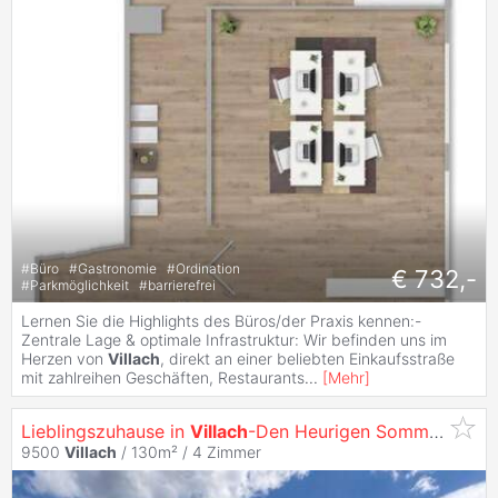
#
Büro
#
Gastronomie
#
Ordination
€ 732,-
#
Parkmöglichkeit
#
barrierefrei
Lernen Sie die Highlights des Büros/der Praxis kennen:-
Zentrale Lage & optimale Infrastruktur: Wir befinden uns im
Herzen von
Villach
, direkt an einer beliebten Einkaufsstraße
mit zahlreihen Geschäften, Restaurants
...
[
Mehr
]
Lieblingszuhause in
Villach
-Den Heurigen Sommer in den Eigenen Pool Hüpfen!
9500
Villach
/ 130m² /
4 Zimmer