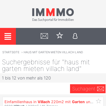
STARTSEITE
›
HAUS MIT GARTEN MIETEN VILLACH LAND
Suchergebnisse für "haus mit
garten mieten villach land"
1 bis 12 von mehr als 120
Suchagent
Einfamilienhaus in
Villach
220m2 mit
Garten
und Carport