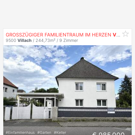
GROSSZÜGIGER FAMILIENTRAUM IM HERZEN
VILLACHS
9500
Villach
/ 244,73m² /
9 Zimmer
#
Einfamilienhaus
#
Garten
#
Keller