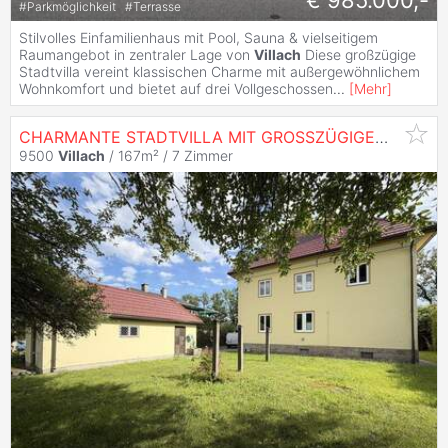
€ 985.000,-
#
Parkmöglichkeit
#
Terrasse
Stilvolles Einfamilienhaus mit Pool, Sauna & vielseitigem
Raumangebot in zentraler Lage von
Villach
Diese großzügige
Stadtvilla vereint klassischen Charme mit außergewöhnlichem
Wohnkomfort und bietet auf drei Vollgeschossen
...
[
Mehr
]
CHARMANTE STADTVILLA MIT GROSSZÜGIGEM
GART
9500
Villach
/ 167m² /
7 Zimmer