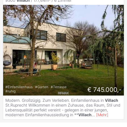
9500
Villach
/ 177,64m² /
6 Zimmer
#
Einfamilienhaus
#
Garten
#
Terrasse
€ 745.000,-
#
ruhig
Modern. Großzügig. Zum Verlieben. Einfamilienhaus in
Villach
St.Ruprecht Willkommen in einem Zuhause, das Raum, Stil und
Lebensqualität perfekt vereint - gelegen in einer jungen,
modernen Einfamilienhaussiedlung in **
Villach
...
[
Mehr
]