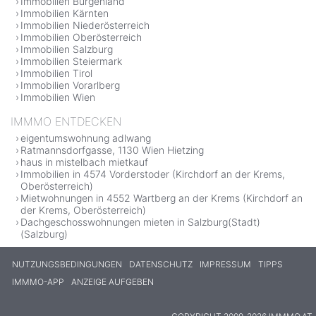
Immobilien Burgenland
Immobilien Kärnten
Immobilien Niederösterreich
Immobilien Oberösterreich
Immobilien Salzburg
Immobilien Steiermark
Immobilien Tirol
Immobilien Vorarlberg
Immobilien Wien
IMMMO ENTDECKEN
eigentumswohnung adlwang
Ratmannsdorfgasse, 1130 Wien Hietzing
haus in mistelbach mietkauf
Immobilien in 4574 Vorderstoder (Kirchdorf an der Krems,
Oberösterreich)
Mietwohnungen in 4552 Wartberg an der Krems (Kirchdorf an
der Krems, Oberösterreich)
Dachgeschosswohnungen mieten in Salzburg(Stadt)
(Salzburg)
NUTZUNGSBEDINGUNGEN
DATENSCHUTZ
IMPRESSUM
TIPPS
IMMMO-APP
ANZEIGE AUFGEBEN