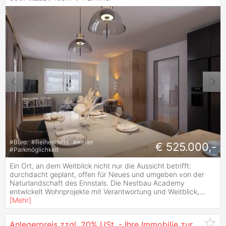
#
Büro
#
Reihenhaus
#
Keller
€ 525.000,-
#
Parkmöglichkeit
Ein Ort, an dem Weitblick nicht nur die Aussicht betrifft:
durchdacht geplant, offen für Neues und umgeben von der
Naturlandschaft des Ennstals. Die Nestbau Academy
entwickelt Wohnprojekte mit Verantwortung und Weitblick,
...
[
Mehr
]
Anlegerpreis zzgl. 20% USt. - Ihre Immobilie zur Vermietung