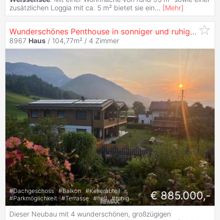
zusätzlichen Loggia mit ca. 5 m² bietet sie ein
...
[
Mehr
]
Wunderschönes Penthouse in sonniger und ruhiger Lage
8967
Haus
/ 104,77m² /
4 Zimmer
#
Dachgeschoss
#
Balkon
#
Kellerabteil
€ 885.000,-
#
Parkmöglichkeit
#
Terrasse
#
hell
#
ruhig
Dieser Neubau mit 4 wunderschönen, großzügigen