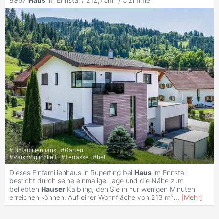
8967
Haus
im Ennstal / 212,75m² /
5 Zimmer
#
Einfamilienhaus
#
Garten
#
Parkmöglichkeit
#
Terrasse
#
hell
Dieses Einfamilienhaus in Ruperting bei
Haus
im Ennstal
besticht durch seine einmalige Lage und die Nähe zum
beliebten
Hauser
Kaibling, den Sie in nur wenigen Minuten
erreichen können. Auf einer Wohnfläche von 213 m²
...
[
Mehr
]