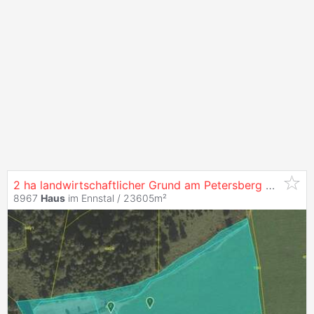
2 ha landwirtschaftlicher Grund am Petersberg bei
Haus
8967
Haus
im Ennstal / 23605m²