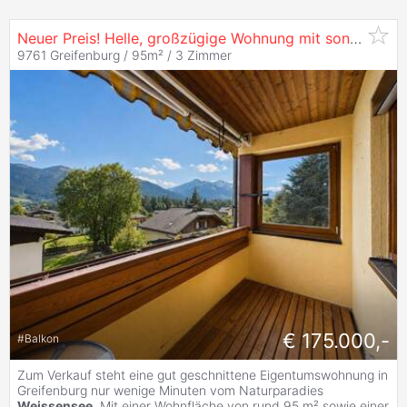
Neuer Preis! Helle, großzügige Wohnung mit sonniger Loggia & Bergblick nahe dem
9761 Greifenburg / 95m² /
3 Zimmer
€ 175.000,-
#
Balkon
Zum Verkauf steht eine gut geschnittene Eigentumswohnung in
Greifenburg nur wenige Minuten vom Naturparadies
Weissensee
. Mit einer Wohnfläche von rund 95 m² sowie einer