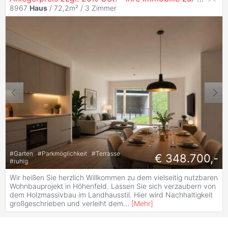
8967
Haus
/ 72,2m² /
3 Zimmer
#
Garten
#
Parkmöglichkeit
#
Terrasse
€ 348.700,-
#
ruhig
Wir heißen Sie herzlich Willkommen zu dem vielseitig nutzbaren
Wohnbauprojekt in Höhenfeld. Lassen Sie sich verzaubern von
dem Holzmassivbau im Landhausstil. Hier wird Nachhaltigkeit
großgeschrieben und verleiht dem
...
[
Mehr
]