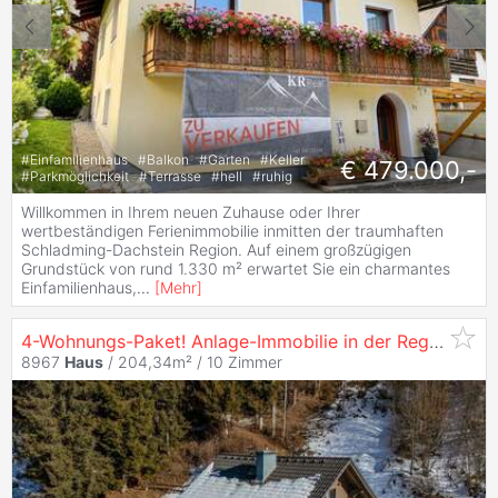
#
Einfamilienhaus
#
Balkon
#
Garten
#
Keller
€ 479.000,-
#
Parkmöglichkeit
#
Terrasse
#
hell
#
ruhig
Willkommen in Ihrem neuen Zuhause oder Ihrer
wertbeständigen Ferienimmobilie inmitten der traumhaften
Schladming-Dachstein Region. Auf einem großzügigen
Grundstück von rund 1.330 m² erwartet Sie ein charmantes
Einfamilienhaus,
...
[
Mehr
]
4-Wohnungs-Paket! Anlage-Immobilie in der Region Schladming-Dachstein
8967
Haus
/ 204,34m² /
10 Zimmer