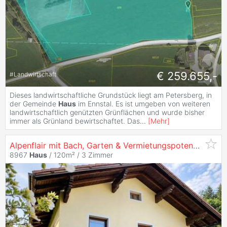
€ 259.655,-
#
Landwirtschaft
Dieses landwirtschaftliche Grundstück liegt am Petersberg, in
der Gemeinde
Haus
im Ennstal. Es ist umgeben von weiteren
landwirtschaftlich genützten Grünflächen und wurde bisher
immer als Grünland bewirtschaftet. Das
...
[
Mehr
]
Alpenflair mit Bach, Garten & Vermietungspotenzial ? jetzt entdecken! Skigebiet Amade`.
8967
Haus
/ 120m² /
3 Zimmer