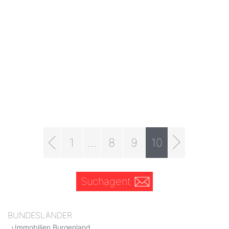
1
...
8
9
10
Suchagent
BUNDESLÄNDER
Immobilien Burgenland