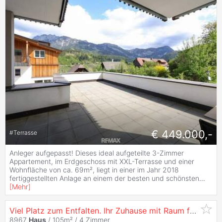
€ 449.000,-
#
Terrasse
Anleger aufgepasst! Dieses ideal aufgeteilte 3-Zimmer
Appartement, im Erdgeschoss mit XXL-Terrasse und einer
Wohnfläche von ca. 69m², liegt in einer im Jahr 2018
fertiggestellten Anlage an einem der besten und schönsten
...
[
Mehr
]
Viel Platz zum Entfalten. Ihr Zuhause mit Raum für Leben & Zukunft.
8967
Haus
/ 105m² /
4 Zimmer