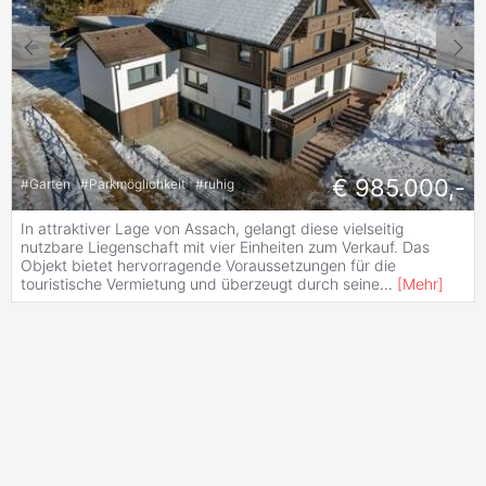
€ 985.000,-
#
Garten
#
Parkmöglichkeit
#
ruhig
In attraktiver Lage von Assach, gelangt diese vielseitig
nutzbare Liegenschaft mit vier Einheiten zum Verkauf. Das
Objekt bietet hervorragende Voraussetzungen für die
touristische Vermietung und überzeugt durch seine
...
[
Mehr
]