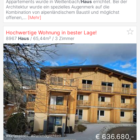
Appartements wurde in Weißenbach/
Haus
errichtet. Bei der
Architektur wurde ein spezielles Augenmerk auf die
Kombination von alpenländischem Baustil und möglichst
offenen,
...
[
Mehr
]
Hochwertige Wohnung in bester Lage!
8967
Haus
/ 65,44m² /
3 Zimmer
€ 636.680,-
#
Kellerabteil
#
Parkmöglichkeit