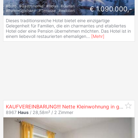
#
Büro
#
Gastronomie
#
Hotel
#
Garten
€ 1.090.000,-
#
Parkmöglichkeit
#
Terrasse
#
möbliert
Dieses traditionsreiche Hotel bietet eine einzigartige
Gelegenheit für Familien, die ein charmantes und etabliertes
Hotel oder eine Pension übernehmen möchten. Das Hotel ist in
einem liebevoll restaurierten ehemaligen
...
[
Mehr
]
KAUFVEREINBARUNG!!! Nette Kleinwohnung in guter Lage!
8967
Haus
/ 28,58m² /
2 Zimmer