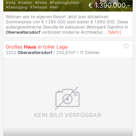
#
Villa
#
Garten
#
Keller
#
Parkmöglichkeit
€ 1.390.000,-
#
Seezugang
#
Terrasse
#
hell
Wohnen wie im eigenen Resort Jetzt zum attraktiven
Sommerpreis von € 1.390.000 statt bisher € 1.690.000. Diese
außergewöhnliche Seevilla im exklusiven Wohnpark Giardino in
Oberwaltersdorf
verbindet moderne Architektur,
...
[
Mehr
]
Großes
Haus
in toller Lage
2522
Oberwaltersdorf
/ 253,87m² /
11 Zimmer