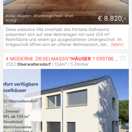
#
Villa
#
Garten
#
Parkmöglichkeit
#
hell
€ 8.820,-
#
ruhig
Diese exklusive Villa innerhalb des Fontana Golfresorts
präsentiert sich auf zwei Wohnetagen mit rund 205 m²
Wohnfläche und einem gut ausgestatteten Untergeschoß. Im
Erdgeschoß öffnet sich ein offener Wohnbereich, der
...
[
Mehr
]
4 MODERNE ZIEGELMASSIV?
HÄUSER
? ERSTBEZUG
2522
Oberwaltersdorf
/ 124m² /
5 Zimmer