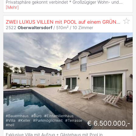
Privatsphäre gekonnt verbindet * Großzügiger Wohn- und
...
[
Mehr
]
ZWEI LUXUS VILLEN mit POOL auf einem GRÜNDSTÜCK in GOLFCLUB FONTANA!!! ZWEI fur den PREIS von EINEM
2522
Oberwaltersdorf
/ 510m² /
10 Zimmer
#
Bauernhaus
#
Büro
#
Einfamilienhaus
#
Villa
#
Keller
#
Parkmöglichkeit
#
Terrasse
€ 6.500.000,-
#
hell
Exklusive Villa mit Aufzug + Gästehaus mit Pool in