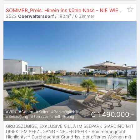
SOMMER_Preis: Hinein ins kühle Nass - NIE WIEDER schwitzen!
2522
Oberwaltersdorf
/ 180m² /
6 Zimmer
#
Villa
#
Garten
#
Keller
#
Parkmöglichkeit
€ 1.490.000,-
#
Seezugang
#
Terrasse
#
hell
#
ruhig
GROSSZÜGIGE, EXKLUSIVE VILLA IM SEEPARK GIARDINO MIT
DIREKTEM SEEZUGANG - NEUER PREIS - Sommerangebot!
Highlights: * Durchdachter Grundriss, der offenes Wohnen mit