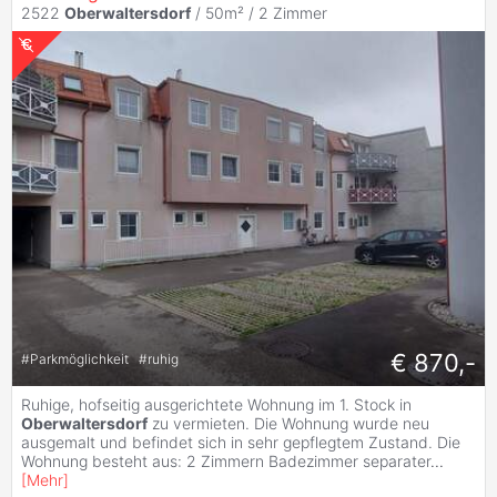
2522
Oberwaltersdorf
/ 50m² /
2 Zimmer
€ 870,-
#
Parkmöglichkeit
#
ruhig
Ruhige, hofseitig ausgerichtete Wohnung im 1. Stock in
Oberwaltersdorf
zu vermieten. Die Wohnung wurde neu
ausgemalt und befindet sich in sehr gepflegtem Zustand. Die
Wohnung besteht aus: 2 Zimmern Badezimmer separater
...
[
Mehr
]