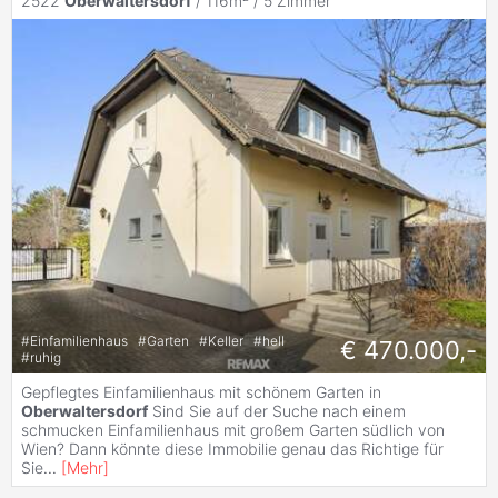
2522
Oberwaltersdorf
/ 116m² /
5 Zimmer
#
Einfamilienhaus
#
Garten
#
Keller
#
hell
€ 470.000,-
#
ruhig
Gepflegtes Einfamilienhaus mit schönem Garten in
Oberwaltersdorf
Sind Sie auf der Suche nach einem
schmucken Einfamilienhaus mit großem Garten südlich von
Wien? Dann könnte diese Immobilie genau das Richtige für
Sie
...
[
Mehr
]