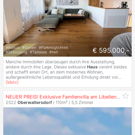
#
Balkon
#
Garten
#
Parkmöglichkeit
€ 595.000,-
#
Seezugang
#
Terrasse
#
hell
Manche Immobilien überzeugen durch ihre Ausstattung,
andere durch ihre Lage. Dieses exklusive
Haus
vereint beides
und schafft einen Ort, an dem modernes Wohnen,
außergewöhnliche Lebensqualität und Erholung direkt vor
...
[
Mehr
]
NEUER PREIS! Exklusive Famlienvilla am Libellensee/
Obe
2522
Oberwaltersdorf
/ 110m² /
5,5 Zimmer