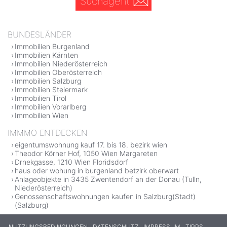
Suchagent
BUNDESLÄNDER
Immobilien Burgenland
Immobilien Kärnten
Immobilien Niederösterreich
Immobilien Oberösterreich
Immobilien Salzburg
Immobilien Steiermark
Immobilien Tirol
Immobilien Vorarlberg
Immobilien Wien
IMMMO ENTDECKEN
eigentumswohnung kauf 17. bis 18. bezirk wien
Theodor Körner Hof, 1050 Wien Margareten
Drnekgasse, 1210 Wien Floridsdorf
haus oder wohung in burgenland betzirk oberwart
Anlageobjekte in 3435 Zwentendorf an der Donau (Tulln,
Niederösterreich)
Genossenschaftswohnungen kaufen in Salzburg(Stadt)
(Salzburg)
NUTZUNGSBEDINGUNGEN
DATENSCHUTZ
IMPRESSUM
TIPPS