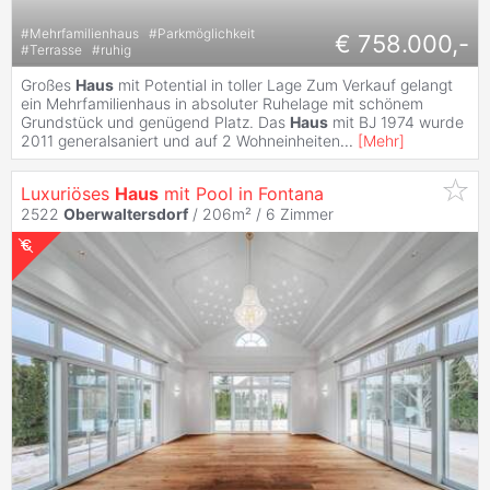
#
Mehrfamilienhaus
#
Parkmöglichkeit
€ 758.000,-
#
Terrasse
#
ruhig
Großes
Haus
mit Potential in toller Lage Zum Verkauf gelangt
ein Mehrfamilienhaus in absoluter Ruhelage mit schönem
Grundstück und genügend Platz. Das
Haus
mit BJ 1974 wurde
2011 generalsaniert und auf 2 Wohneinheiten
...
[
Mehr
]
Luxuriöses
Haus
mit Pool in Fontana
2522
Oberwaltersdorf
/ 206m² /
6 Zimmer