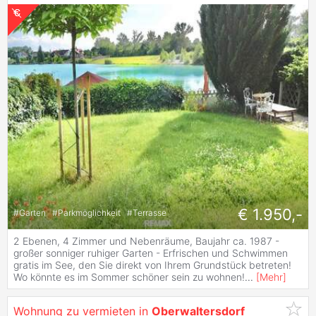
€ 1.950,-
#
Garten
#
Parkmöglichkeit
#
Terrasse
2 Ebenen, 4 Zimmer und Nebenräume, Baujahr ca. 1987 -
großer sonniger ruhiger Garten - Erfrischen und Schwimmen
gratis im See, den Sie direkt von Ihrem Grundstück betreten!
Wo könnte es im Sommer schöner sein zu wohnen!
...
[
Mehr
]
Wohnung zu vermieten in
Oberwaltersdorf