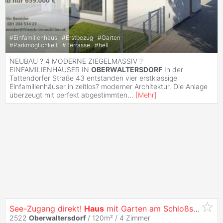
#
Einfamilienhaus
#
Erstbezug
#
Garten
#
Parkmöglichkeit
#
Terrasse
#
hell
NEUBAU ? 4 MODERNE ZIEGELMASSIV ?
EINFAMILIENHÄUSER IN
OBERWALTERSDORF
In der
Tattendorfer Straße 43 entstanden vier erstklassige
Einfamilienhäuser in zeitlos? moderner Architektur. Die Anlage
überzeugt mit perfekt abgestimmten
...
[
Mehr
]
See-Zugang direkt!
Haus
mit Garten am Schloßsee 1
2522
Oberwaltersdorf
/ 120m² /
4 Zimmer