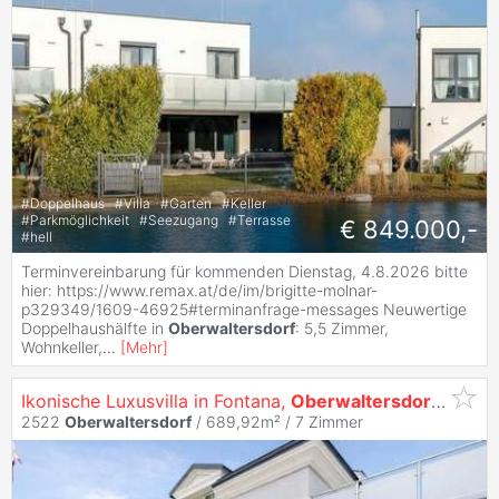
#
Doppelhaus
#
Villa
#
Garten
#
Keller
#
Parkmöglichkeit
#
Seezugang
#
Terrasse
€ 849.000,-
#
hell
Terminvereinbarung für kommenden Dienstag, 4.8.2026 bitte
hier: https://www.remax.at/de/im/brigitte-molnar-
p329349/1609-46925#terminanfrage-messages Neuwertige
Doppelhaushälfte in
Oberwaltersdorf
: 5,5 Zimmer,
Wohnkeller,
...
[
Mehr
]
Ikonische Luxusvilla in Fontana,
Oberwaltersdorf
aus de
2522
Oberwaltersdorf
/ 689,92m² /
7 Zimmer