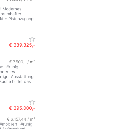
on! Modernes
traumhafter
ekter Pistenzugang
€ 389.325,-
ZurÃ
€ 7.500,- / m²
se
#
ruhig
modernes
iger Ausstattung.
 Küche bildet das
€ 395.000,-
€ 6.157,44 / m²
ZurÃ
#
möbliert
#
ruhig
d Aufbrechen!