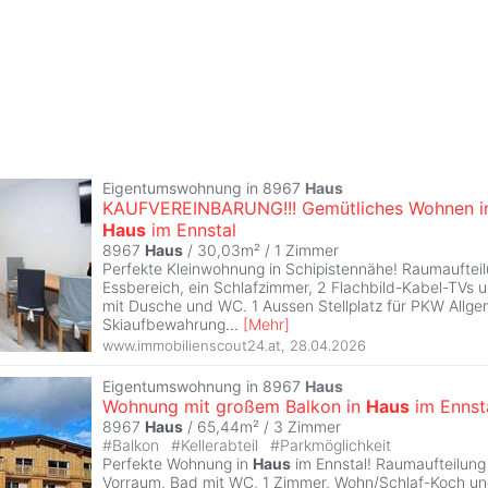
Eigentumswohnung in 8967
Haus
KAUFVEREINBARUNG!!! Gemütliches Wohnen i
Haus
im Ennstal
8967
Haus
/ 30,03m² /
1 Zimmer
Perfekte Kleinwohnung in Schipistennähe! Raumaufteil
Essbereich, ein Schlafzimmer, 2 Flachbild-Kabel-TVs
mit Dusche und WC. 1 Aussen Stellplatz für PKW Allge
Skiaufbewahrung
...
[
Mehr
]
www.immobilienscout24.at
,
28.04.2026
Eigentumswohnung in 8967
Haus
Wohnung mit großem Balkon in
Haus
im Ennsta
8967
Haus
/ 65,44m² /
3 Zimmer
#
Balkon
#
Kellerabteil
#
Parkmöglichkeit
Perfekte Wohnung in
Haus
im Ennstal! Raumaufteilung
Vorraum, Bad mit WC, 1 Zimmer, Wohn/Schlaf-Koch un