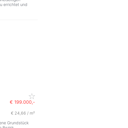
 errichtet und
€ 199.000,-
€ 24,66 / m²
ZurÃ
bene Grundstück
 Bezirk