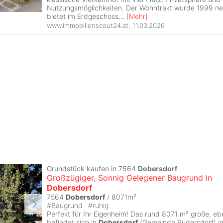
Nutzungsmöglichkeiten. Der Wohntrakt wurde 1999 neu
bietet im Erdgeschoss
...
[
Mehr
]
www.immobilienscout24.at
,
11.03.2026
Grundstück kaufen in 7564
Dobersdorf
Großzügiger, Sonnig Gelegener Baugrund in
Dobersdorf
7564
Dobersdorf
/ 8071m²
#
Baugrund
#
ruhig
Perfekt für Ihr Eigenheim! Das rund 8071 m² große, e
befindet sich in
Dobersdorf
(Gemeinde Rudersdorf) im