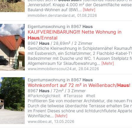
Jennersdorf. Knapp 4.000 m² der Gesamtfläche weis
Bauland-Wohnen auf (BW)
...
[
Mehr
]
immobilien.derstandard.at
,
01.08.2026
Eigentumswohnung in 8967
Haus
KAUFVEREINBARUNG!!! Nette Wohnung in
Haus
/Ennstal
8967
Haus
/ 28,69m² /
2 Zimmer
Gemütliche Kleinwohnung in Schipistennähe! Raumauft
mit Essbereich, ein Schlafzimmer, 2 Flachbild-Kabel-T
Badezimmer mit Dusche und WC. 1 Aussen Stellplatz 
Allgemeinraum für Skiaufbewahrung
...
[
Mehr
]
www.immobilienscout24.at
,
28.04.2026
Eigentumswohnung in 8967
Haus
Wohnkomfort auf 72 m² in Weißenbach/
Haus
!
8967
Haus
/ 72m² /
3 Zimmer
#
Parkmöglichkeit
#
Terrasse
#
hell
Profitieren Sie von moderner Architektur, die neuen Fr
Durch die teilweise überdachte Terrasse erhalten Si
im Freien! Dieses schöne und lichtdurchflutete Appart
Wohnfläche
...
[
Mehr
]
www.dibeo.at
,
13.05.2026