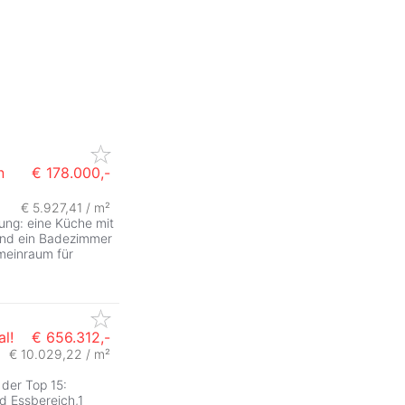
n
€ 178.000,-
€ 5.927,41 / m²
ung: eine Küche mit
 und ein Badezimmer
meinraum für
l!
€ 656.312,-
€ 10.029,22 / m²
 der Top 15:
d Essbereich,1