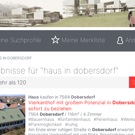
ine Suchprofile
Meine Merkliste
An
S IN DOBERSDORF
nisse für "haus in dobersdorf"
S
ehr als 120
Haus
kaufen in 7564
Dobersdorf
Vierkanthof mit großem Potenzial in
Dobersdo
sofort zu beziehen
7564
Dobersdorf
/ 118m² /
4 Zimmer
#
Bauernhaus
#
Einfamilienhaus
#
Ferienhaus
#
Werks
#
Parkmöglichkeit
#
ruhig
Am Ende einer ruhigen Straße in
Dobersdorf
erwartet 
klassische Vierkanthof mit viel Platz, Privatsphäre und 