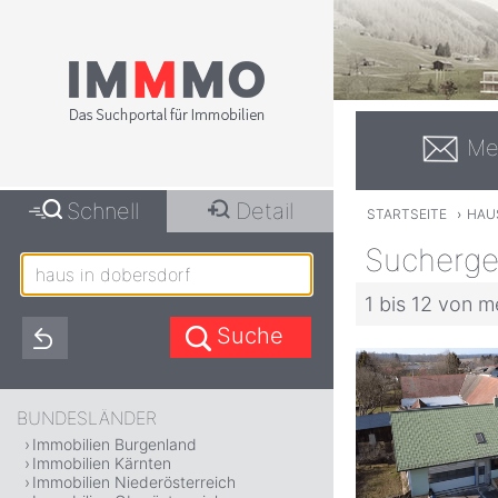
Me
Schnell
Detail
STARTSEITE
›
HAU
Suchergeb
1 bis 12 von m
BUNDESLÄNDER
Immobilien Burgenland
Immobilien Kärnten
Immobilien Niederösterreich