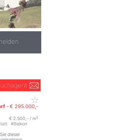
melden
uchagent
rf
-
€ 295.000,-
€ 2.500,- / m²
tatt
#
Balkon
Sie dieser
vielseitigen