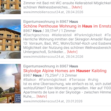
Zimmer mit Bad mit WC ensuite Kellerabteil Möglichke
schönen Wellnessbereiches
...
[
Mehr
]
www.immobilienscout24.at
,
28.04.2026
Eigentumswohnung in 8967
Haus
Schöne Penthouse Wohnung in
Haus
im Ennsta
8967
Haus
/ 39,17m² /
1 Zimmer
#
Dachgeschoss
#
Kellerabteil
#
Parkmöglichkeit
#
Te
Herrliche Wohnung inmitten der Skiregion Amadè! Rau
13: Vorraum, Bad, WC, Wohn/Schlaf-Koch und Essbereic
Möglichkeit der Nutzung des schönen Wellnessbereich
Untergeschoß, Schikeller
...
[
Mehr
]
www.immobilienscout24.at
,
28.04.2026
Eigentumswohnung in 8967
Haus
Skylodge Alpine Homes am
Hauser
Kaibling
8967
Haus
/ 75,25m² /
3 Zimmer
#
Balkon
#
Parkmöglichkeit
#
Terrasse
#
ruhig
Ist es eine Überraschung, wie einfach es ist, sich zuti
wohlzufühlen? Den Moment zu genießen. Hier auf 1100
Apartments de luxe in der Skylodge - zwischen Himmel 
Ruhe,
...
[
Mehr
]
www.immobilienscout24.at
,
20.01.2026