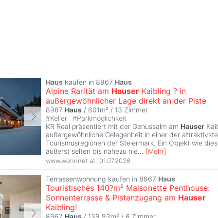
Haus
kaufen in 8967
Haus
Alpine Rarität am
Hauser
Kaibling ? in
außergewöhnlicher Lage direkt an der Piste
8967
Haus
/ 601m² /
13 Zimmer
#
Keller
#
Parkmöglichkeit
KR Real präsentiert mit der Genussalm am
Hauser
Kaib
außergewöhnliche Gelegenheit in einer der attraktivst
Tourismusregionen der Steiermark. Ein Objekt wie di
äußerst selten bis nahezu nie
...
[
Mehr
]
www.wohnnet.at
,
01.07.2026
Terrassenwohnung kaufen in 8967
Haus
Touristisches 140?m² Maisonette Penthouse:
Sonnenterrasse & Pistenzugang am
Hauser
Kaibling!
8967
Haus
/ 139,93m² /
6 Zimmer