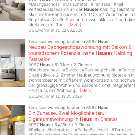
#
Dachgeschoss
#
Maisonette
#
Terrasse
#
hell
Perfektes Basecamp an der
Hauser
Kaibling Talstati
Maisonette-Penthouse mit ca. 140? m² Wohnfläche in 
Bergkulisse. Große Sonnenterrasse inklusive ? und dir
direkt vor der Tür!
...
[
Mehr
]
www.wohnnet.at
,
22.06.2026
Terrassenwohnung kaufen in 8967
Haus
Neubau Dachgeschosswohnung mit Balkon &
touristischem Potenzial nahe
Hauser
Kaibling
Talstation
8967
Haus
/ 51,91m² /
2 Zimmer
#
Dachgeschoss
#
Balkon
#
Parkmöglichkeit
#
Terras
Diese stilvolle 2-Zimmer-Neubauwohnung bietet ein 
Wohnambiente mit offenem Wohnkonzept und hochwert
Der großzügige Wohn- und Essbereich mit integrierter
Herzstück der Wohnung
...
[
Mehr
]
www.wohnnet.at
,
19.05.2026
Terrassenwohnung kaufen in 8967
Haus
Ein Zuhause. Zwei Möglichkeiten.
Eigentumswohnung in
Haus
im Ennstal
8967
Haus
/ 64,15m² /
3 Zimmer
#
Balkon
#
Kellerabteil
#
Parkmöglichkeit
#
Terrasse
KR Real offeriert ein Zuhause zwischen Ankommen un