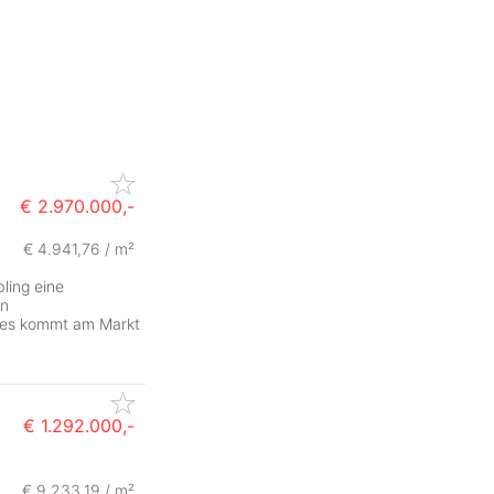
€ 2.970.000,-
€ 4.941,76 / m²
ZurÃ
ling eine
en
eses kommt am Markt
€ 1.292.000,-
ZurÃ
€ 9.233,19 / m²