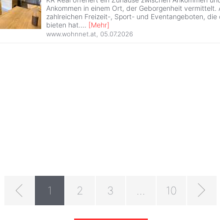
Ankommen in einem Ort, der Geborgenheit vermittelt.
zahlreichen Freizeit-, Sport- und Eventangeboten, di
bieten hat.
...
[
Mehr
]
www.wohnnet.at
,
05.07.2026
1
2
3
...
10