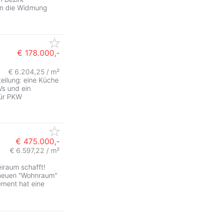
en die Widmung
€ 178.000,-
€ 6.204,25 / m²
eilung: eine Küche
Vs und ein
für PKW
€ 475.000,-
€ 6.597,22 / m²
eiraum schafft!
e neuen "Wohnraum"
ement hat eine