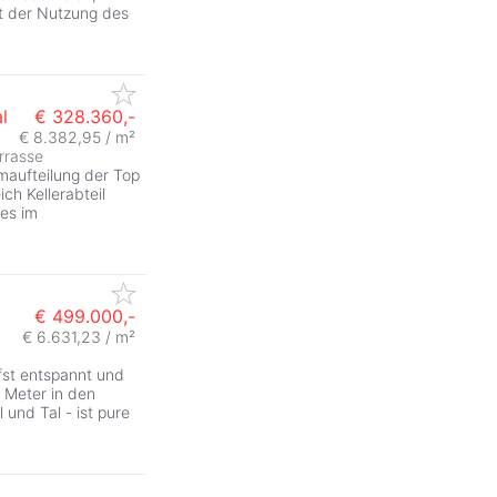
it der Nutzung des
l
€ 328.360,-
€ 8.382,95 / m²
rrasse
maufteilung der Top
h Kellerabteil
es im
€ 499.000,-
€ 6.631,23 / m²
efst entspannt und
 Meter in den
und Tal - ist pure