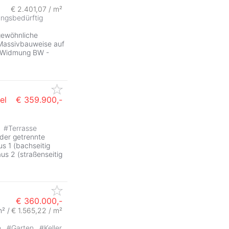
€ 2.401,07 / m²
ZurÃ
ungsbedürftig
gewöhnliche
 Massivbauweise auf
 (Widmung BW -
el
€ 359.900,-
#
Terrasse
der getrennte
s 1 (bachseitig
us 2 (straßenseitig
€ 360.000,-
² /
€ 1.565,22 / m²
ZurÃ
n
#
Garten
#
Keller