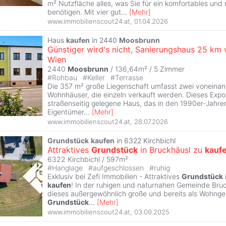
m² Nutzfläche alles, was Sie für ein komfortables un
benötigen. Mit vier gut
...
[
Mehr
]
www.immobilienscout24.at
,
01.04.2026
Haus
kaufen
in 2440
Moosbrunn
Günstiger wird's nicht, Sanierungshaus 25 km 
Wien
2440
Moosbrunn
/ 136,64m² /
5 Zimmer
#
Rohbau
#
Keller
#
Terrasse
Die 357 m² große Liegenschaft umfasst zwei voneinan
Wohnhäuser, die einzeln verkauft werden. Dieses Exp
straßenseitig gelegene Haus, das in den 1990er-Jahren
Eigentümer
...
[
Mehr
]
www.immobilienscout24.at
,
28.07.2026
Grundstück
kaufen
in 6322 Kirchbichl
Attraktives
Grundstück
in Bruckhäusl zu
kauf
6322 Kirchbichl / 597m²
#
Hanglage
#
aufgeschlossen
#
ruhig
Exklusiv bei Zefi Immobilien - Attraktives
Grundstück
kaufen
! In der ruhigen und naturnahen Gemeinde Bruc
dieses außergewöhnlich große und bereits als Wohng
Grundstück
...
[
Mehr
]
www.immobilienscout24.at
,
03.09.2025