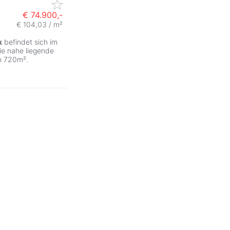
€ 74.900,-
€ 104,03 / m²
k
befindet sich im
ie nahe liegende
n 720m².