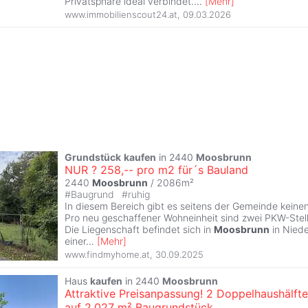
Privatsphäre ideal verbindet.
...
[
Mehr
]
www.immobilienscout24.at
,
09.03.2026
Grundstück
kaufen
in 2440
Moosbrunn
NUR ? 258,-- pro m2 für´s Bauland
2440
Moosbrunn
/ 2086m²
#
Baugrund
#
ruhig
In diesem Bereich gibt es seitens der Gemeinde kein
Pro neu geschaffener Wohneinheit sind zwei PKW-Stellp
Die Liegenschaft befindet sich in
Moosbrunn
in Niede
einer
...
[
Mehr
]
www.findmyhome.at
,
30.09.2025
Haus
kaufen
in 2440
Moosbrunn
Attraktive Preisanpassung! 2 Doppelhaushälft
auf 2.027 m² Baugrundstück