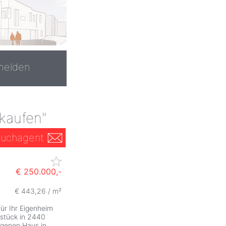
melden
kaufen"
uchagent
€ 250.000,-
€ 443,26 / m²
für Ihr Eigenheim
dstück in 2440
eigenen Haus in