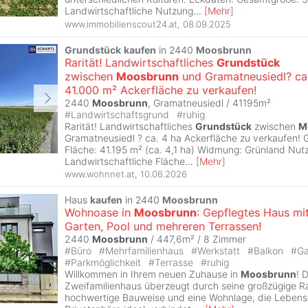
Landwirtschaftliche Nutzung
...
[
Mehr
]
www.immobilienscout24.at
,
08.09.2025
Grundstück
kaufen
in 2440
Moosbrunn
Rarität! Landwirtschaftliches
Grundstück
zwischen
Moosbrunn
und Gramatneusiedl? ca
41.000 m² Ackerfläche zu verkaufen!
2440
Moosbrunn
, Gramatneusiedl / 41195m²
#
Landwirtschaftsgrund
#
ruhig
Rarität! Landwirtschaftliches
Grundstück
zwischen
M
Gramatneusiedl ? ca. 4 ha Ackerfläche zu verkaufen!
Fläche: 41.195 m² (ca. 4,1 ha) Widmung: Grünland Nut
Landwirtschaftliche Fläche
...
[
Mehr
]
www.wohnnet.at
,
10.06.2026
Haus
kaufen
in 2440
Moosbrunn
Wohnoase in
Moosbrunn
: Gepflegtes Haus mi
Garten, Pool und mehreren Terrassen!
2440
Moosbrunn
/ 447,6m² /
8 Zimmer
#
Büro
#
Mehrfamilienhaus
#
Werkstatt
#
Balkon
#
Ga
#
Parkmöglichkeit
#
Terrasse
#
ruhig
Willkommen in Ihrem neuen Zuhause in
Moosbrunn
! 
Zweifamilienhaus überzeugt durch seine großzügige R
hochwertige Bauweise und eine Wohnlage, die Lebensq