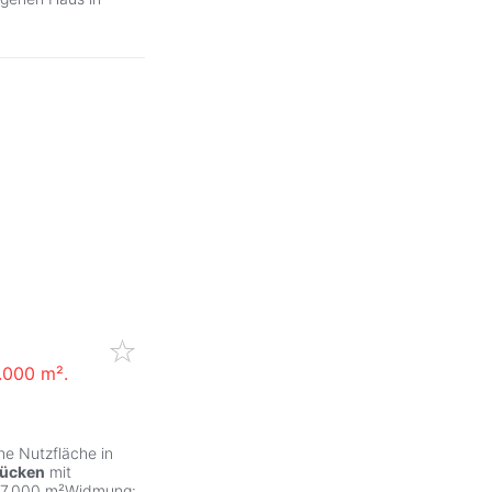
.000 m².
he Nutzfläche in
ücken
mit
 37.000 m²Widmung: