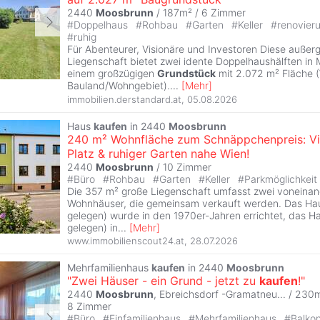
2440
Moosbrunn
/ 187m² /
6 Zimmer
#
Doppelhaus
#
Rohbau
#
Garten
#
Keller
#
renovier
#
ruhig
Für Abenteurer, Visionäre und Investoren Diese außer
Liegenschaft bietet zwei idente Doppelhaushälften in
einem großzügigen
Grundstück
mit 2.072 m² Fläche
Bauland/Wohngebiet).
...
[
Mehr
]
immobilien.derstandard.at
,
05.08.2026
Haus
kaufen
in 2440
Moosbrunn
240 m² Wohnfläche zum Schnäppchenpreis: Vi
Platz & ruhiger Garten nahe Wien!
2440
Moosbrunn
/
10 Zimmer
#
Büro
#
Rohbau
#
Garten
#
Keller
#
Parkmöglichkeit
Die 357 m² große Liegenschaft umfasst zwei voneinan
Wohnhäuser, die gemeinsam verkauft werden. Das Hau
gelegen) wurde in den 1970er-Jahren errichtet, das Ha
gelegen) in
...
[
Mehr
]
www.immobilienscout24.at
,
28.07.2026
Mehrfamilienhaus
kaufen
in 2440
Moosbrunn
"Zwei Häuser - ein Grund - jetzt zu
kaufen
!"
2440
Moosbrunn
, Ebreichsdorf -Gramatneu... / 230m
8 Zimmer
#
Büro
#
Einfamilienhaus
#
Mehrfamilienhaus
#
Balko