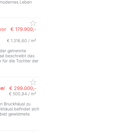
d modernes Leben
vor
€ 179.900,-
€ 1.316,60 / m²
der getrennte
osé beschreibt das
 für die Tochter der
en
!
€ 299.000,-
€ 500,84 / m²
in Bruckhäusl zu
khäusl befindet sich
ebiet gewidmete