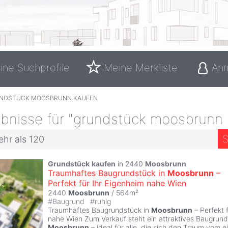
ine Suchprofile
Meine Merkliste
An
NDSTÜCK MOOSBRUNN KAUFEN
bnisse für "grundstück moosbrunn 
S
ehr als 120
Grundstück
kaufen
in 2440
Moosbrunn
Traumhaftes Baugrundstück in
Moosbrunn
–
Perfekt für Ihr Eigenheim nahe Wien
2440
Moosbrunn
/ 564m²
#
Baugrund
#
ruhig
Traumhaftes Baugrundstück in
Moosbrunn
– Perfekt 
nahe Wien Zum Verkauf steht ein attraktives Baugrun
Moosbrunn
– ideal für alle, die sich den Traum vom 