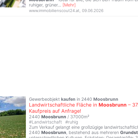
ruhiger, grüner
...
[
Mehr
]
www.immobilienscout24.at
,
09.06.2026
Gewerbeobjekt
kaufen
in 2440
Moosbrunn
Landwirtschaftliche Fläche in
Moosbrunn
– 37
Kaufpreis auf Anfrage!
2440
Moosbrunn
/ 37000m²
#
Landwirtschaft
#
ruhig
Zum Verkauf gelangt eine großzügige landwirtschaftlic
2440
Moosbrunn
, bestehend aus mehreren
Grundst
unterschiedlichen Kulturen. Eckdaten: Gesamtgröße: