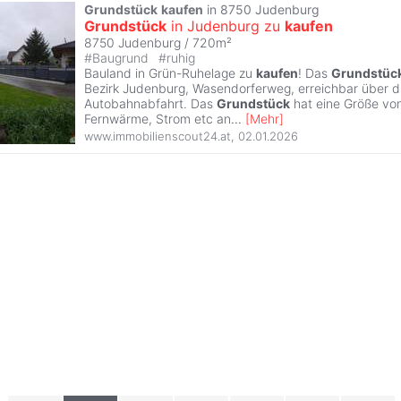
Grundstück
kaufen
in 8750 Judenburg
Grundstück
in Judenburg zu
kaufen
8750 Judenburg / 720m²
#
Baugrund
#
ruhig
Bauland in Grün-Ruhelage zu
kaufen
! Das
Grundstüc
Bezirk Judenburg, Wasendorferweg, erreichbar über d
Autobahnabfahrt. Das
Grundstück
hat eine Größe vo
Fernwärme, Strom etc an
...
[
Mehr
]
www.immobilienscout24.at
,
02.01.2026