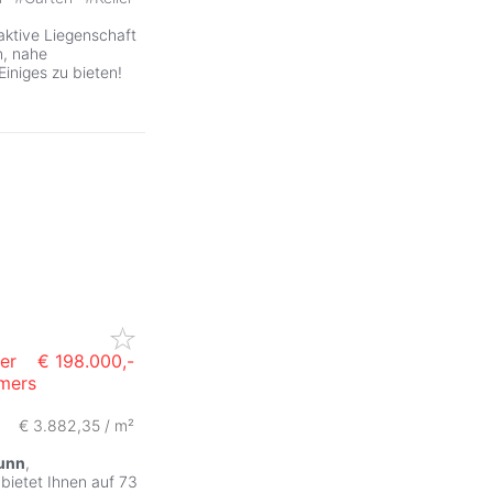
raktive Liegenschaft
n, nahe
iniges zu bieten!
er
€ 198.000,-
mmers
€ 3.882,35 / m²
unn
,
bietet Ihnen auf 73