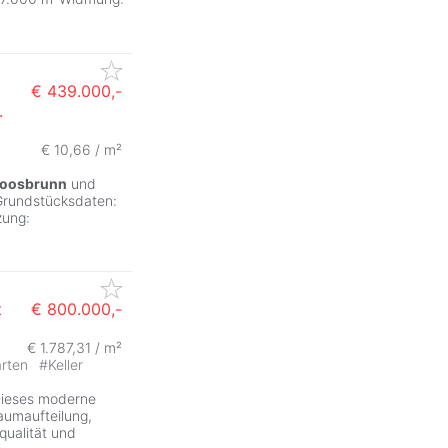
€ 439.000,-
.
ZurÃ
€ 10,66 / m²
oosbrunn
und
 Grundstücksdaten:
zung:
t
€ 800.000,-
€ 1.787,31 / m²
rten
#
Keller
Dieses moderne
aumaufteilung,
ualität und