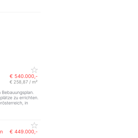
€ 540.000,-
€ 258,87 / m²
en Bebauungsplan.
lätze zu errichten.
rösterreich, in
en
€ 449.000,-