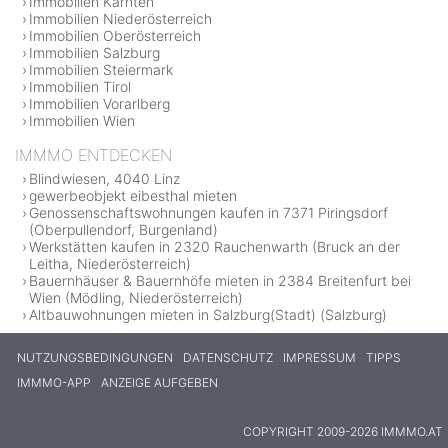
Immobilien Kärnten
Immobilien Niederösterreich
Immobilien Oberösterreich
Immobilien Salzburg
Immobilien Steiermark
Immobilien Tirol
Immobilien Vorarlberg
Immobilien Wien
IMMMO ENTDECKEN
Blindwiesen, 4040 Linz
gewerbeobjekt eibesthal mieten
Genossenschaftswohnungen kaufen in 7371 Piringsdorf
(Oberpullendorf, Burgenland)
Werkstätten kaufen in 2320 Rauchenwarth (Bruck an der
Leitha, Niederösterreich)
Bauernhäuser & Bauernhöfe mieten in 2384 Breitenfurt bei
Wien (Mödling, Niederösterreich)
Altbauwohnungen mieten in Salzburg(Stadt) (Salzburg)
NUTZUNGSBEDINGUNGEN
DATENSCHUTZ
IMPRESSUM
TIPPS
IMMMO-APP
ANZEIGE AUFGEBEN
COPYRIGHT 2009-2026 IMMMO.AT