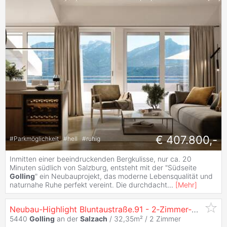
€ 407.800,-
#
Parkmöglichkeit
#
hell
#
ruhig
Inmitten einer beeindruckenden Bergkulisse, nur ca. 20
Minuten südlich von Salzburg, entsteht mit der "Südseite
Golling
" ein Neubauprojekt, das moderne Lebensqualität und
naturnahe Ruhe perfekt vereint. Die durchdacht
...
[
Mehr
]
Neubau-Highlight Bluntaustraße.91 - 2‑Zimmer‑Wohnung in
5440
Golling
an der
Salzach
/ 32,35m² /
2 Zimmer