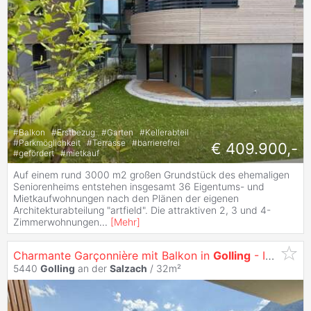
#
Balkon
#
Erstbezug
#
Garten
#
Kellerabteil
#
Parkmöglichkeit
#
Terrasse
#
barrierefrei
€ 409.900,-
#
gefördert
#
mietkauf
Auf einem rund 3000 m2 großen Grundstück des ehemaligen
Seniorenheims entstehen insgesamt 36 Eigentums- und
Mietkaufwohnungen nach den Plänen der eigenen
Architekturabteilung "artfield". Die attraktiven 2, 3 und 4-
Zimmerwohnungen
...
[
Mehr
]
Charmante Garçonnière mit Balkon in
Golling
- Ideal für Singles, Paare oder Anleger
5440
Golling
an der
Salzach
/ 32m²