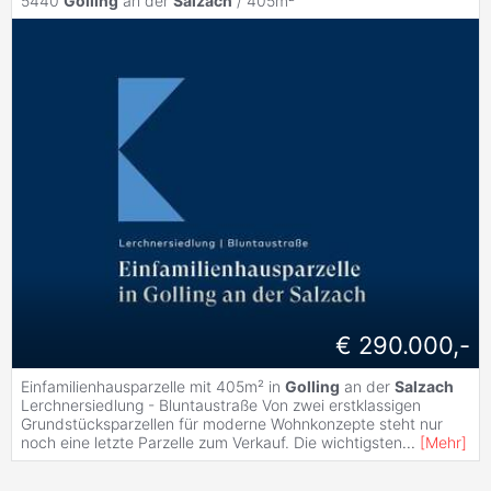
5440
Golling
an der
Salzach
/ 405m²
€ 290.000,-
Einfamilienhausparzelle mit 405m² in
Golling
an der
Salzach
Lerchnersiedlung - Bluntaustraße Von zwei erstklassigen
Grundstücksparzellen für moderne Wohnkonzepte steht nur
noch eine letzte Parzelle zum Verkauf. Die wichtigsten
...
[
Mehr
]