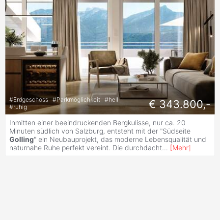
#
Erdgeschoss
#
Parkmöglichkeit
#
hell
€ 343.800,-
#
ruhig
Inmitten einer beeindruckenden Bergkulisse, nur ca. 20
Minuten südlich von Salzburg, entsteht mit der "Südseite
Golling
" ein Neubauprojekt, das moderne Lebensqualität und
naturnahe Ruhe perfekt vereint. Die durchdacht
...
[
Mehr
]