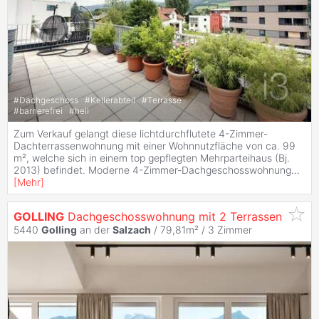
#
Dachgeschoss
#
Kellerabteil
#
Terrasse
#
barrierefrei
#
hell
Zum Verkauf gelangt diese lichtdurchflutete 4-Zimmer-
Dachterrassenwohnung mit einer Wohnnutzfläche von ca. 99
m², welche sich in einem top gepflegten Mehrparteihaus (Bj.
2013) befindet. Moderne 4-Zimmer-Dachgeschosswohnung
...
[
Mehr
]
GOLLING
Dachgeschosswohnung mit 2 Terrassen
5440
Golling
an der
Salzach
/ 79,81m² /
3 Zimmer