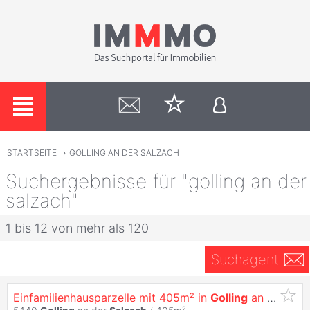
STARTSEITE
›
GOLLING AN DER SALZACH
Suchergebnisse für "golling an der
salzach"
1 bis 12 von mehr als 120
Suchagent
Einfamilienhausparzelle mit 405m² in
Golling
an der
Sal