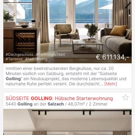
#
Dachgeschoss
#
Parkmöglichkeit
€ 611.134,-
#
Terrasse
#
hell
#
ruhig
Inmitten einer beeindruckenden Bergkulisse, nur ca. 20
Minuten südlich von Salzburg, entsteht mit der "Südseite
Golling
" ein Neubauprojekt, das moderne Lebensqualität und
naturnahe Ruhe perfekt vereint. Die durchdacht
...
[
Mehr
]
SÜDSEITE
GOLLING
: Hübsche Starterwohnung
5440
Golling
an der
Salzach
/ 48,07m² /
2 Zimmer