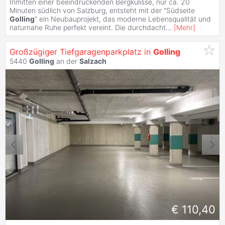
Inmitten einer beeindruckenden Bergkulisse, nur ca. 20
Minuten südlich von Salzburg, entsteht mit der "Südseite
Golling
" ein Neubauprojekt, das moderne Lebensqualität und
naturnahe Ruhe perfekt vereint. Die durchdacht
...
[
Mehr
]
Großzügiger Tiefgaragenparkplatz in
Golling
5440
Golling
an der
Salzach
€ 110,40