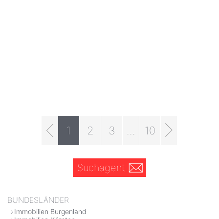
1
2
3
...
10
Suchagent
BUNDESLÄNDER
Immobilien Burgenland