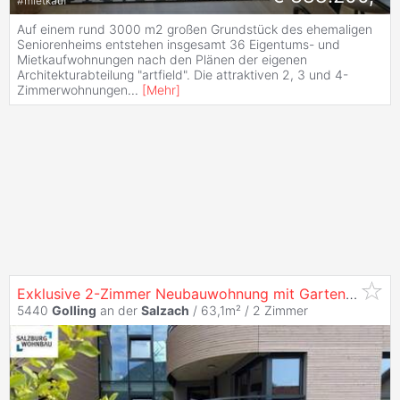
#
mietkauf
Auf einem rund 3000 m2 großen Grundstück des ehemaligen
Seniorenheims entstehen insgesamt 36 Eigentums- und
Mietkaufwohnungen nach den Plänen der eigenen
Architekturabteilung "artfield". Die attraktiven 2, 3 und 4-
Zimmerwohnungen
...
[
Mehr
]
Exklusive 2-Zimmer Neubauwohnung mit Garten in
Goll
5440
Golling
an der
Salzach
/ 63,1m² /
2 Zimmer