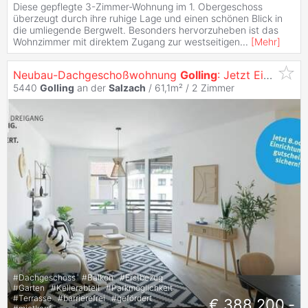
Diese gepflegte 3-Zimmer-Wohnung im 1. Obergeschoss
überzeugt durch ihre ruhige Lage und einen schönen Blick in
die umliegende Bergwelt. Besonders hervorzuheben ist das
Wohnzimmer mit direktem Zugang zur westseitigen
...
[
Mehr
]
Neubau-Dachgeschoßwohnung
Golling
: Jetzt Einrichtungsgutschein EUR 8.000,- und Wohnbauförderung sichern!
5440
Golling
an der
Salzach
/ 61,1m² /
2 Zimmer
#
Dachgeschoss
#
Balkon
#
Erstbezug
#
Garten
#
Kellerabteil
#
Parkmöglichkeit
#
Terrasse
#
barrierefrei
#
gefördert
€ 388.200,-