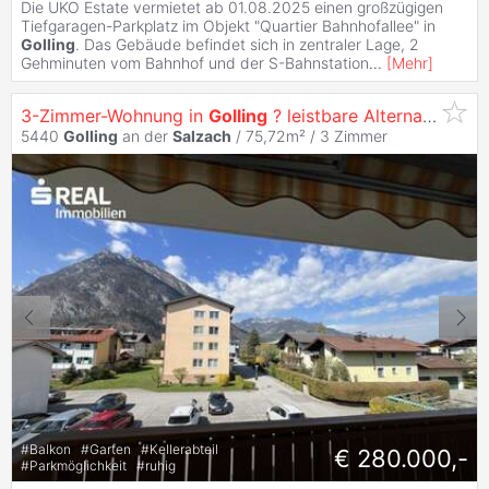
Die UKO Estate vermietet ab 01.08.2025 einen großzügigen
Tiefgaragen-Parkplatz im Objekt "Quartier Bahnhofallee" in
Golling
. Das Gebäude befindet sich in zentraler Lage, 2
Gehminuten vom Bahnhof und der S-Bahnstation
...
[
Mehr
]
3-Zimmer-Wohnung in
Golling
? leistbare Alternative zum Neubau
5440
Golling
an der
Salzach
/ 75,72m² /
3 Zimmer
#
Balkon
#
Garten
#
Kellerabteil
€ 280.000,-
#
Parkmöglichkeit
#
ruhig