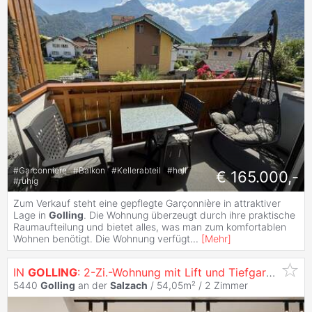
#
Garconniere
#
Balkon
#
Kellerabteil
#
hell
€ 165.000,-
#
ruhig
Zum Verkauf steht eine gepflegte Garçonnière in attraktiver
Lage in
Golling
. Die Wohnung überzeugt durch ihre praktische
Raumaufteilung und bietet alles, was man zum komfortablen
Wohnen benötigt. Die Wohnung verfügt
...
[
Mehr
]
IN
GOLLING
: 2-Zi.-Wohnung mit Lift und Tiefgarage
5440
Golling
an der
Salzach
/ 54,05m² /
2 Zimmer