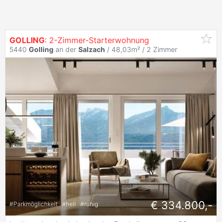
GOLLING
: 2-Zimmer-Starterwohnung
5440
Golling
an der
Salzach
/ 48,03m² /
2 Zimmer
€ 334.800,-
#
Parkmöglichkeit
#
hell
#
ruhig