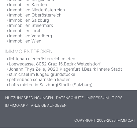
Immobilien Kärnten
Immobilien Niederösterreich
Immobilien Oberösterreich
Immobilien Salzburg
Immobilien Steiermark
Immobilien Tirol
Immobilien Vorarlberg
Immobilien Wien
IMMMO ENTDECKEN
lichtenau niederösterreich mieten
Loewegasse, 8052 Graz 15.Bezirk Wetzelsdorf
Johann Thys Zeile, 9020 Klagenfurt 1.Bezirk Innere Stadt
st.michael im lungau grundstücke
pettenbach scharnstein kaufen
Lofts mieten in Salzburg(Stadt) (Salzburg)
NUTZUNGSBEDINGUNGEN
DATENSCHUTZ
IMPRESSUM
TIPPS
IMMMO-APP
ANZEIGE AUFGEBEN
COPYRIGHT 2009-2026 IMMMO.AT