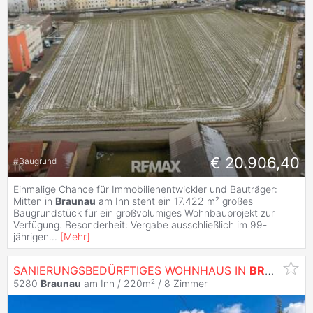
€ 20.906,40
#
Baugrund
Einmalige Chance für Immobilienentwickler und Bauträger:
Mitten in
Braunau
am Inn steht ein 17.422 m² großes
Baugrundstück für ein großvolumiges Wohnbauprojekt zur
Verfügung. Besonderheit: Vergabe ausschließlich im 99-
jährigen
...
[
Mehr
]
SANIERUNGSBEDÜRFTIGES WOHNHAUS IN
BRAUNAU
5280
Braunau
am Inn / 220m² /
8 Zimmer