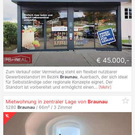
€ 45.000,-
#
Handel
Zum Verkauf oder Vermietung steht ein flexibel nutzbarer
Gewerbestandort im Bezirk
Braunau
, Auerbach, der sich ideal
für Selbstständige oder regionale Konzepte eignet. Der
Standort ist vorbereitet und ermöglicht einen
...
[
Mehr
]
Mietwohnung in zentraler Lage von
Braunau
5280
Braunau
/ 66m² /
3 Zimmer