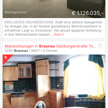
€ 1.126.035,-
#
Dachgeschoss
EXKLUSIVES DACHGESCHOSS. Stellt eine seltene Gelegenheit
für Anleger dar, in ein flexibel gestaltbares Wohninvestment in
attraktiver Lage zu investieren. Die aktuell geplante Aufteilung
in drei Wohneinheiten basiert
...
[
Mehr
]
Mietwohnungen in
Braunau
Salzburgerstraße Top 1
5280
Braunau
/ 96m² /
5 Zimmer