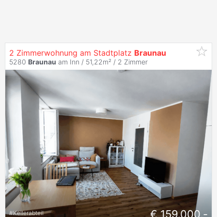
2 Zimmerwohnung am Stadtplatz
Braunau
5280
Braunau
am Inn / 51,22m² /
2 Zimmer
€ 159.000,-
#
Kellerabteil