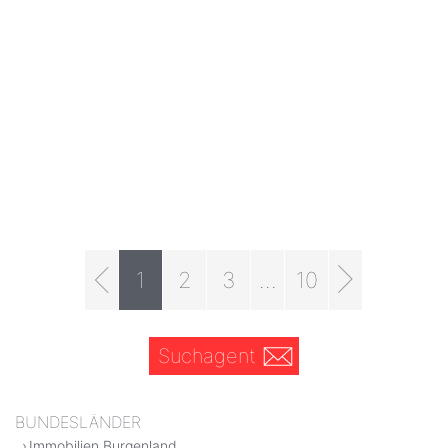
1
2
3
...
10
Suchagent
BUNDESLÄNDER
Immobilien Burgenland