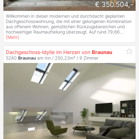
€ 350.504,-
#
Dachgeschoss
#
hell
Willkommen in dieser modernen und durchdacht geplanten
Dachgeschosswohnung, die mit einer gelungenen Kombination
aus offenem Wohnen, gemütlichen Rückzugsbereichen und
hochwertiger Raumaufteilung überzeugt. Auf rund 79,66
...
[
Mehr
]
Dachgeschoss-Idylle im Herzen von
Braunau
5280
Braunau
am Inn / 250,23m² /
9 Zimmer