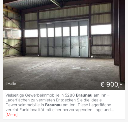
€ 900,-
#
Halle
Vielseitige Gewerbeimmobilie in 5280
Braunau
am Inn –
Lagerflächen zu vermieten Entdecken Sie die ideale
Gewerbeimmobilie in
Braunau
am Inn! Diese Lagerfläche
vereint Funktionalität mit einer hervorragenden Lage und
...
[
Mehr
]