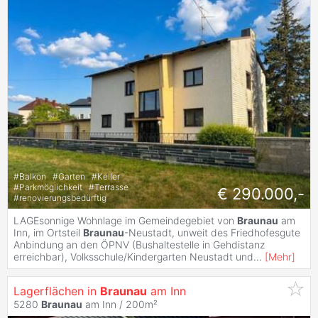
#
Balkon
#
Garten
#
Keller
#
Parkmöglichkeit
#
Terrasse
€ 290.000,-
#
renovierungsbedürftig
LAGEsonnige Wohnlage im Gemeindegebiet von
Braunau
am
Inn, im Ortsteil
Braunau
-Neustadt, unweit des Friedhofesgute
Anbindung an den ÖPNV (Bushaltestelle in Gehdistanz
erreichbar), Volksschule/Kindergarten Neustadt und
...
[
Mehr
]
Lagerflächen in
Braunau
am Inn ️
5280
Braunau
am Inn / 200m²