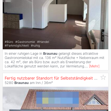
#
Büro
#
Gastronomie
#
Handel
#
Parkmöglichkeit
#
ruhig
In einer ruhigen Lage in
Braunau
gelangt dieses attraktive
Gastronomielokal mit ca. 136 m² Nutzfläche + Nebenraum mit
ca. 42 m², der als Büro bzw. auch als Erweiterung der
Lokalfläche genutzt werden kann, zur Vermietung.
...
[
Mehr
]
Fertig nutzbarer Standort für Selbstständigkeit oder regionales Konzept im Bezirk
5280
Braunau
am Inn / 36m²