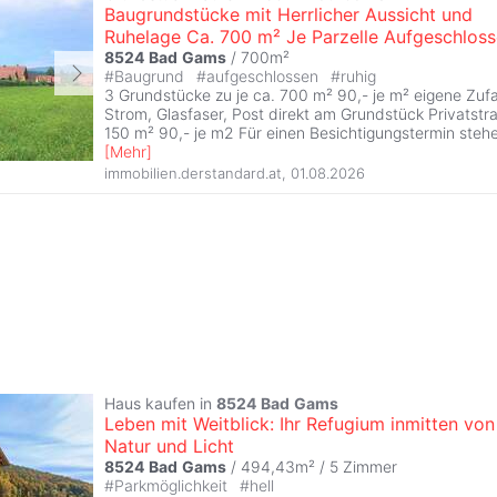
Baugrundstücke mit Herrlicher Aussicht und
Ruhelage Ca. 700 m² Je Parzelle Aufgeschlos
8524
Bad
Gams
/ 700m²
#
Baugrund
#
aufgeschlossen
#
ruhig
3 Grundstücke zu je ca. 700 m² 90,- je m² eigene Zufa
Strom, Glasfaser, Post direkt am Grundstück Privatstra
150 m² 90,- je m2 Für einen Besichtigungstermin steh
[
Mehr
]
immobilien.derstandard.at
,
01.08.2026
Haus kaufen in
8524
Bad
Gams
Leben mit Weitblick: Ihr Refugium inmitten von
Natur und Licht
8524
Bad
Gams
/ 494,43m² /
5 Zimmer
#
Parkmöglichkeit
#
hell