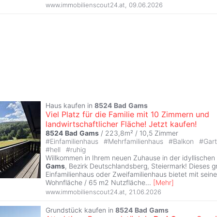
www.immobilienscout24.at
,
09.06.2026
Haus kaufen in
8524
Bad
Gams
Viel Platz für die Familie mit 10 Zimmern und
landwirtschaftlicher Fläche! Jetzt kaufen!
8524
Bad
Gams
/ 223,8m² /
10,5 Zimmer
#
Einfamilienhaus
#
Mehrfamilienhaus
#
Balkon
#
Gar
#
hell
#
ruhig
Willkommen in Ihrem neuen Zuhause in der idyllisch
Gams
, Bezirk Deutschlandsberg, Steiermark! Dieses g
Einfamilienhaus oder Zweifamilienhaus bietet mit sei
Wohnfläche / 65 m2 Nutzfläche
...
[
Mehr
]
www.immobilienscout24.at
,
21.06.2026
Grundstück kaufen in
8524
Bad
Gams