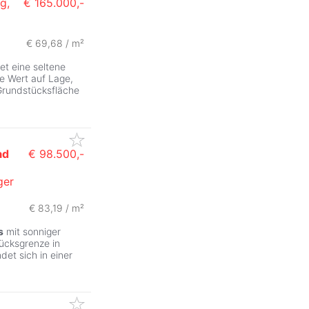
g,
€ 165.000,-
€ 69,68 / m²
et eine seltene
ie Wert auf Lage,
 Grundstücksfläche
ad
€ 98.500,-
ger
ZurÃ
€ 83,19 / m²
s
mit sonniger
ücksgrenze in
det sich in einer