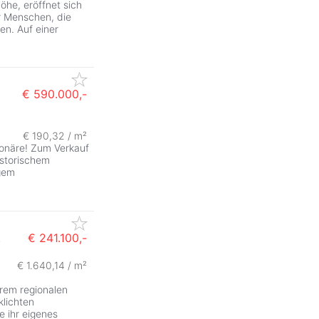
öhe, eröffnet sich
r Menschen, die
en. Auf einer
€ 590.000,-
€ 190,32 / m²
ionäre! Zum Verkauf
istorischem
igem
.
€ 241.100,-
€ 1.640,14 / m²
hrem regionalen
klichten
e ihr eigenes