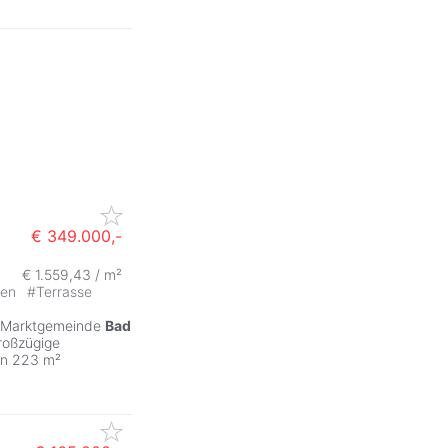
€ 349.000,-
€ 1.559,43 / m²
ten
#
Terrasse
en Marktgemeinde
Bad
roßzügige
nen 223 m²