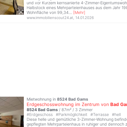
und vor Kurzem kernsanierte 4-Zimmer-Eigentumswoh
Halbstock eines Mehrparteienhauses aus dem Jahr 198
Wohnfläche von 99,34
...
[
Mehr
]
www.immobilienscout24.at
,
14.01.2026
Mietwohnung in
8524
Bad
Gams
Erdgeschosswohnung im Zentrum von
Bad
Ga
8524
Bad
Gams
/ 87m² /
3 Zimmer
#
Erdgeschoss
#
Parkmöglichkeit
#
Terrasse
#
hell
Diese helle und gemütliche 3-Zimmer-Wohnung befinde
gepflegten Mehrparteienhaus in ruhiger und dennoch z