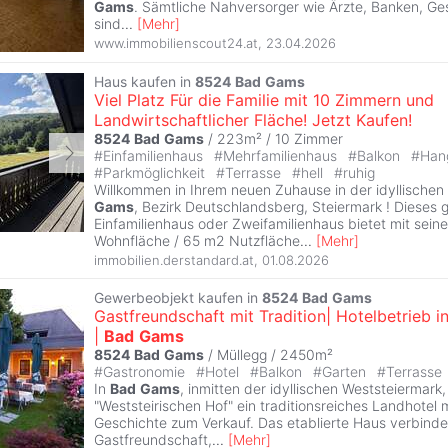
Gams
. Sämtliche Nahversorger wie Ärzte, Banken, G
sind
...
[
Mehr
]
www.immobilienscout24.at
,
23.04.2026
Haus kaufen in
8524
Bad
Gams
Viel Platz Für die Familie mit 10 Zimmern und
Landwirtschaftlicher Fläche! Jetzt Kaufen!
8524
Bad
Gams
/ 223m² /
10 Zimmer
#
Einfamilienhaus
#
Mehrfamilienhaus
#
Balkon
#
Han
#
Parkmöglichkeit
#
Terrasse
#
hell
#
ruhig
Willkommen in Ihrem neuen Zuhause in der idyllisch
Gams
, Bezirk Deutschlandsberg, Steiermark ! Dieses 
Einfamilienhaus oder Zweifamilienhaus bietet mit sei
Wohnfläche / 65 m2 Nutzfläche
...
[
Mehr
]
immobilien.derstandard.at
,
01.08.2026
Gewerbeobjekt kaufen in
8524
Bad
Gams
Gastfreundschaft mit Tradition| Hotelbetrieb in
|
Bad
Gams
8524
Bad
Gams
/ Müllegg / 2450m²
#
Gastronomie
#
Hotel
#
Balkon
#
Garten
#
Terrasse
In
Bad
Gams
, inmitten der idyllischen Weststeiermark
"Weststeirischen Hof" ein traditionsreiches Landhotel 
Geschichte zum Verkauf. Das etablierte Haus verbindet
Gastfreundschaft,
...
[
Mehr
]