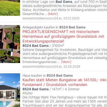
In erhöhter Lage von
Bad
Gams
, auf rund 700 m Seeh
dieses außergewöhnliche Anwesen als Rückzugsort fü
Natur, Architektur und Weite in Einklang erleben möcht
Gesamtfläche
...
[
Mehr
]
www.immobilienscout24.at
,
03.12.2025
Anlageobjekt kaufen in
8524
Bad
Gams
PROJEKTLIEGENSCHAFT mit historischem
Herrenhaus auf großzügigem Grundstück mit
Entwicklungspotenzial!
8524
Bad
Gams
/ 3100m²
Seltene Gelegenheit für Investoren, Bauträger und Vis
steht eine außergewöhnliche Projektliegenschaft mit h
Herrenhaus auf großzügigem Grundstück und vielseit
Entwicklungspotenzial.
...
[
Mehr
]
www.immobilienscout24.at
,
22.05.2026
Haus kaufen in
8524
Bad
Gams
Kaufen statt Mieten Bungalow ab 141.100,- inkl
Fundament / Grundstück vorhanden
8524
Bad
Gams
/ 147m² /
4 Zimmer
#
Keller
Die richtige Wahl: Flex Fertighaus – clever bauen mit I
Partner Seit über 20 Jahren und mehr als 1.500 verwir
Traumhäusern sind wir der Ansprechpartner für alle, di