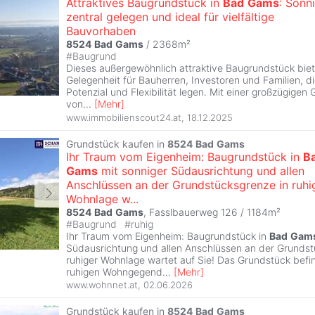
Attraktives Baugrundstück in
Bad
Gams
: Sonni
zentral gelegen und ideal für vielfältige
Bauvorhaben
8524
Bad
Gams
/ 2368m²
#
Baugrund
Dieses außergewöhnlich attraktive Baugrundstück biet
Gelegenheit für Bauherren, Investoren und Familien, d
Potenzial und Flexibilität legen. Mit einer großzügigen
von
...
[
Mehr
]
www.immobilienscout24.at
,
18.12.2025
Grundstück kaufen in
8524
Bad
Gams
Ihr Traum vom Eigenheim: Baugrundstück in
B
Gams
mit sonniger Südausrichtung und allen
Anschlüssen an der Grundstücksgrenze in ruhi
Wohnlage w...
8524
Bad
Gams
, Fasslbauerweg 126 / 1184m²
#
Baugrund
#
ruhig
Ihr Traum vom Eigenheim: Baugrundstück in
Bad
Gam
Südausrichtung und allen Anschlüssen an der Grundst
ruhiger Wohnlage wartet auf Sie! Das Grundstück befin
ruhigen Wohngegend
...
[
Mehr
]
www.wohnnet.at
,
02.06.2026
Grundstück kaufen in
8524
Bad
Gams