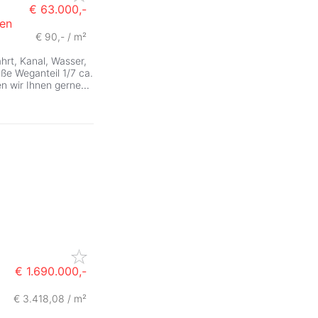
€ 63.000,-
sen
€ 90,- / m²
ZurÃ
hrt, Kanal, Wasser,
ße Weganteil 1/7 ca.
en wir Ihnen gerne
...
€ 1.690.000,-
€ 3.418,08 / m²