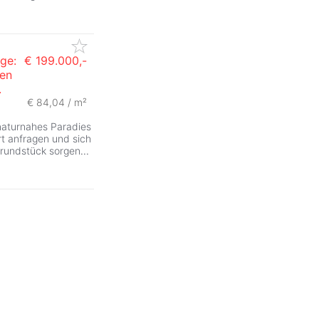
age:
€ 199.000,-
ten
.
ZurÃ
€ 84,04 / m²
r naturnahes Paradies
rt anfragen und sich
Grundstück sorgen
...