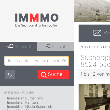
Me
Schnell
Detail
STARTSEITE
›
FRE
Sucherge
8524 bad
1 bis 12 von m
BUNDESLÄNDER
Immobilien Burgenland
Immobilien Kärnten
Immobilien Niederösterreich