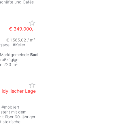
eschäfte und Cafés
€ 349.000,-
€ 1.565,02 / m²
ZurÃ
glage
#
Keller
en Marktgemeinde
Bad
großzügige
nen 223 m²
 idyllischer Lage
#
möbliert
, steht mit dem
mit über 60-jähriger
 steirische