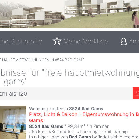
ine Suchprofile
Meine Merkliste
An
IE HAUPTMIETWOHNUNGEN IN 8524 BAD GAMS
bnisse für "freie hauptmietwohnung
 gams"
S
ehr als 120
Wohnung kaufen in
8524
Bad
Gams
Platz, Licht & Balkon - Eigentumswohnung in
B
Gams
8524
Bad
Gams
/ 99,34m² /
4 Zimmer
#
Balkon
#
Kellerabteil
#
Parkmöglichkeit
#
ruhig
In ruhiger Lage von
Bad
Gams
befindet sich diese gro