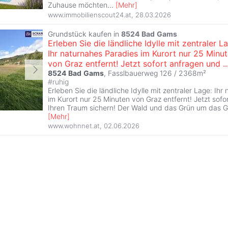
Zuhause möchten
...
[
Mehr
]
www.immobilienscout24.at
,
28.03.2026
Grundstück kaufen in
8524
Bad
Gams
Erleben Sie die ländliche Idylle mit zentraler L
Ihr naturnahes Paradies im Kurort nur 25 Minu
von Graz entfernt! Jetzt sofort anfragen und ..
8524
Bad
Gams
, Fasslbauerweg 126 / 2368m²
#
ruhig
Erleben Sie die ländliche Idylle mit zentraler Lage: Ih
im Kurort nur 25 Minuten von Graz entfernt! Jetzt sofo
Ihren Traum sichern! Der Wald und das Grün um das 
[
Mehr
]
www.wohnnet.at
,
02.06.2026