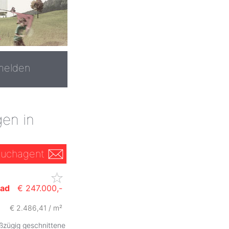
melden
en in
uchagent
ad
€ 247.000,-
€ 2.486,41 / m²
ßzügig geschnittene